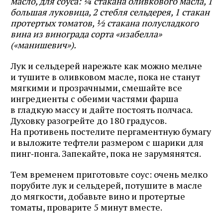
масло, для соуса: ¼ стакана оливкового масла, 1
большая луковица, 2 стебля сельдерея, 1 стакан
протертых томатов, ½ стакана полусладкого
вина из винограда сорта «изабелла»
(«манишевич»).
Лук и сельдерей нарежьте как можно мельче
и тушите в оливковом масле, пока не станут
мягкими и прозрачными, смешайте все
ингредиенты с обеими частями фарша
в гладкую массу и дайте постоять полчаса.
Духовку разогрейте до 180 градусов.
На противень постелите пергаментную бумагу
и выложите тефтели размером с шарики для
пинг‑понга. Запекайте, пока не зарумянятся.
Тем временем приготовьте соус: очень мелко
порубите лук и сельдерей, потушите в масле
до мягкости, добавьте вино и протертые
томаты, проварите 5 минут вместе.