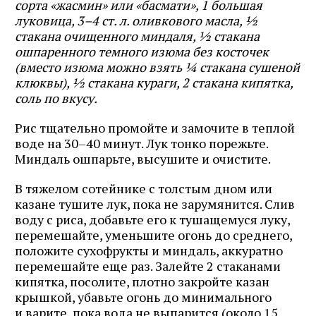
сорта «жасмин» или «басмати», 1 большая
луковица, 3–4 ст. л. оливкового масла, ½
стакана очищенного миндаля, ½ стакана
ошпаренного темного изюма без косточек
(вместо изюма можно взять ¼ стакана сушеной
клюквы), ½ стакана кураги, 2 стакана кипятка,
соль по вкусу.
Рис тщательно промойте и замочите в теплой
воде на 30–40 минут. Лук тонко порежьте.
Миндаль ошпарьте, высушите и очистите.
В тяжелом сотейнике с толстым дном или
казане тушите лук, пока не зарумянится. Слив
воду с риса, добавьте его к тушащемуся луку,
перемешайте, уменьшите огонь до среднего,
положите сухофрукты и миндаль, аккуратно
перемешайте еще раз. Залейте 2 стаканами
кипятка, посолите, плотно закройте казан
крышкой, убавьте огонь до минимального
и варите, пока вода не выпарится (около 15