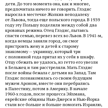
дети. До того момента она, как и многие,
предпочитала ничего не говорить. Глэдис
выросла в местечке Жолкив неподалеку
от Львова, тогда еще польского города. В 1939
году эту Польшу поделили между собой два
кровавых режима. Отец Глэдис, пытаясь
спасти семью, перевез всех во Львов. В 1941‑м,
когда немцы заняли город, он смог
пристроить жену и детей к старому
знакомому — украинцу, который три
с половиной года прятал их у себя в шкафу.
Отцу сбежать не удалось, из гетто его увезли
в Бельжец и там расстреляли. Мать Глэдис
после войны бежала с детьми на Запад. Там
Глэдис познакомилась со своим будущим
мужем Ароном, вместе они перебрались
в Палестину, потом в Америку. В начале
1960‑х годов, после процесса Эйхмана,
еврейские общины Нью‑Джерси и Нью‑Йорка
стали все больше и больше помогать Израилю,