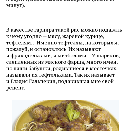
минут).
В качестве гарнира такой рис можно подавать
к чему угодно — мясу, жареной курице,
тефтелям… Именно тефтелям, на которых я,
пожалуй, и остановлюсь. Их называют
и фрикадельками, и митболами… У шариков,
слепленных из мясного фарша, много имен,
но наши бабушки, родившиеся в местечках,
называли их тефтельками. Так их называет
и Глэдис Гальперин, подарившая мне свой
рецепт.