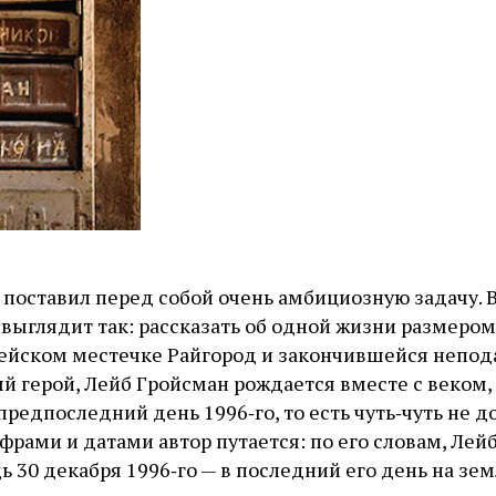
 поставил перед собой очень амбициозную задачу. 
выглядит так: рассказать об одной жизни размером 
ейском местечке Райгород и закончившейся непода
й герой, Лейб Гройсман рождается вместе с веком, 
 предпоследний день 1996‑го, то есть чуть‑чуть не д
ифрами и датами автор путается: по его словам, Лей
ь 30 декабря 1996‑го — в последний его день на зе