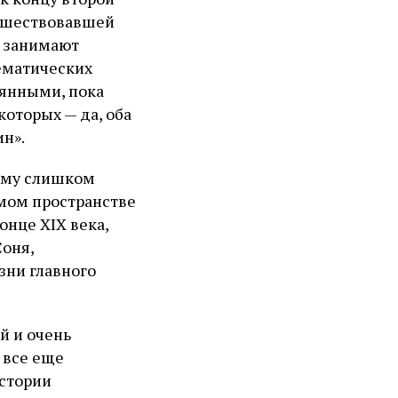
едшествовавшей
е занимают
ематических
мянными, пока
оторых — да, оба
ин».
 Ему слишком
имом пространстве
онце XIX века,
Соня,
зни главного
й и очень
 все еще
истории