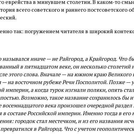
го еврейства в минувшем столетии. В каком‑то см
история всего советского и раннего постсоветского 
еский.
енно так: погружением читателя в широкий контекс
 назывался иначе — не Райгород, а Крайгород. Что б
ванный в пятнадцатом веке, он несколько столетий 
ле этого слова. Вначале — на южном краю Великого
 — на восточном рубеже Речи Посполитой. Позже — у
 империи, а когда турок изгнали поляки, опять ста
постью. Возможно, такое название сохранилось бы 
е восемнадцатого века произошел очередной раздел
я в составе Российской империи. Именно тогда в его
ия: городок стал местечком, и из его названия исче
 превратился в Райгород. Что с учетом геополитичес