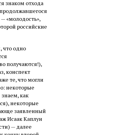
ся знаком отхода
и продолжавшегося
 — «молодость»,
которой российские
, что одно
тся
во получаются!),
аз, конспект
же те, что могли
но: некоторые
 знаем, как
ся), некоторые
ающе заявленный
аж Исаак Каплун
сти) — далее
к концу второй