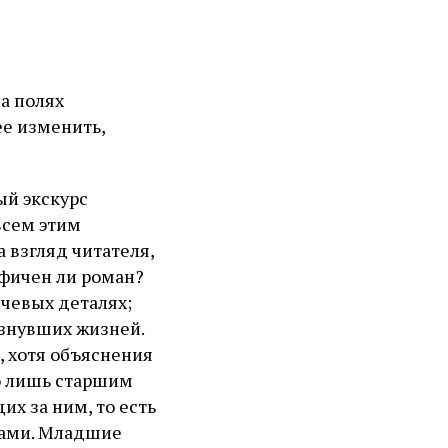
а полях
ее изменить,
ый экскурс
всем этим
а взгляд читателя,
афичен ли роман?
ечевых деталях;
езнувших жизней.
, хотя объяснения
но лишь старшим
х за ним, то есть
щами. Младшие