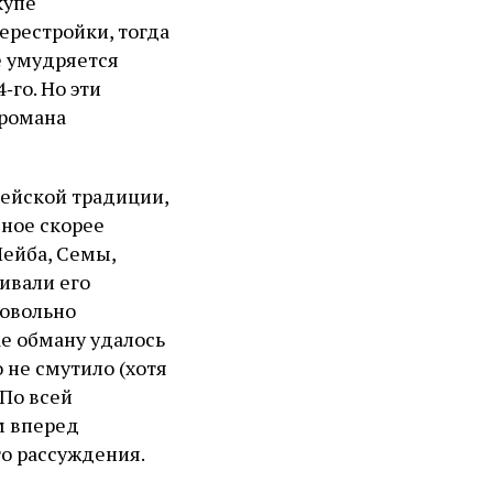
купе
ерестройки, тогда
е умудряется
‑го. Но эти
 романа
рейской традиции,
чное скорее
Лейба, Семы,
ривали его
довольно
ае обману удалось
о не смутило (хотя
 По всей
м вперед
го рассуждения.