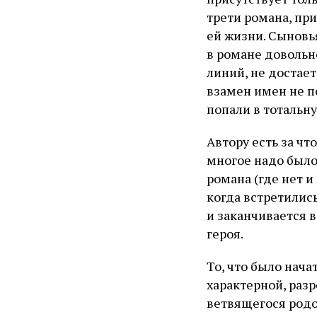
трети романа, пр
ей жизни. Сынов
в романе довольн
линий, не достае
взамен имен не п
попали в тотальн
Автору есть за чт
многое надо было
романа (где нет и
когда встретились
и заканчивается 
героя.
То, что было нач
характерной, разр
ветвящегося родо