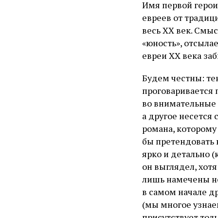
Имя первой герои
евреев от традиц
весь XX век. Смыс
«юность», отсылае
евреи XX века заб
Будем честны: те
проговаривается 
во внимательные о
а другое несется 
романа, которому
бы претендовать 
ярко и детально (
он выглядел, хотя
лишь намечены н
в самом начале д
(мы многое узнае
присутствует тол