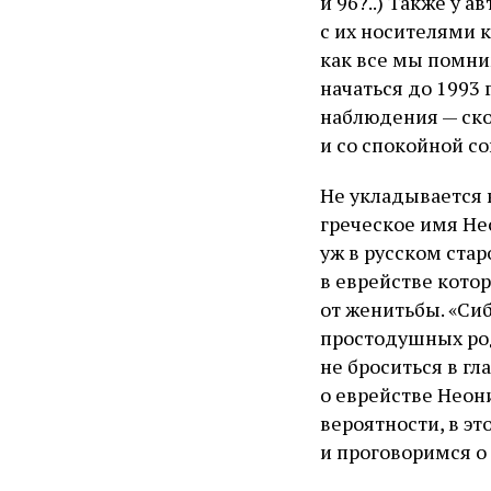
и 96?..) Также у 
с их носителями к
как все мы помним
начаться до 1993 
наблюдения — ско
и со спокойной со
Не укладывается 
греческое имя Не
уж в русском стар
в еврействе котор
от женитьбы. «Си
простодушных род
не броситься в гл
о еврействе Неон
вероятности, в э
и проговоримся о