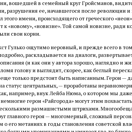
ни, вошедшей в семейный круг Гройсманов, видит
ии, разрушения ее, начавшегося после революции 
л этого имени, происходящего от греческого «неон»
т к «новому», «новизне». Той самой новизне, ради 
ыли свои корни.
кст Гулько ощутимо неровный, и прежде всего в том
подробно, раскладывается на диалоги, развертывае
писания (и как они у автора хорошо, наглядно и жи
сломя голову и выглядит, скорее, как беглый переск
 еще только предстоит быть написанным. Герои — да
на статус центральных, — проработаны неравномер
как, например, внук Лейба Нюма, о котором мы даже
 немногие герои «Райгорода» могут этим похвастать
есколькими размашистыми штрихами. Многообещ
руг главного героя — многомерный, сложный персон
м о его метаниях в годы становления советской вла
ько беглыми упоминаниями и умирает где‑то ближе 