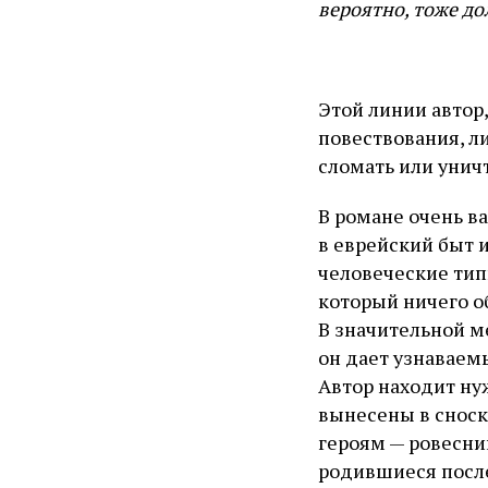
вероятно, тоже д
Этой линии автор,
повествования, ли
сломать или унич
В романе очень в
в еврейский быт 
человеческие типы
который ничего об
В значительной ме
он дает узнаваем
Автор находит нуж
вынесены в сноск
героям — ровесни
родившиеся посл