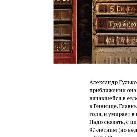
Александр Гулько
приближении она 
начавшейся в евр
в Виннице. Главны
года, и умирает в
Надо сказать, с ц
97‑летним (но вед