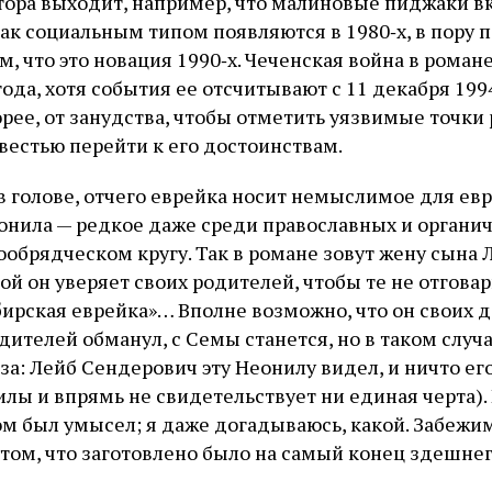
автора выходит, например, что малиновые пиджаки в
ак социальным типом появляются в 1980‑х, в пору п
, что это новация 1990‑х. Чеченская война в роман
года, хотя события ее отсчитывают с 11 декабря 1994
рее, от занудства, чтобы отметить уязвимые точки
вестью перейти к его достоинствам.
в голове, отчего еврейка носит немыслимое для ев
онила — редкое даже среди православных и органи
ообрядческом кругу. Так в романе зовут жену сына 
ой он уверяет своих родителей, чтобы те не отгова
бирская еврейка»… Вполне возможно, что он своих 
ителей обманул, с Семы станется, но в таком случ
аза: Лейб Сендерович эту Неонилу видел, и ничто ег
илы и впрямь не свидетельствует ни единая черта).
том был умысел; я даже догадываюсь, какой. Забежи
 том, что заготовлено было на самый конец здешне