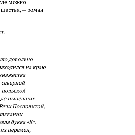
ысле можно
общества, — роман
т.
ыло довольно
находился на краю
 княжества
 северной
л польской
и до нынешних
 Речи Посполитой,
 названии
зла буква «К».
ких перемен,