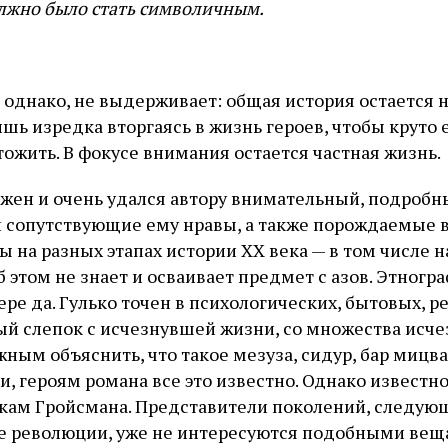
олжно было стать символичным.
 однако, не выдерживает: общая история остается н
шь изредка вторгаясь в жизнь героев, чтобы круто 
тожить. В фокусе внимания остается частная жизнь.
ажен и очень удался автору внимательный, подробн
и сопутствующие ему нравы, а также порождаемые 
 на разных этапах истории XX века — в том числе н
 этом не знает и осваивает предмет с азов. Этногр
ре да. Гулько точен в психологических, бытовых, р
ый слепок с исчезнувшей жизни, со множества исч
ным объяснить, что такое мезуза, сидур, бар мицва
и, героям романа все это известно. Однако извест
кам Гройсмана. Представители поколений, следующи
е революции, уже не интересуются подобными ве