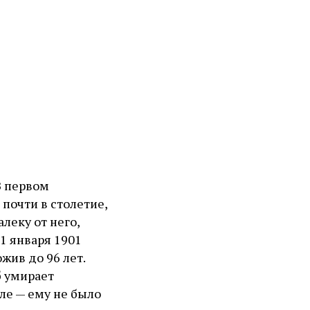
В первом
почти в столетие,
леку от него,
1 января 1901
ожив до 96 лет.
б умирает
мле — ему не было