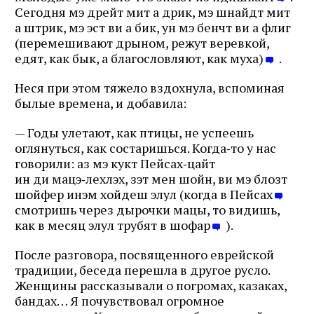
Сегодня мэ дрейт мит а дрик, мэ шнайдт мит
а штрик, мэ эст ви а бик, ун мэ бенчт ви а флиг
(перемешивают дрыном, режут веревкой,
едят, как бык, а благословляют, как муха)
.
Неся при этом тяжело вздохнула, вспоминая
былые времена, и добавила:
— Годы улетают, как птицы, не успеешь
оглянуться, как состаришься. Когда‑то у нас
говорили: аз мэ кукт Пейсах‑цайт
ин ди мацэ‑лехлэх, зэт мен шойн, ви мэ блозт
шойфер инэм хойдеш элул (когда в Пейсах
смотришь через дырочки мацы, то видишь,
как в месяц элул трубят в шофар
).
После разговора, посвященного еврейской
традиции, беседа перешла в другое русло.
Женщины рассказывали о погромах, казаках,
бандах… Я почувствовал огромное