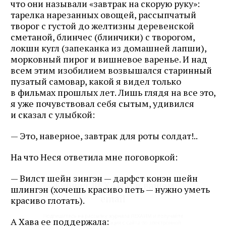
что они называли «завтрак на скорую руку»:
тарелка нарезанных овощей, рассыпчатый
творог с густой до желтизны деревенской
сметаной, блинчес (блинчики) с творогом,
локшн кугл (запеканка из домашней лапши),
морковный пирог и вишневое варенье. И над
всем этим изобилием возвышался старинный
пузатый самовар, какой я видел только
в фильмах прошлых лет. Лишь глядя на все это,
я уже почувствовал себя сытым, удивился
и сказал с улыбкой:
— Это, наверное, завтрак для роты солдат!..
На что Неся ответила мне поговоркой:
Журнал ЛЕХАИМ в вашем
— Вилст шейн зингэн — дарфст конэн шейн
email
шлингэн (хочешь красиво петь — нужно уметь
красиво глотать).
Подпишитесь на рассылку журнала ЛЕХАИМ и получайте
А Хава ее поддержала:
самые интересные публикации с сайта по электронной