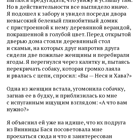
Но в действительности все выглядело иначе.
Я подошел к забору и увидел посреди двора
невысокий беленый глинобитный домик
с пристроенной к нему деревянной верандой,
покрашенной в голубой цвет. Перед открытой
дверью дома стояли деревянный стол
и скамьи, на которых друг напротив друга
сидели две пожилые женщины и перебирали
ягоды. Я перегнулся через калитку и, пытаясь
перекричать собаку, которая громко лаяла
и рвалась с цепи, спросил: «Вы — Неся и Хава?»
Одна из женщин встала, угомонила собачку,
загнав ее в будку, и приблизилась ко мне
с испуганным ищущим взглядом: «А что вам
нужно?»
Я объяснил ей уже на идише, что их подруга
из Винницы Бася посоветовала мне
проехаться сюда и что я заинтересован