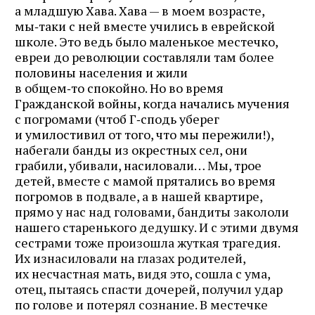
а младшую Хава. Хава — в моем возрасте,
мы‑таки с ней вместе учились в еврейской
школе. Это ведь было маленькое местечко,
евреи до революции составляли там более
половины населения и жили
в общем‑то спокойно. Но во время
Гражданской войны, когда начались мучения
с погромами (чтоб Г‑сподь уберег
и умилостивил от того, что мы пережили!),
набегали банды из окрестных сел, они
грабили, убивали, насиловали… Мы, трое
детей, вместе с мамой прятались во время
погромов в подвале, а в нашей квартире,
прямо у нас над головами, бандиты закололи
нашего старенького дедушку. И с этими двумя
сестрами тоже произошла жуткая трагедия.
Их изнасиловали на глазах родителей,
их несчастная мать, видя это, сошла с ума,
отец, пытаясь спасти дочерей, получил удар
по голове и потерял сознание. В местечке