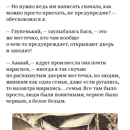
— Но нужно ведь им написать сначала, как
можно просто приехать, не предупредив? —
обеспокоился я.
— Глупенький, — заулыбалась Бася, — это
же местечко, кто там вообще
о чем‑то предупреждает, открывают дверь
и заходят!
— Ааааай, — вдруг произнесла она почти
нараспев, — иногда я так скучаю
по распахнутым дверям местечка, по людям,
жившим как одна семья, даже если ругались,
то назавтра мирились… семья. Все там было
просто, люди были понятными, черное было
черным, а белое белым.