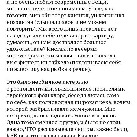
и не очень любим современные вещи,
мы в них ничего не понимаем. У нас, как
говорят, мир обн геерт клингэн, ун конэн нит
нохзингэн (слышали звон и не можем
повторить). Мы всего лишь несколько лет
назад купили себе телевизор в квартиру,
думаешь, он нам доставляет большое
удовольствие? Иногда по вечерам
мы смотрим его и мэ пачт зих ин байхелэ,
ви с᾽фишелэ ин тайхелэ (похлопываем себя
по животику как рыбка в речке).
Это было необычное интервью
с респондентами, являвшимися носителями
еврейского фольклора, беседа лилась сама
по себе, как полноводная широкая река, волны
которой разбрызгивали жемчужины. Мне
не приходилось задавать много вопросов.
Одна тема сменяла другую, и было не столь
важно, ЧТО рассказывали сестры, важно было,
КАК они это рассказывали. Каждое