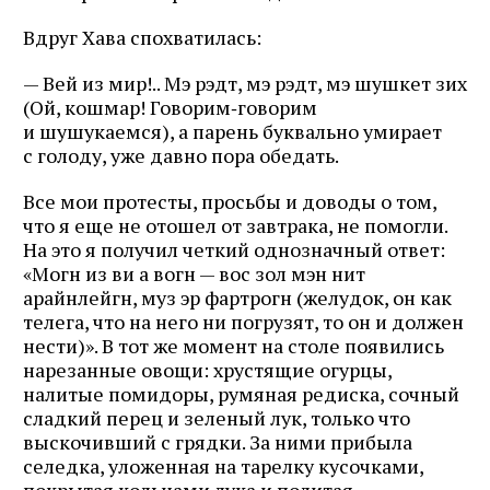
Вдруг Хава спохватилась:
— Вей из мир!.. Мэ рэдт, мэ рэдт, мэ шушкет зих
(Ой, кошмар! Говорим‑говорим
и шушукаемся), а парень буквально умирает
с голоду, уже давно пора обедать.
Все мои протесты, просьбы и доводы о том,
что я еще не отошел от завтрака, не помогли.
На это я получил четкий однозначный ответ:
«Могн из ви а вогн — вос зол мэн нит
арайнлейгн, муз эр фартрогн (желудок, он как
телега, что на него ни погрузят, то он и должен
нести)». В тот же момент на столе появились
нарезанные овощи: хрустящие огурцы,
налитые помидоры, румяная редиска, сочный
сладкий перец и зеленый лук, только что
выскочивший с грядки. За ними прибыла
селедка, уложенная на тарелку кусочками,
покрытая кольцами лука и политая