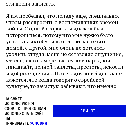
эти песни записать.
Я им пообещал, что приеду еще, специально,
чтобы расспросить о воспоминаниях времен
войны. С одной стороны, я должен был
поторопиться, потому что мне нужно было
успеть на автобус и почти три часа ехать
домой, с другой, мне очень не хотелось
уходить оттуда: меня не оставляло ощущение,
что я плаваю в море настоящей народной
идишкайт, полной теплоты, простоты, ясности
и добросердечия… По сегодняшний день мне
кажется, что когда говорят о еврейской
культуре, то зачастую забывают, что именно
это и были ее вековые основы и что культура
эта расцвела из самых глубин народной жизни.
На сайте
используются
cookies. Продолжая
Принять
использовать сайт,
вы
принимаете
условия