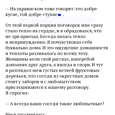
почте
— На украинском тоже говорят: хто добре
кусае, той добре ступае
.
От этой первой порции поговорок мне сразу
Подписаться
стало тепло на сердце, и я обрадовался, что
не зря приехал. Беседа лилась тепло
и непринужденно. Я почувствовал себя
буквально дома. И это ощущение домашности
и теплоты разливалось по всему телу.
Женщины вели свой рассказ, наперебой
дополняя друг друга, а иногда и споря. И тут
я разглядел меж густых ветвей фруктовых
деревьев, что соседи из окрестных домов
стоят у заборов и с любопытством
прислушиваются к нашему разговору.
Я спросил:
— А всегда ваши соседи такие любопытные?
Неся рассмеялась: