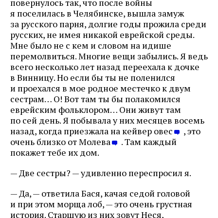
повернулось так, что после войны
я поселилась в Челябинске, вышла замуж
за русского парня, долгие годы прожила среди
русских, не имея никакой еврейской среды.
Мне было не с кем и словом на идише
перемолвиться. Многие вещи забылись. Я ведь
всего несколько лет назад переехала к дочке
в Винницу. Но если бы ты не поленился
и проехался в мое родное местечко к двум
сестрам… О! Вот там ты бы полакомился
еврейским фольклором… Они живут там
по сей день. Я побывала у них месяцев восемь
назад, когда приезжала на кейвер овес
, это
очень близко от Молева
. Там каждый
покажет тебе их дом.
— Две сестры? — удивленно переспросил я.
— Да, — ответила Бася, качая седой головой
и при этом морща лоб, — это очень грустная
история. Старшую из них зовут Неся,