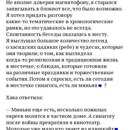
Не вполне доверяя магнитофону, я старался
записывать в блокнот все, что было возможно.
Я хотел придать разговору
какие‑то тематические и хронологические
рамки, но это удавалось не всегда.
Спонтанность беседы оказалась к месту.
Я выслушал большое количество легенд
о хасидских цадиках (ребе) и чудесах, которые
они творили; о том, как выглядела
когда‑то религиозная и традиционная жизнь
в местечке; о блюдах, которые готовили
на различные праздники и торжественные
события. Потом я спросил, есть ли сегодня
в местечке синагога, есть ли миньян
?
Хава ответила:
— Миньян еще есть, несколько пожилых
евреев молятся в частном доме. А синагогу
после войны превратили в кинотеатр.
Молодые уже мало что знают из идишкайт
.