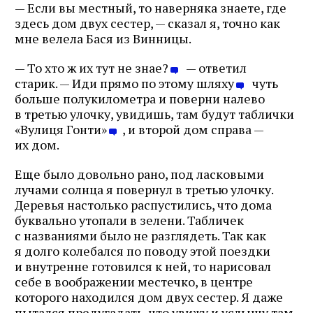
— Если вы местный, то наверняка знаете, где
здесь дом двух сестер, — сказал я, точно как
мне велела Бася из Винницы.
— То хто ж их тут не знае?
— ответил
старик. — Иди прямо по этому шляху
чуть
больше полукилометра и поверни налево
в третью улочку, увидишь, там будут таблички
«Вулиця Гонти»
, и второй дом справа —
их дом.
Еще было довольно рано, под ласковыми
лучами солнца я повернул в третью улочку.
Деревья настолько распустились, что дома
буквально утопали в зелени. Табличек
с названиями было не разглядеть. Так как
я долго колебался по поводу этой поездки
и внутренне готовился к ней, то нарисовал
себе в воображении местечко, в центре
которого находился дом двух сестер. Я даже
пытался предугадать, что увижу и услышу там.