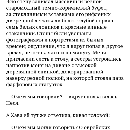
Всю стену занимал массивный резной
старомодный темно‑коричневый буфет,
за стеклянными вставками его рифленых
дверец поблескивали бело‑голубой сервиз,
семь белых слоников и красные винные
стаканчики. Стены были увешаны
фотографиями и портретами из былых
времен; ощущение, что я вдруг попал в другое
время, не оставляло ни на минуту. Меня
пригласили сесть к столу, а сестры устроились
напротив меня на диване с высокой
деревянной спинкой, декорированной
наверху резной полкой, на которой стояла пара
фарфоровых статуэток.
— О чем мы говорили? — вдруг спохватилась
Неся.
А Хава ей тут же ответила, кивая головой:
— О чем мы могли говорить? О еврейских