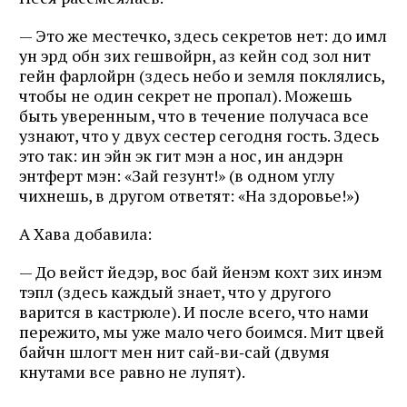
— Это же местечко, здесь секретов нет: до имл
ун эрд обн зих гешвойрн, аз кейн сод зол нит
гейн фарлойрн (здесь небо и земля поклялись,
чтобы не один секрет не пропал). Можешь
быть уверенным, что в течение получаса все
узнают, что у двух сестер сегодня гость. Здесь
это так: ин эйн эк гит мэн а нос, ин андэрн
энтферт мэн: «Зай гезунт!» (в одном углу
чихнешь, в другом ответят: «На здоровье!»)
А Хава добавила:
— До вейст йедэр, вос бай йенэм кохт зих инэм
тэпл (здесь каждый знает, что у другого
варится в кастрюле). И после всего, что нами
пережито, мы уже мало чего боимся. Мит цвей
байчн шлогт мен нит сай‑ви‑сай (двумя
кнутами все равно не лупят).