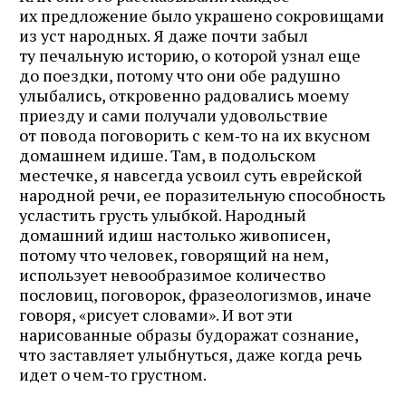
их предложение было украшено сокровищами
из уст народных. Я даже почти забыл
ту печальную историю, о которой узнал еще
до поездки, потому что они обе радушно
улыбались, откровенно радовались моему
приезду и сами получали удовольствие
от повода поговорить с кем‑то на их вкусном
домашнем идише. Там, в подольском
местечке, я навсегда усвоил суть еврейской
народной речи, ее поразительную способность
усластить грусть улыбкой. Народный
домашний идиш настолько живописен,
потому что человек, говорящий на нем,
использует невообразимое количество
пословиц, поговорок, фразеологизмов, иначе
говоря, «рисует словами». И вот эти
нарисованные образы будоражат сознание,
что заставляет улыбнуться, даже когда речь
идет о чем‑то грустном.