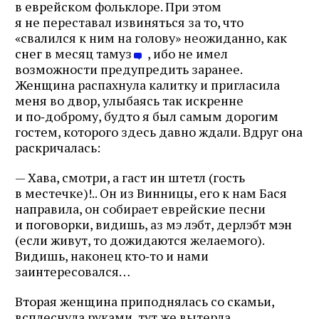
в еврейском фольклоре. При этом
я не переставал извиняться за то, что
«свалился к ним на голову» неожиданно, как
снег в месяц тамуз
, ибо не имел
возможности предупредить заранее.
Женщина распахнула калитку и пригласила
меня во двор, улыбаясь так искренне
и по‑доброму, будто я был самым дорогим
гостем, которого здесь давно ждали. Вдруг она
раскричалась:
— Хава, смотри, а гаст ин штетл (гость
в местечке)!.. Он из Винницы, его к нам Бася
направила, он собирает еврейские песни
и поговорки, видишь, аз мэ лэбт, дерлэбт мэн
(если живут, то дожидаются желаемого).
Видишь, наконец кто‑то и нами
заинтересовался…
Вторая женщина приподнялась со скамьи,
всплеснула руками, тут же вытерла