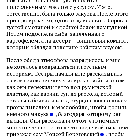
подсолнечным маслом с уксусом. И это,
естественно, была только закуска. После этого
пришло время холодного щавелевого борща с
густой сметаной и сдобной белой пампушкой.
Потом подоспела рыба, запеченная с
картофелем, а на десерт — вишневый компот,
который обладал поистине райским вкусом.
После обеда атмосфера разрядилась, и мне
не хотелось возвращаться к грустным
историям. Сестры начали мне рассказывать
о своих злоключениях во время войны, о том,
как они пережили гетто под румынской
властью, как варили суп из рассола, который
остался в бочках из‑под огурцов, как по ночам
прокрадывались к маслобойне, чтобы добыть
немного макуха
, благодаря которому они
выжили. Они рассказали о том, что помнят
много песен из гетто и что после войны к ним
приезжал сам Моисей Береговский
, чтобы