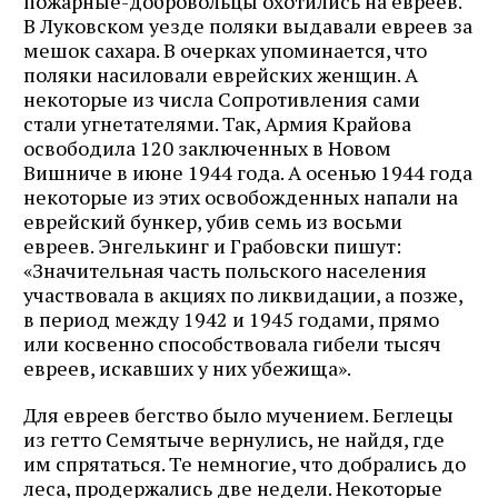
пожарные-добровольцы охотились на евреев.
В Луковском уезде поляки выдавали евреев за
мешок сахара. В очерках упоминается, что
поляки насиловали еврейских женщин. А
некоторые из числа Сопротивления сами
стали угнетателями. Так, Армия Крайова
освободила 120 заключенных в Новом
Вишниче в июне 1944 года. А осенью 1944 года
некоторые из этих освобожденных напали на
еврейский бункер, убив семь из восьми
евреев. Энгелькинг и Грабовски пишут:
«Значительная часть польского населения
участвовала в акциях по ликвидации, а позже,
в период между 1942 и 1945 годами, прямо
или косвенно способствовала гибели тысяч
евреев, искавших у них убежища».
Для евреев бегство было мучением. Беглецы
из гетто Семятыче вернулись, не найдя, где
им спрятаться. Те немногие, что добрались до
леса, продержались две недели. Некоторые