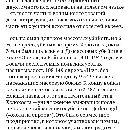
английская версия 1700-страничного
двухтомного исследования на польском языке
– является частью волны исследований,
демонстрирующих, насколько значительная
часть этих усилий исходила от соседей евреев.
Польша была центром массовых убийств. Из 6
млн евреев, убитых во время Холокоста, около
3 млн были польскими. До массовых убийств в
ходе «Операции Рейнхардт» 1941-1943 годов в
восьми исследуемых польских уездах
насчитывалось 108 149 евреев. «Ночь без
конца» прослеживает судьбу 9 543 человек,
переживших массовую бойню. К концу войны
в живых из них осталось всего 2 387 человек.
Немцы назвали этот заключительный этап
Холокоста — уничтожение выживших после
первых серий массовых убийств — Judenjagd
(«охота на евреев»). Это было совместное
предприятие, в котором участвовали немцы,
польские власти и поляки, жившие рядом с