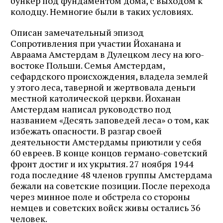
бункер под фундаментом дома, с выходом к
колодцу. Немногие были в таких условиях.
Описан замечательный эпизод
Сопротивления при участии Йоханана и
Авраама Амстердам в Дулецком лесу на юго-
востоке Польши. Семья Амстердам,
сефардского происхождения, владела землей
у этого леса, таверной и жертвовала деньги
местной католической церкви. Йоханан
Амстердам написал руководство под
названием «Десять заповедей леса» о том, как
избежать опасности. В разгар своей
деятельности Амстердамы приютили у себя
60 евреев. В конце концов германо-советский
фронт достиг и их укрытия. 27 ноября 1944
года последние 48 членов группы Амстердама
бежали на советские позиции. После перехода
через минное поле и обстрела со стороны
немцев и советских войск живы остались 36
человек.