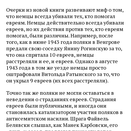
Очерки из новой книги развеивают миф о том,
что немцы всегда убивали тех, кто помогал
евреям. Немцы действительно всегда убивали
евреев, но их действия против тех, кто евреям
помогал, были различны. Например, после
того, как в июне 1943 года поляки в Венгрове
предали свою соседку Янину Рогинскую за то,
что она спрятала 10 евреев, немцы
расстреляли и ее, и евреев. Однако в августе
1943 года в том же уезде немцы просто
оштрафовали Витольда Ратынского за то, что
он укрыл 9 евреев (их всех расстреляли).
Точно так же поляки не могли оставаться в
неведении о страданиях евреев. Страдания
евреев были публичными, и иногда они
становилась катализатором участия поляков в
антисемитском насилии. Шрага Файвель
Белявски слышал, как Манек Карбовски, его