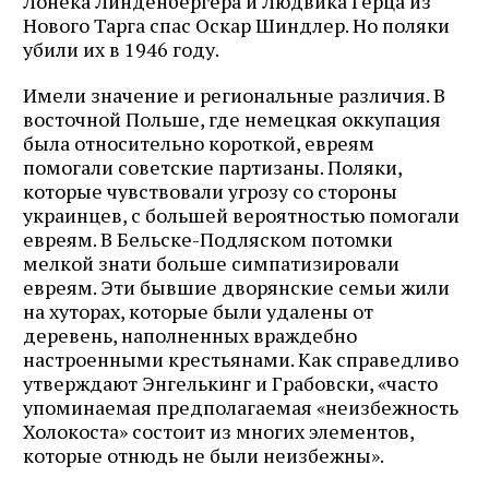
Лонека Линденбергера и Людвика Герца из
Нового Тарга спас Оскар Шиндлер. Но поляки
убили их в 1946 году.
Имели значение и региональные различия. В
восточной Польше, где немецкая оккупация
была относительно короткой, евреям
помогали советские партизаны. Поляки,
которые чувствовали угрозу со стороны
украинцев, с большей вероятностью помогали
евреям. В Бельске-Подляском потомки
мелкой знати больше симпатизировали
евреям. Эти бывшие дворянские семьи жили
на хуторах, которые были удалены от
деревень, наполненных враждебно
настроенными крестьянами. Как справедливо
утверждают Энгелькинг и Грабовски, «часто
упоминаемая предполагаемая «неизбежность
Холокоста» состоит из многих элементов,
которые отнюдь не были неизбежны».