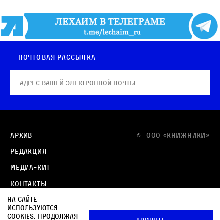
Почтовая рассылка
Архив
© OOO «КНИЖНИКИ»
Редакция
Медиа-кит
Контакты
На сайте
Политика в отношении обработки персональных
используются
данных
cookies. Продолжая
Принять