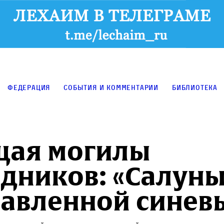
Федерация
События и комментарии
Библиотека
щая могилы
дников: «Салун
авленной синев