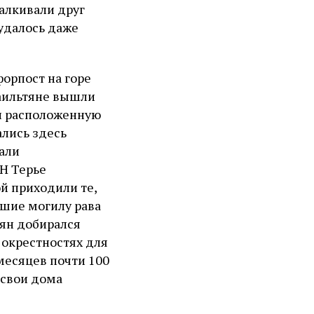
талкивали друг
 удалось даже
орпост на горе
раильтяне вышли
 и расположенную
лись здесь
али
Н Терье
й приходили те,
вшие могилу рава
тян добирался
 окрестностях для
месяцев почти 100
 свои дома