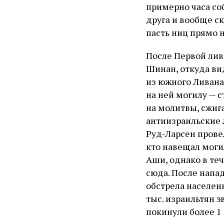
примерно часа со
друга и вообще с
пасть ниц прямо н
После Первой лив
Шинан, откуда ви
из южного Ливана
на ней могилу — 
на молитвы, сжиг
антиизраильские 
Руд‑Ларсен прове
кто навещал моги
Аши, однако в те
сюда. После напа
обстрела населен
тыс. израильтян э
покинули более 1 