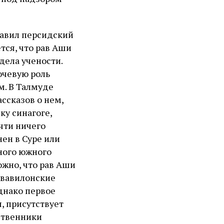
правил персидский
тся, что рав Аши
дела учености.
ючевую роль
м. В Талмуде
ссказов о нем,
ку синагоге,
чти ничего
нен в Суре или
нного южного
жно, что рав Аши
 вавилонские
однако первое
я, присутствует
ственники