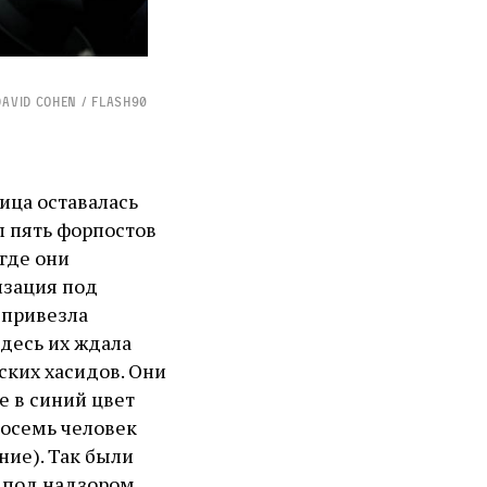
David Cohen / Flash90
ица оставалась
л пять форпостов
где они
изация под
 привезла
Здесь их ждала
ских хасидов. Они
е в синий цвет
восемь человек
ние). Так были
 под надзором