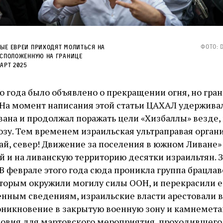
Фото: 
ые евреи приходят молиться на
асположенную на границе
арт 2025
о года было объявлено о прекращении огня, но гран
На момент написания этой статьи ЦАХАЛ удержива
вана и продолжал поражать цели «Хизбаллы» везде, 
озу. Тем временем израильская ультраправая орган
ай, север! Движение за поселения в южном Ливане»
ой и на ливанскую территорию десятки израильтян. 
В феврале этого года сюда проникла группа брацлав
оторым окружили могилу силы ООН, и перекрасили е
нным сведениям, израильские власти арестовали 
оникновение в закрытую военную зону и камнемета
овия для мартовского мероприятия, проходившего