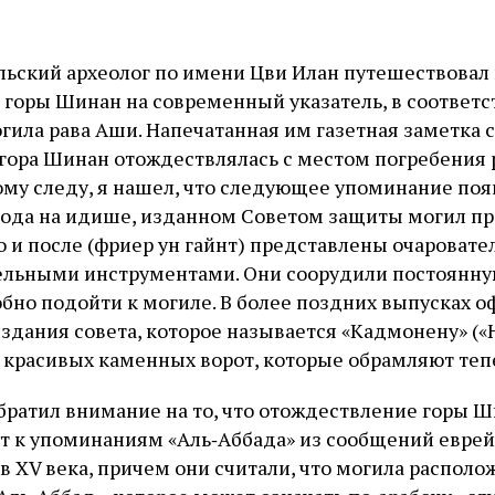
ильский археолог по имени Цви Илан путешествовал
е горы Шинан на современный указатель, в соответ
огила рава Аши. Напечатанная им газетная заметка 
 гора Шинан отождествлялась с местом погребения 
му следу, я нашел, что следующее упоминание поя
года на идише, изданном Советом защиты могил пр
о и после (фриер ун гайнт) представлены очароват
ельными инструментами. Они соорудили постоянну
но подойти к могиле. В более поздних выпусках о
здания совета, которое называется «Кадмонену» («
 красивых каменных ворот, которые обрамляют тепе
обратил внимание на то, что отождествление горы 
т к упоминаниям «Аль‑Аббада» из сообщений евре
 XV века, причем они считали, что могила располож