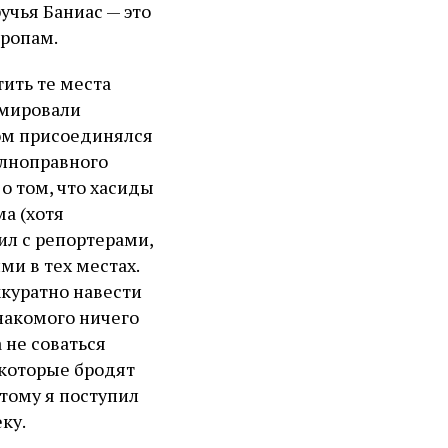
чья Баниас — это
ропам.
ить те места
рмировали
вом присоединялся
олноправного
 о том, что хасиды
ма (хотя
рил с репортерами,
и в тех местах.
ккуратно навести
накомого ничего
 не соваться
 которые бродят
тому я поступил
ку.