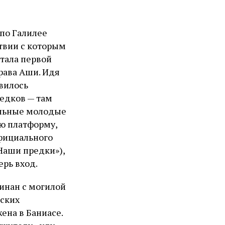
 по Галилее
ствии с которым
стала первой
рава Аши. Идя
вилось
едков — там
ельные молодые
ю платформу,
фициального
Наши предки»),
рь вход.
Шинан с могилой
йских
ена в Баниасе.