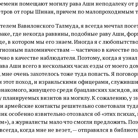
ремени помещают могилу рава Аши неподалеку от ру
тров от горы Шинан, причем по малопроходимым т
телем Вавилонского Талмуда, я всегда мечтал посет
аке, где некогда раввины, подобные раву Аши, фо
де, в котором мы его знаем. Иногда я с любопытст
гиозным паломничествам — частично в качестве п
ично в качестве наблюдателя. Поэтому, когда я узнал
ава Аши всего в нескольких часах езды от моего до
, мне очень захотелось тоже туда попасть. Я погово
 этот поход, и израильскими офицерами, служившим
знакомого, живущего среди брацлавских хасидов, а
у планируемых визитов на могилу. К сожалению, у з
ои армейские контакты решительно советовали туда
ик особенно язвительно отозвался об «этих психах,
м»), а журналисты мало что смогли предложить. Поэ
 всегда, когда мне не везет, — отправился в библиоте