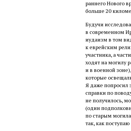
раннего Нового в
больше 20 киломе
Будучи исследова
в современном Ир
иудаизм в том ви
к еврейским рели
участника, а част
ходят на могилу р
и в военной зоне)
которые освещали
Я даже попросил 
справки по повод
не получилось, м
(один подполковн
по старым могила
так, как поступаю