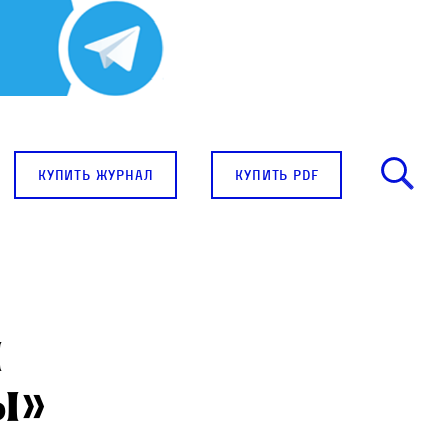
купить журнал
купить pdf
ы
ы»