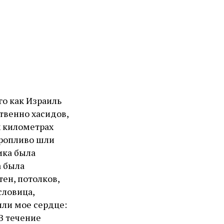
го как Израиль
твенно хасидов,
х километрах
оропливо шли
ика была
а была
ен, потолков,
словица,
ли мое сердце:
 В течение