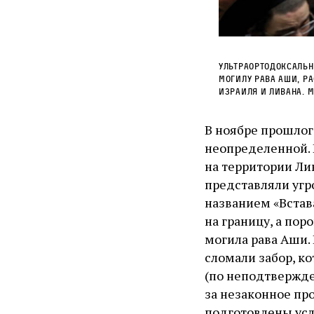
Ультраортодоксальн
могилу рава Аши, р
Израиля и Ливана. М
В ноябре прошлог
неопределенной. 
на территории Ли
представляли угр
названием «Встав
на границу, а пор
могила рава Аши. 
сломали забор, к
(по неподтвержде
за незаконное пр
подготовлены усл