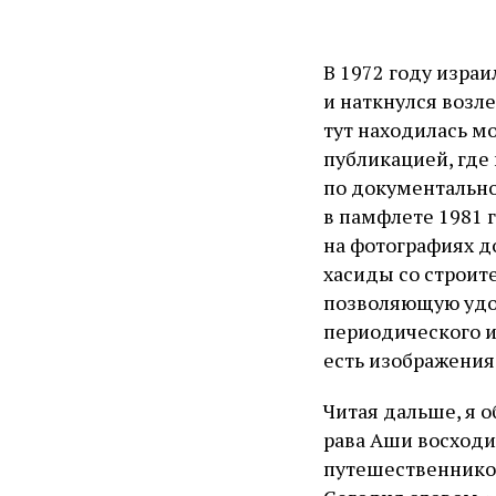
В 1972 году изра
и наткнулся возл
тут находилась м
публикацией, где
по документально
в памфлете 1981 
на фотографиях д
хасиды со строит
позволяющую удоб
периодического и
есть изображения
Читая дальше, я 
рава Аши восходи
путешественников