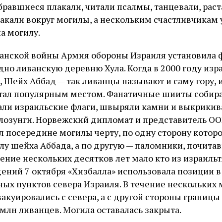
бравшиеся плакали, читали псалмы, танцевали, рас
какали вокруг могилы, а нескольким счастливчикам
а могилу.
анской войны Армия обороны Израиля установила ф
дно ливанскую деревню Хула. Когда в 2000 году из
, Шейх Аббад — так ливанцы называют и саму гору,
стал популярным местом. Фанатичные шииты собира
али израильские флаги, швыряли камни и выкрикив
лозунги. Норвежский дипломат и представитель ОО
л посередине могилы черту, по одну сторону которо
лу шейха Аббада, а по другую — паломники, почита
чение нескольких десятков лет мало кто из израиль
дений 7 октября «Хизбалла» использовала позиции в
ных пунктов севера Израиля. В течение нескольких 
вакуировались с севера, а с другой стороны границы
млн ливанцев. Могила оставалась закрыта.