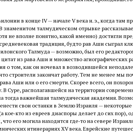
илонии в конце IV — начале V века н. э., когда там 
. В знаменитом талмудическом отрывке рассказывае
отя не вполне понятно, какой именно) достигли пре
средневековая традиция, будто рав Аши сыграл кл
вилонского Талмуда — возможно, был его редакторо
 цитат из рава Аши и множество агиографических ра
ия о том, как он ночевал в возводившейся неподале
что строители закончат работу. Тем не менее мы по
рава Аши или о его смерти. Скорее всего, он похоро
у. В Суре, располагавшейся на территории совреме
ла тогда важнейшая талмудическая академия. Возмо
енести свои останки в Землю Израиля — некоторые
(а кое‑кто из евреев диаспоры делает до сих пор), 
 что его могила находится где‑то на севере Израил
мнических итинерариях XV века. Еврейские путеше