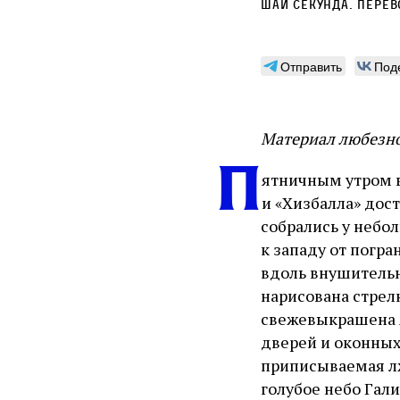
Шай Секунда
. Пере
Отправить
Под
Материал любезно 
П
ятничным утром в 
и «Хизбалла» дос
собрались у небо
к западу от погр
вдоль внушительн
нарисована стрел
свежевыкрашена я
дверей и оконных
приписываемая лж
голубое небо Гали