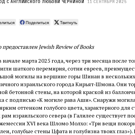
вод с английского
Любови Черниной
11 сентября 2025
елиться
Поделиться
Твитнуть
предоставлен Jewish Review of Books
начале марта 2025 года, через три месяца после то
тигли шаткого перемирия, сотни евреев, преимущес
льшой могилы на вершине горы Шинан в нескольки
аничного израильского города Кирьят‑Шмона. Они т
ой бетонной стены, на которой краской из баллонч
ка с подписью «К могиле рава Аши». Снаружи могил
рким оттенком голубого цвета, характерного для ст
 рам израильского севера (в Галилее существует по
емессии XVI века Шломо Молхо: «Три вещи покори
леи, голубые стены Цфата и голубизна твоих глаз»).