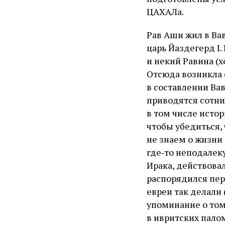
ЦАХАЛа.
Рав Аши жил в Вав
царь Йаздегерд I
и некий Равина (х
Отсюда возникла 
в составлении Ва
приводятся сотни
в том числе истор
чтобы убедиться, 
не знаем о жизни 
где‑то неподалек
Ирака, действова
распорядился пер
евреи так делали 
упоминание о том,
в ивритских пало