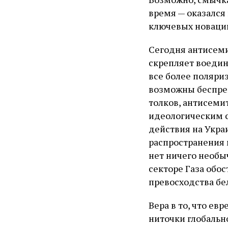
время — оказался
ключевых новаци
Сегодня антисеми
скрепляет воеди
все более поляри
возможны беспре
толков, антисеми
идеологическим с
действия на Укра
распространения 
нет ничего необыч
секторе Газа обо
превосходства бе
Вера в то, что ев
ниточки глобальн