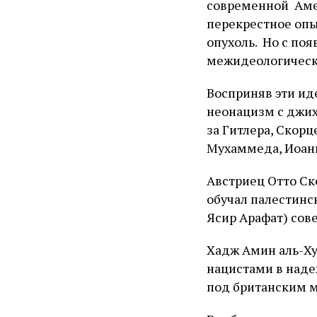
современной Амер
перекрестное опы
опухоль. Но с по
межидеологическ
Восприняв эти ид
неонацизм с джих
за Гитлера, Скор
Мухаммеда, Иоанн
Австриец Отто Ск
обучал палестинс
Ясир Арафат) сов
Хадж Амин аль-Х
нацистами в наде
под британским 