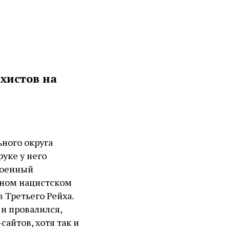
хистов на
ьного округа
уке у него
военный
лном нацистском
Третьего Рейха.
и провалился,
сайтов, хотя так и