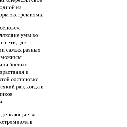
одной из
орм экстремизма.
основе»,
вляющие умы во
 сети, где
ми самых разных
возможным
 или боевые
зрастания и
этой обстановке
який раз, когда в
ников
и.
е дергающие за
кстремизма в