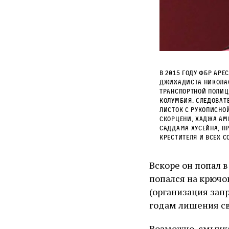
В 2015 году ФБР аре
джихадиста Николас
транспортной полиц
Колумбия. Следоват
листок с рукописной
Скорцени, Хаджа Ам
Саддама Хусейна, п
Крестителя и всех 
Вскоре он попал в
попался на крючок
(организация зап
годам лишения с
Возможно, смычка