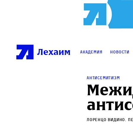
Лехаим
Академия
Новости
Антисемитизм
Межи
антис
Лоренцо Видино
. П