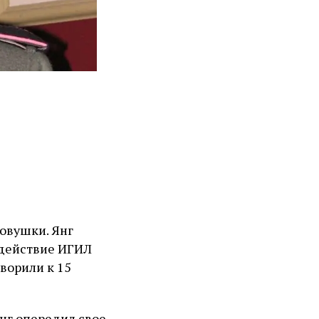
ловушки. Янг
содействие ИГИЛ
ворили к 15
нг опередил свое