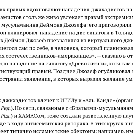
х правых вдохновляют нападения джихадистов на 
амистов столь же живо увлекает правый экстремизм
мусульманина Деймона Джозефа: его приговорили 
 он планировал нападение на две синагоги в Толидо 
в Деймон Джозеф превратился из виртуального джи
егося сам по себе, в человека, который планирова
их соотечественников-американцев», — сказано в от
ло нападение на синагогу «Древо жизни», хотя там
оинствующий правый. Позднее Джозеф опубликовал
остранил заявления, в которых выразил желание ум
 джихадистов влечет к ИГИЛу и «Аль-Каиде» (орга
–
Ред.
). Но сети, связанные с «Братьями-мусульмана
–
Ред.
) и ХАМАСом, тоже создали разветвленную пау
де в ходу антисемитская риторика. В этих кругах а
еет типично исламистские обертоны: например, и