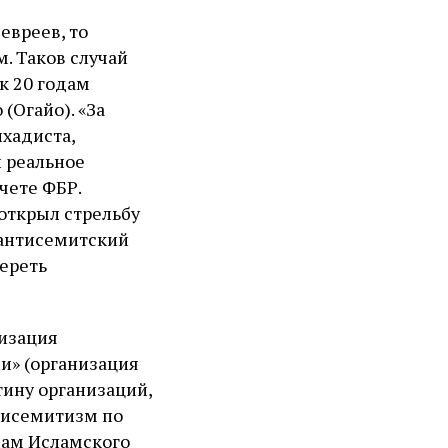
евреев, то
. Таков случай
к 20 годам
(Огайо). «За
хадиста,
л реальное
чете ФБР.
 открыл стрельбу
 антисемитский
ереть
низация
ми» (организация
тину организаций,
нтисемитизм по
мам Исламского