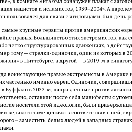
ве», в комнате Янга был обнаружен плакат с заголо
ация нацистов и исламистов, 1939–2004». А паролем
 он пользовался для связи с игиловцами, был день 
 самые крупные теракты против американских евре
айне правых. Большинство этих экстремистов, как с
либо четко структурированных движениях, а действу
мер тому — стрелки-одиночки, один из которых в 20
 жизни» в Питтсбурге, а другой — в 2019-м в синагогу
огда воинствующие правые экстремисты в Америке 
 них частенько именно евреи. Одиночки, совершивши
 и в Буффало в 2022-м, направленные против латино
етственно, оставили после себя манифесты с упом
 многие носители этой идеологии, были приверженц
и великого замещения»: в соответствии с ней, евр
оторого – заместить белых людей в западных страна
ппами.