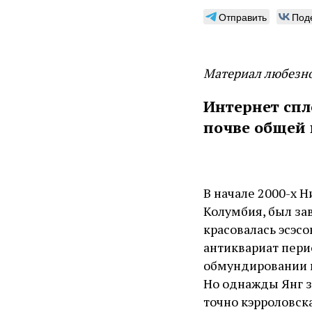
Отправить
Под
Материал любезно
Интернет спл
почве общей 
В начале 2000-х 
Колумбия, был за
красовалась эсэс
антиквариат пери
обмундировании в
Но однажды Янг з
точно кэрроловска