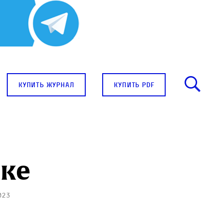
купить журнал
купить pdf
ике
023