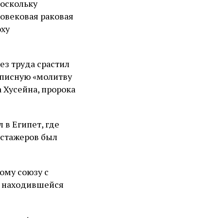
поскольку
овековая раковая
оху
ез труда срастил
описную «молитву
 Хусейна, пророка
в Египет, где
 стажеров был
ому союзу с
, находившейся