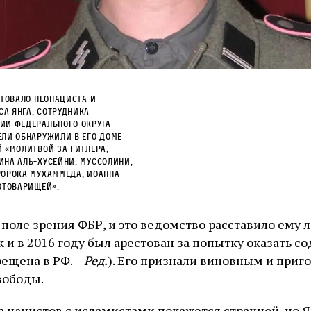
стовало неонациста и
а Янга, сотрудника
ии федерального округа
ели обнаружили в его доме
 «молитвой за Гитлера,
ина аль-Хусейни, Муссолини,
ророка Мухаммеда, Иоанна
сотоварищей».
 поле зрения ФБР, и это ведомство расставило ему 
 и в 2016 году был арестован за попытку оказать 
рещена в РФ. –
Ред.
). Его признали виновным и приго
вободы.
 нацистов с исламистами покажется странной, но Я