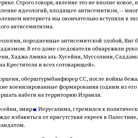
ике. Строго говоря, явление это не вполне новое, 
ление идеологий, плодящее антисемитизм, — мног
явлением интернета мы окончательно вступили в эп
Подписаться
ого антисемитизма.
еологии, породненные антисемитской злобой, Янг б
адизмом. В его доме следователи обнаружили рук
цени, Хаджа Амина аль-Хусейни, Муссолини, Саддама
а Крестителя и всех сотоварищей».
орцени, оберштурмбанфюрер СС, после войны бежал 
кие военизированные формирования (одним из его
ершать набеги на территорию Израиля.
усейни, эмир
Иерусалима, стремился к политическ
жде избавиться от присутствия евреев в Палестине
мандатом.