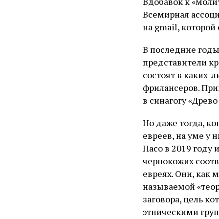
Вдобавок к «молит
Всемирная ассоци
на gmail, которой
В последние годы
представители кр
состоят в каких-
фрилансеров. При
в синагогу «Древо
Но даже тогда, к
евреев, на уме у
Пасо в 2019 году
чернокожих соотв
евреях. Они, как
называемой «теори
заговора, цель к
этническими гру