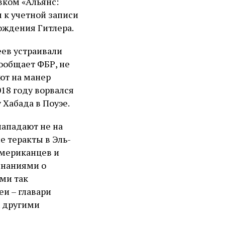
вком «Альянс:
 к учетной записи
рождения Гитлера.
ев устраивали
ообщает ФБР, не
ют на манер
18 году ворвался
 Хабада в Поуэе.
нападают не на
е теракты в Эль-
американцев и
инаниями о
ами так
еи – главари
х другими