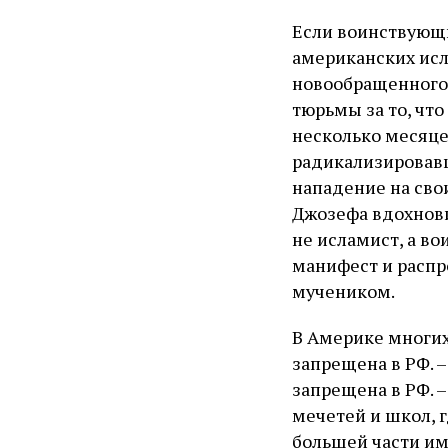
Если воинствующи
американских исл
новообращенного 
тюрьмы за то, что
несколько месяце
радикализировавш
нападение на сво
Джозефа вдохнови
не исламист, а в
манифест и распр
мучеником.
В Америке многих
запрещена в РФ. 
запрещена в РФ. 
мечетей и школ, г
большей части им