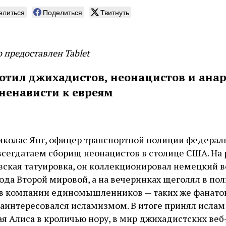
елиться
Поделиться
Твитнуть
 предоставлен Tablet
отил джихадистов, неонацистов и анар
ненависти к евреям
Николас Янг, офицер транспортной полиции федерал
всегдатаем сборищ неонацистов в столице США. На р
овская татуировка, он коллекционировал немецкий 
ода Второй мировой, а на вечеринках щеголял в по
 компании единомышленников — таких же фанатов 
аинтересовался исламизмом. В итоге принял ислам 
я Алиса в кроличью нору, в мир джихадистских веб-