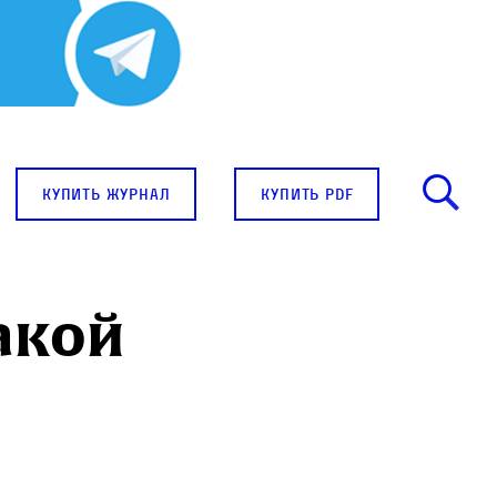
купить журнал
купить pdf
акой