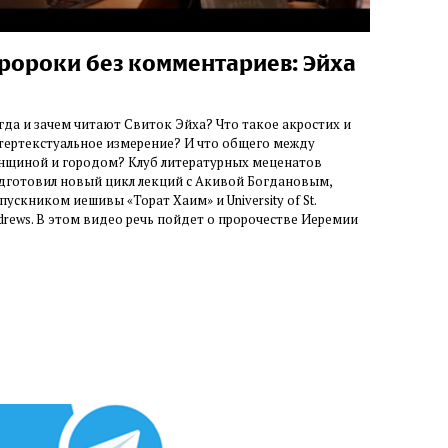
ророки без комментариев: Эйха
гда и зачем читают Свиток Эйха? Что такое акростих и
тертекстуальное измерение? И что общего между
нщиной и городом? Клуб литературных меценатов
дготовил новый цикл лекций с Акивой Богдановым,
пускником иешивы «Торат Хаим» и University of St.
drews. В этом видео речь пойдет о пророчестве Иеремии