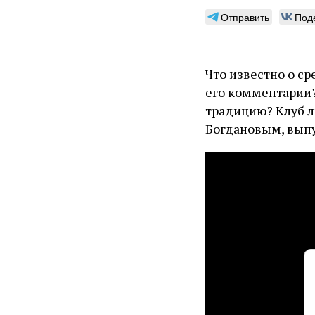
Отправить
Под
Что известно о с
его комментарии
традицию? Клуб л
Богдановым, выпус