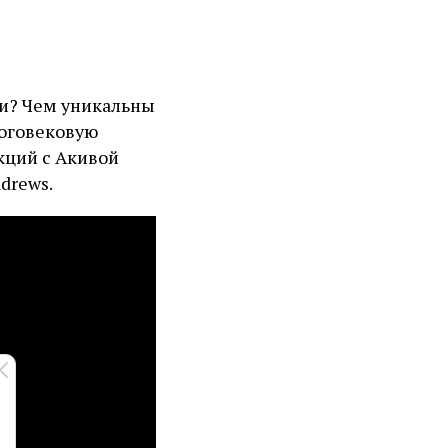
ши? Чем уникальны
оговековую
кций с Акивой
drews.