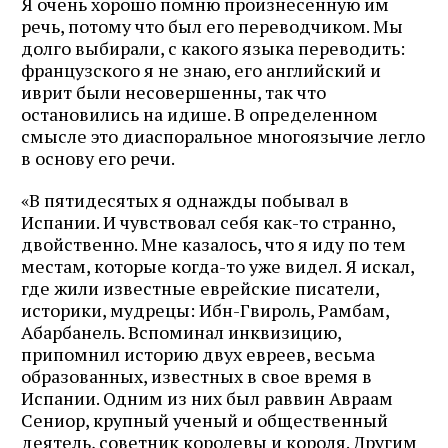
Я очень хорошо помню произнесенную им
речь, потому что был его переводчиком. Мы
долго выбирали, с какого языка переводить:
французского я не знаю, его английский и
иврит были несовершенны, так что
остановились на идише. В определенном
смысле это диаспоральное многоязычие легло
в основу его речи.
«В пятидесятых я однажды побывал в
Испании. И чувст­вовал себя как-то странно,
двойственно. Мне казалось, что я иду по тем
местам, которые когда-то уже видел. Я искал,
где жили известные еврейские писатели,
историки, муд­рецы: Ибн-Гвироль, Рамбам,
Абарбанель. Вспоминал инквизицию,
припомнил историю двух евреев, весьма
образованных, известных в свое время в
Испании. Одним из них был раввин Авраам
Сениор, крупный ученый и общест­венный
деятель, советник королевы и короля. Другим