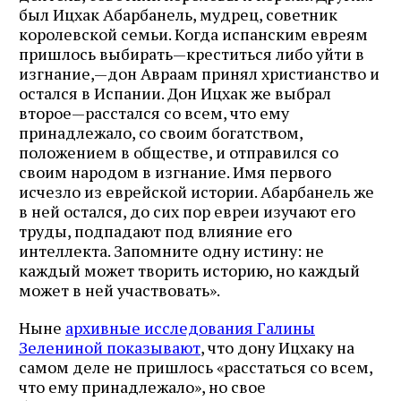
был Ицхак Абарбанель, мудрец, советник
королевской семьи. Когда испанским евреям
пришлось выбирать — ​крес­титься либо уйти в
изгнание, — ​дон Авраам принял хрис­тианство и
остался в Испании. Дон Ицхак же выбрал
второе — ​расстался со всем, что ему
принадлежало, со своим богатством,
положением в обществе, и отправился со
своим народом в изгнание. Имя первого
исчезло из еврейской истории. Абарбанель же
в ней остался, до сих пор евреи изуча­ют его
труды, подпадают под влияние его
интеллекта. Запомните одну истину: не
каждый может творить историю, но каждый
может в ней участвовать».
Ныне
архивные исследования Галины
Зелениной показывают
, что дону Ицхаку на
самом деле не пришлось «расстаться со всем,
что ему принадлежало», но свое