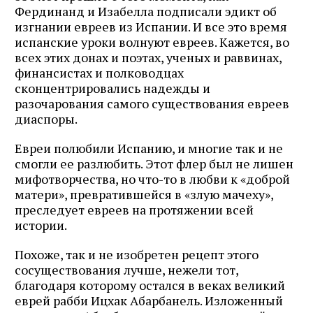
Фердинанд и Иза­белла подписали эдикт об
изгнании евреев из Испании. И все это время
испанские уроки волнуют евреев. Кажется, во
всех этих донах и поэтах, ученых и раввинах,
финансистах и полководцах
сконцентрировались надежды и
разочарования самого существования евреев
диаспоры.
Евреи полюбили Испанию, и многие так и не
смогли ее разлюбить. Этот флер был не лишен
мифотворчества, но что-то в любви к «доброй
матери», превратившейся в «злую мачеху»,
преследует евреев на протяжении всей
истории.
Похоже, так и не изобретен рецепт этого
сосуществования лучше, нежели тот,
благодаря которому остался в веках великий
еврей рабби Ицхак Абарбанель. Изложенный