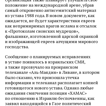
положение на международной арене, убрав
самый откровенно антисемитский материал
из устава 1988 года. В новом документе, как
ожидается, не будет характеристики евреев
как непримиримых врагов ислама и отсылок
к «Протоколам сионских мудрецов»,
фальшивке, изготовленной царской охранкой
и изображающей евреев алчущими мирового
господства.
Сообщение о планируемых исправлениях
в уставе появилось в израильских СМИ,
а также прозвучало на проиранском
телеканале «Аль‑Маядин» в Ливане, в котором
было сказано, что произошла утечка
информации и телеканал располагает копией
готовящегося нового устава. Однако любые
ожидания смягчения позиции «ХАМАС»
по отношению к Израилю беспочвенны, как
заявил находящийся в Газе политический