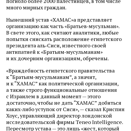
погибло более 2000 палестинцев, в том числе
много мирных граждан.
Нынешний устав «ХАМАС»а представляет
организацию как часть «Братьев‑мусульман».
В свете этого, как считают аналитики, любые
попытки снискать расположение египетского
президента аль‑Сиси, известного своей
антипатией к «Братьям‑мусульманам»
и их дочерним организациям, обречены.
«Враждебность египетского правительства
к “Братьям‑мусульманам”, а значит,
и к “ХАМАС” как политической организации,
а также строго функциональные отношения
с Израилем в данный момент — этого
достаточно, чтобы не дать “ХАМАС” добиться
каких‑либо уступок от Сиси», — сказал Криспин
Хоус, управляющий директор лондонской
исследовательской фирмы Teneo Intelligence.
Пересмотр устава — это лишь «жест, который