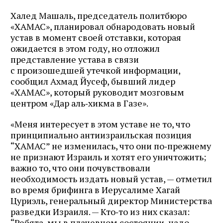
Халед Машаль, председатель политбюро
«ХАМАС», планировал обнародовать новый
устав в момент своей отставки, которая
ожидается в этом году, но отложил
представление устава в связи
с произошедшей утечкой информации,
сообщил Ахмад Йусеф, бывший лидер
«ХАМАС», который руководит мозговым
центром «Дар аль‑хикма в Газе».
«Меня интересует в этом уставе не то, что
принципиально антиизраильская позиция
“ХАМАС” не изменилась, что они по‑прежнему
не признают Израиль и хотят его уничтожить;
важно то, что они почувствовали
необходимость издать новый устав, — отметил
во время брифинга в Иерусалиме Хагай
Цуриэль, генеральный директор Министерства
разведки Израиля. — Кто‑то из них сказал:
“Ребята, мы в плачевном состоянии, надо