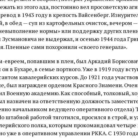
бежать из этого ада, постоянно вел просоветскую аг
ревод в 1943 году в крепость Вайсенберг. Изнурите
й, в обед — суп из картофельных очисток, вечером —
 невыполнение нормы» или поддержку других пленн
 Зусмановича не выдержал, и осенью 1944 года Гр
я. Пленные сами похоронили «своего генерала».
-евреем, попавшим в плен, был Аркадий Борисови
 он в Бухаре, в семье портного. Уже в 1919 году вст
сантом кавалерийских курсов. До 1921 года участво
не, был награжден орденом Красного Знамени. Очень
чил Военную академию. Как способный, толковый, х
был назначен на ответственную должность заместит
нно начальником ведущего оперативного отдела) 
Но штабной работой тяготился, просился в строй, и у
ерийского полка, которым прокомандовал четыре г
, но уже в оперативном управлении РККА. С 1930 го