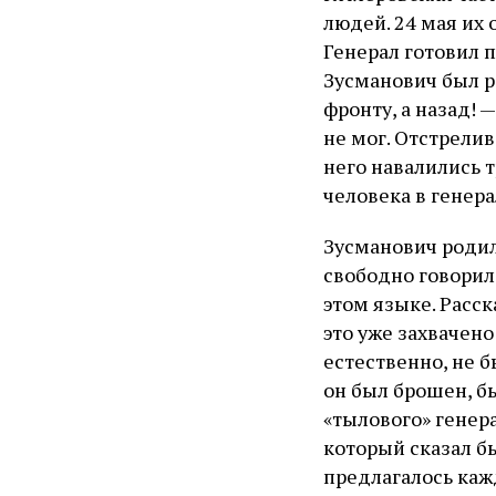
людей. 24 мая их 
Генерал готовил п
Зусманович был ра
фронту, а назад! 
не мог. Отстрелив
него навалились т
человека в генера
Зусманович родил
свободно говорил 
этом языке. Расск
это уже захвачен
естественно, не б
он был брошен, бы
«тылового» генера
который сказал бы
предлагалось кажд