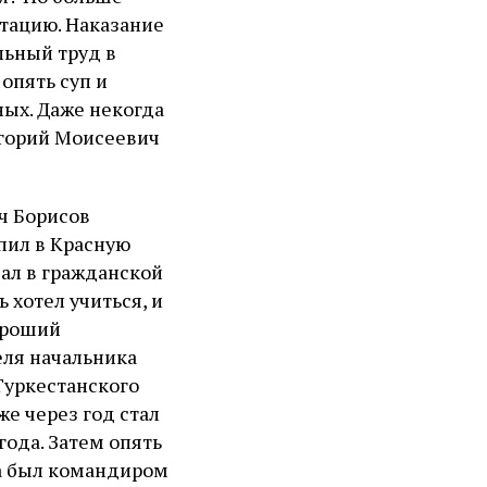
итацию. Наказание
льный труд в
 опять суп и
ых. Даже некогда
игорий Моисеевич
ч Борисов
упил в Красную
вал в гражданской
 хотел учиться, и
ороший
еля начальника
Туркестанского
же через год стал
ода. Затем опять
да был командиром