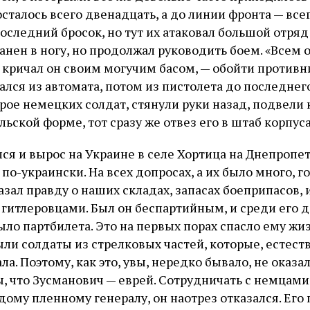
осталось всего двенадцать, а до линии фронта — все
оследний бросок, но тут их атаковал большой отряд
нен в ногу, но продолжал руководить боем. «Всем о
— кричал он своим могучим басом, — обойти противн
ался из автомата, потом из пистолета до последнего
рое немецких солдат, стянули руки назад, подвели 
льской форме, тот сразу же отвез его в штаб корпус
ся и вырос на Украине в селе Хортица на Днепропе
по-украински. На всех допросах, а их было много, г
азал правду о наших складах, запасах боеприпасов, и
о гитлеровцами. Был он беспартийным, и среди его 
ыло партбилета. Это на первых порах спасло ему жизн
ли солдаты из стрелковых частей, которые, естеств
ла. Поэтому, как это, увы, нередко бывало, не оказа
, что Зусманович — еврей. Сотрудничать с немцами,
ому пленному генералу, он наотрез отказался. Его 