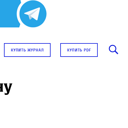
купить журнал
купить pdf
ну