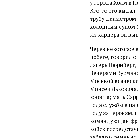
у города Холм в П
Кто-то его выдал
трубу диаметром 1
холодным супом б
Из карцера он вы
Через некоторое 
побеге, говорил 
лагерь Нюрнберг,
Вечерами Зусмано
Москвой всячески
Моисея Львовича,
юности; мать Сарр
года службы в ца
году за героизм,
командующий фро
войск сосредотач
заблаговременно 