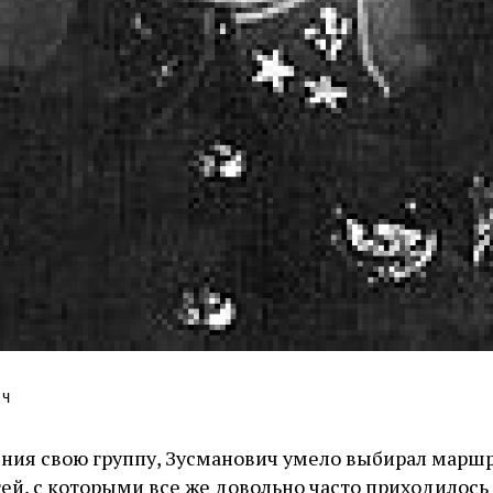
ич
ния свою группу, Зусманович умело выбирал маршр
ей, с которыми все же довольно часто приходилось 