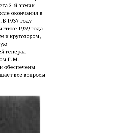
ета 2-й армии
сле окончания в
 В 1937 году
ристике 1939 года
м и кругозором,
кую
й генерал-
м Г. М.
ли обеспечены
шает все вопросы.