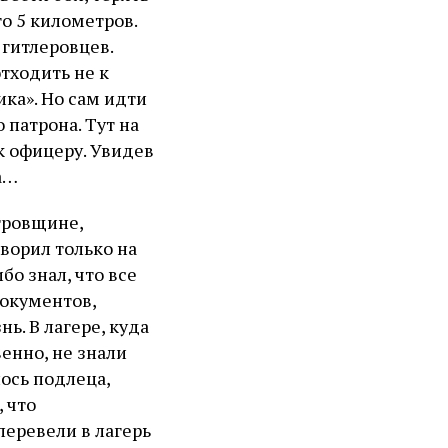
го 5 километров.
 гитлеровцев.
тходить не к
ика». Но сам идти
 патрона. Тут на
к офицеру. Увидев
а…
тровщине,
оворил только на
бо знал, что все
документов,
ь. В лагере, куда
енно, не знали
лось подлеца,
 что
перевели в лагерь