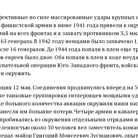
ективные по силе массированные удары крупных с
фашистской армии в июне 1941 года привели к ок
ий на всех фронтах и к захвату противником 3,5 м
63 генерала. В 1942 году немцами было захвачено 
сле 16 генералов. До 1944 года попали в плен еще тр
в евреев было двое. Оба попали в плен в ходе неуд
упательной операции Юго-Западного фронта, войск
и окружить.
рация 12 мая. Соединения продвинулись вперед на 5
ые танковые группировки гитлеровцев мощными уд
е большого количества авиации окружили наши на
нанесли им большие потери. Четыре армии и кавале
робивались из окружения отдельными отрядами и
исленностью около 50 человек вел заместитель ком
нерал-майор Григорий Моисеевич Зусманович, опы