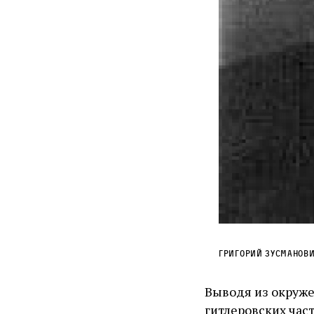
Григорий Зусманов
Выводя из окруже
гитлеровских част