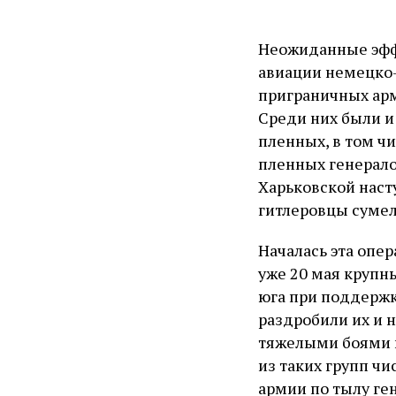
Неожиданные эфф
авиации немецко-
приграничных арм
Среди них были и 
пленных, в том чи
пленных генерало
Харьковской наст
гитлеровцы сумел
Началась эта опе
уже 20 мая крупн
юга при поддержк
раздробили их и 
тяжелыми боями п
из таких групп ч
армии по тылу ге