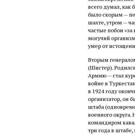
всего думал, как 
было скорым — пе
шахте, утром — ча
частые побои «за
могучий организм
умер от истощени
Вторым генералом
(Шистер). Родился
Армию — стал кур
войне в Туркеста
в 1924 году окон
организатор, он 
штаба (одновреме
военного округа. 
командиром кавал
три года в штабе