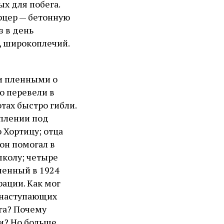
ых для побега.
арцер — бетонную
з в день
, широкоплечий.
ми пленными о
о перевели в
тах быстро гибли.
уплении под
 Хортицу; отца
он помогал в
школу; четыре
ченный в 1924
рации. Как мог
 наступающих
га? Почему
и? Но больше