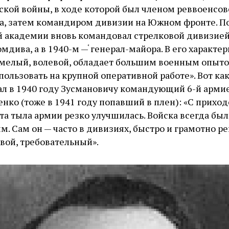
ской войны, в ходе которой был членом реввоенсов
а, затем командиром дивизии на Южном фронте. По
й академии вновь командовал стрелковой дивизией.
мдива, а в 1940-м —֫ генерал-майора. В его характе
умелый, волевой, обладает большим военным опыто
пользовать на крупной оперативной работе». Вот ка
ал в 1940 году Зусмановичу командующий 6-й армие
ко (тоже в 1941 году попавший в плен): «С приходо
та тыла армии резко улучшилась. Войска всегда бы
. Сам он — часто в дивизиях, быстро и грамотно ре
вой, требовательный».