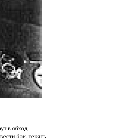
ут в обход
вести бои, терять