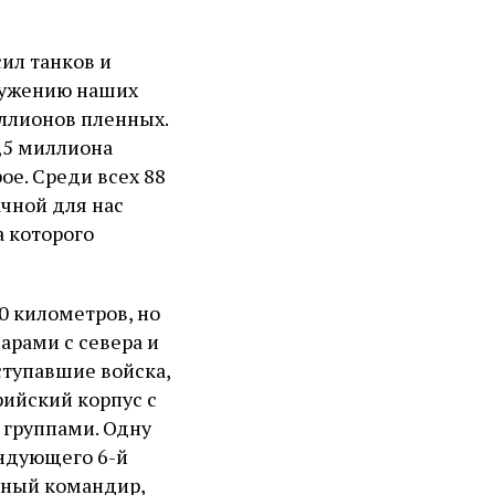
ил танков и
ружению наших
иллионов пленных.
1,5 миллиона
ое. Среди всех 88
ачной для нас
а которого
0 километров, но
арами с севера и
ступавшие войска,
рийский корпус с
 группами. Одну
андующего 6-й
тный командир,