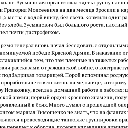
ольше. Зусманович организовал здесь группу пленн
, и Григория Моисеевича на два месяца бросили в к
,5 метра с водой внизу, без света. Кормили один ра
ез хлеба. Зусманович был большого роста, плотный
шел почти дистрофиком.
время генерал вновь начал беседовать с отдельны
о неминуемой победе Красной Армии. В наказание ег
 славившийся тем, что там пленные на тяжелых рабо
вич рассказами о гражданской войне, о контрнаст
 подбадривал товарищей. Порой вспоминал родную
 проработавшего всю жизнь на мельнице, которому 
у Исааковну, всегда в домашней работе и заботах; 
рской армии; первый орден Красного Знамени, полу
 проявленный в боях. Много думал о прошедшей опе
нтом маршал Тимошенко не знать, что на флангах
иваются превосходящие танковые группировки вра
не перешел к обороне, потерял управление армиям