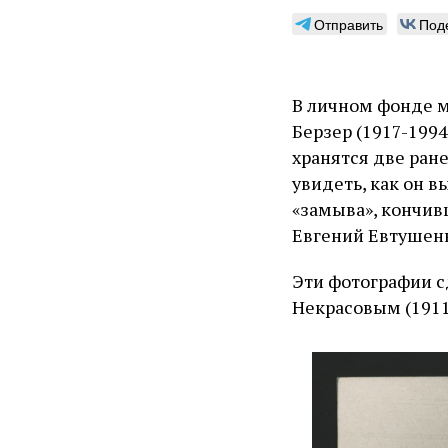
Отправить
Под
В личном фонде м
Берзер (1917-199
хранятся две ран
увидеть, как он в
«замыва», кончивш
Евгений Евтушен
Эти фотографии с
Некрасовым (1911-