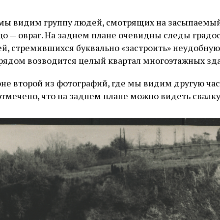
 мы видим группу людей, смотрящих на засыпаемы
цо — овраг. На заднем плане очевидны следы градо
ей, стремившихся буквально «застроить» неудобную
 рядом возводится целый квартал многоэтажных зд
не второй из фотографий, где мы видим другую част
отмечено, что на заднем плане можно видеть свалку