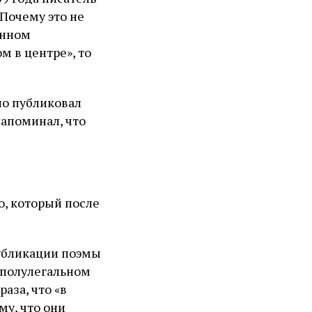
«Почему это не
анном
м в центре», то
но публиковал
напоминал, что
о, который после
публикации поэмы
 полулегальном
раза, что
«в
му, что они