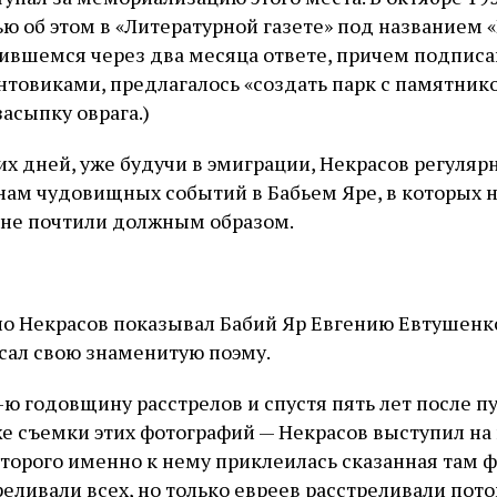
ью об этом в «Литературной газете» под названием 
вившемся через два месяца ответе, причем подпис
товиками, предлагалось «создать парк с памятнико
засыпку оврага.)
их дней, уже будучи в эмиграции, Некрасов регуляр
нам чудовищных событий в Бабьем Яре, в которых 
 не почтили должным образом.
но Некрасов показывал Бабий Яр Евгению Евтушенк
исал свою знаменитую поэму.
5-ю годовщину расстрелов и спустя пять лет после 
же съемки этих фотографий — Некрасов выступил на
оторого именно к нему приклеилась сказанная там ф
еливали всех, но только евреев расстреливали пото