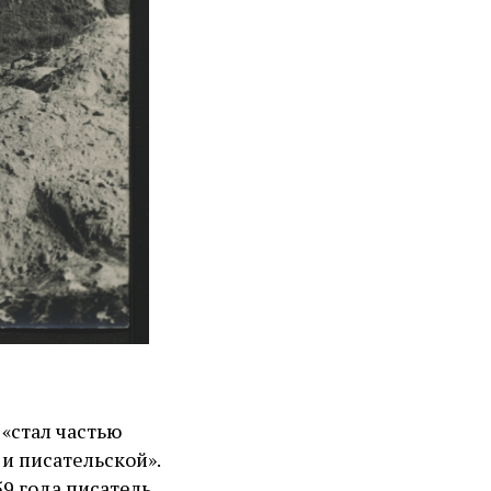
 «стал частью
и писательской».
59 года писатель