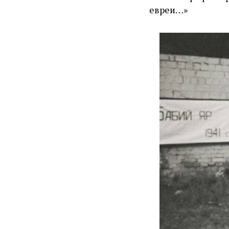
евреи…»