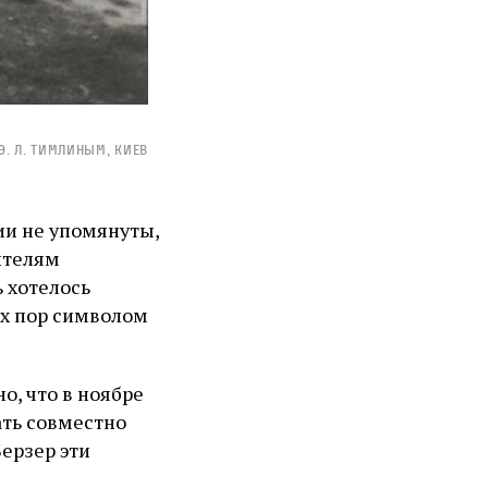
. Л. Тимлиным, Киев
ии не упомянуты,
ителям
 хотелось
ех пор символом
, что в ноябре
ать совместно
ерзер эти