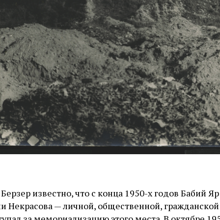
ерзер известно, что с конца 1950-х годов Бабий Яр
и Некрасова — личной, общественной, гражданской 
упал за мемориализацию этого места. В октябре 19