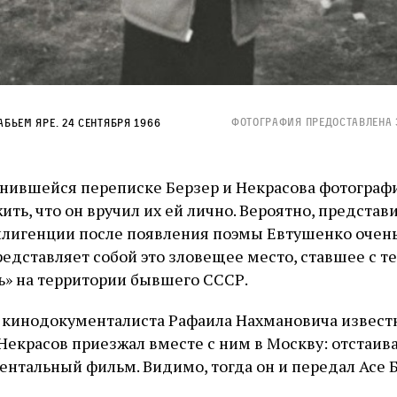
Фотография предоставленА Э
абьем яре. 24 сентября 1966
анившейся переписке Берзер и Некрасова фотограф
ть, что он вручил их ей лично. Вероятно, представ
лигенции после появления поэмы Евтушенко очень
редставляет собой это зловещее место, ставшее с т
ль» на территории бывшего СССР.
кинодокументалиста Рафаила Нахмановича известно
 Некрасов приезжал вместе с ним в Москву: отстаив
нтальный фильм. Видимо, тогда он и передал Асе Б