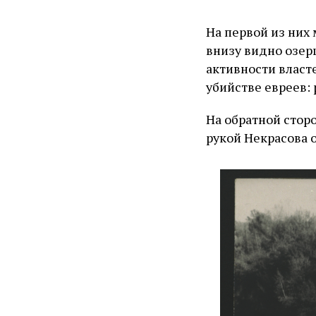
На первой из них
внизу видно озер
активности власт
убийстве евреев:
На обратной сторо
рукой Некрасова 