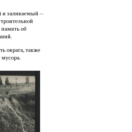
й и заливаемый —
строительной
 память об
аний.
ь оврага, также
 мусора.