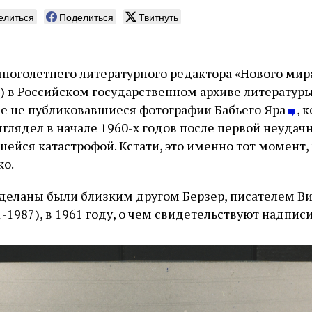
елиться
Поделиться
Твитнуть
ноголетнего литературного редактора «Нового мир
4) в Российском государственном архиве литературы
ее не публиковавшиеся фотографии Бабьего Яра
, 
ыглядел в начале 1960-х годов после первой неудач
ейся катастрофой. Кстати, это именно тот момент, 
ко.
деланы были близким другом Берзер, писателем В
1987), в 1961 году, о чем свидетельствуют надписи