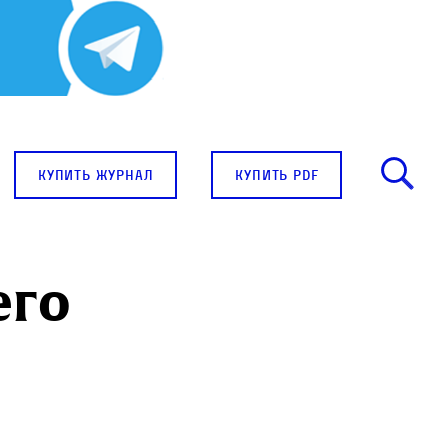
купить журнал
купить pdf
его