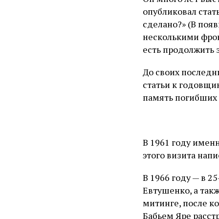
опубликовал стат
сделано?» (В поя
несколькими фрон
есть продолжить 
До своих последн
статьи к годовщи
память погибших
В 1961 году имен
этого визита нап
В 1966 году — в 2
Евтушенко, а так
митинге, после к
Бабьем Яре расстр