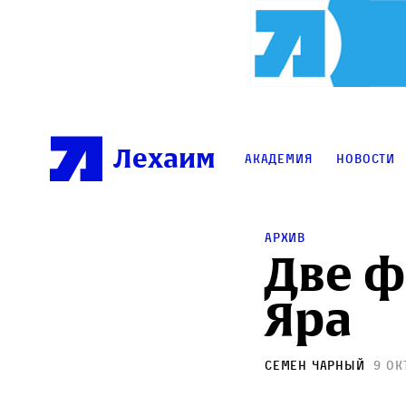
Лехаим
Академия
Новости
Архив
Две ф
Яра
Семен Чарный
9 ок