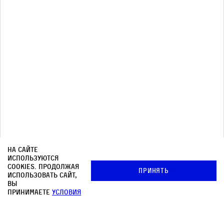
других.
Почтовая рассылка
На сайте
используются
cookies. Продолжая
Принять
использовать сайт,
вы
принимаете
условия
Архив
© OOO «КНИЖНИКИ»