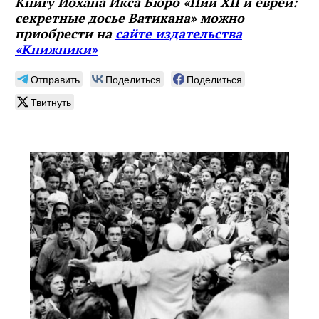
Книгу Йохана Икса Бюро «Пий XII и евреи:
секретные досье Ватикана» можно
приобрести на
сайте издательства
«Книжники»
Отправить
Поделиться
Поделиться
Твитнуть