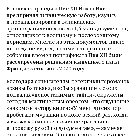
В поисках правды о Пие XII Йохан Икс
предпринял титаническую работу, изучив
и проанализировав в ватиканских
архивохранилищах около 1,5 млн документов,
относящихся к военному и послевоенному
периодам. Многие из этих документов никто
никогда не видел, потому что архивные
собрания времен понтификата Пия XII были
рассекречены решением нынешнего папы
Франциска только в 2020 году.
Благодаря сочинителям детективных романов
архивы Ватикана, якобы хранящие в своих
подвалах «непостижимые тайны», окружены
сегодня мистическим ореолом. Это ощущение
знакомо и автору книги: «У меня до сих пор
пробегают мурашки по коже всякий раз, когда
я вхожу в большое архивное хранилище
и провожу рукой по документам», — замечает
он в предисловии. Однако дело здесь, скорее,