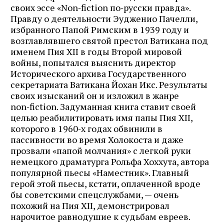
своих эссе «Non‑fiction по‑русски правда».
Правду о деятельности Эудженио Пачелли,
избранного Папой Римским в 1939 году и
возглавлявшего святой престол Ватикана под
именем Пия XII в годы Второй мировой
войны, попытался выяснить директор
Исторического архива Государственного
секретариата Ватикана Йохан Икс. Результаты
своих изысканий он и изложил в жанре
non‑fiction. Задуманная книга ставит своей
целью реабилитировать имя папы Пия XII,
которого в 1960‑х годах обвинили в
пассивности во время Холокоста и даже
прозвали «папой молчания» с легкой руки
немецкого драматурга Рольфа Хоххута, автора
популярной пьесы «Наместник». Главный
герой этой пьесы, кстати, оплаченной вроде
бы советскими спецслужбами, — очень
похожий на Пия XII, демонстрировал
нарочитое равнодушие к судьбам евреев.