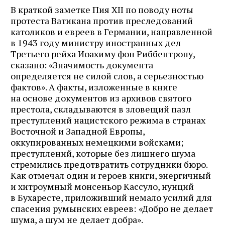
В краткой заметке Пия XII по поводу ноты
протеста Ватикана против преследований
католиков и евреев в Германии, направленной
в 1943 году министру иностранных дел
Третьего рейха Иоахиму фон Риббентропу,
сказано: «Значимость документа
определяется не силой слов, а серьезностью
фактов». А факты, изложенные в книге
на основе документов из архивов святого
престола, складываются в зловещий пазл
преступлений нацистского режима в странах
Восточной и Западной Европы,
оккупированных немецкими войсками;
преступлений, которые без лишнего шума
стремились предотвратить сотрудники бюро.
Как отмечал один и героев книги, энергичный
и хитроумный монсеньор Кассуло, нунций
в Бухаресте, приложивший немало усилий для
спасения румынских евреев:
«
Добро не делает
шума, а шум не делает добра».