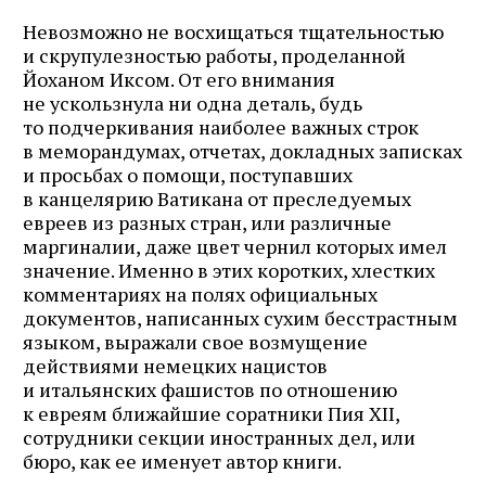
Невозможно не восхищаться тщательностью
и скрупулезностью работы, проделанной
Йоханом Иксом. От его внимания
не ускользнула ни одна деталь, будь
то подчеркивания наиболее важных строк
в меморандумах, отчетах, докладных записках
и просьбах о помощи, поступавших
в канцелярию Ватикана от преследуемых
евреев из разных стран, или различные
маргиналии, даже цвет чернил которых имел
значение. Именно в этих коротких, хлестких
комментариях на полях официальных
документов, написанных сухим бесстрастным
языком, выражали свое возмущение
действиями немецких нацистов
и итальянских фашистов по отношению
к евреям ближайшие соратники Пия XII,
сотрудники секции иностранных дел, или
бюро, как ее именует автор книги.