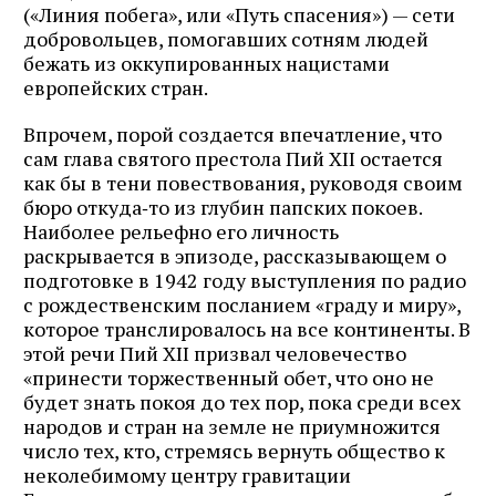
(«Линия побега», или «Путь спасения») — сети
добровольцев, помогавших сотням людей
бежать из оккупированных нацистами
европейских стран.
Впрочем, порой создается впечатление, что
сам глава святого престола Пий XII остается
как бы в тени повествования, руководя своим
бюро откуда‑то из глубин папских покоев.
Наиболее рельефно его личность
раскрывается в эпизоде, рассказывающем о
подготовке в 1942 году выступления по радио
с рождественским посланием «граду и миру»,
которое транслировалось на все континенты. В
этой речи Пий XII призвал человечество
«принести торжественный обет, что оно не
будет знать покоя до тех пор, пока среди всех
народов и стран на земле не приумножится
число тех, кто, стремясь вернуть общество к
неколебимому центру гравитации