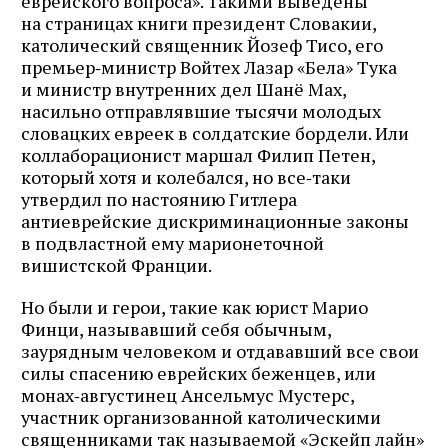
еврейского вопроса». Такими выведены
на страницах книги президент Словакии,
католический священник Йозеф Тисо, его
премьер‑министр Войтех Лазар «Бела» Тука
и министр внутренних дел Шанё Мах,
насильно отправлявшие тысячи молодых
словацких евреек в солдатские бордели. Или
коллаборационист маршал Филип Петен,
который хотя и колебался, но все‑таки
утвердил по настоянию Гитлера
антиеврейские дискриминационные законы
в подвластной ему марионеточной
вишистской Франции.
Но были и герои, такие как юрист Марио
Финци, называвший себя обычным,
заурядным человеком и отдававший все свои
силы спасению еврейских беженцев, или
монах‑августинец Ансельмус Мустерс,
участник организованной католическими
священниками так называемой «Эскейп лайн»