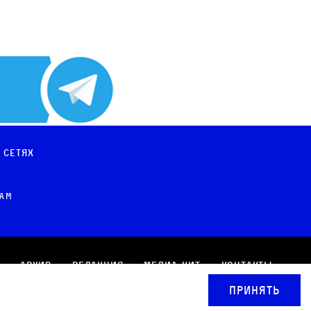
 сетях
рам
Архив
Редакция
Медиа-кит
Контакты
Принять