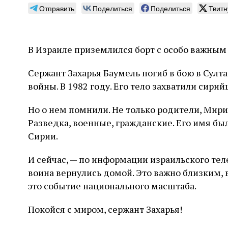
Отправить
Поделиться
Поделиться
Твитн
В Израиле приземлился борт с особо важным 
Погромы 1929 года:
Мо
Сержант Захарья Баумель погиб в бою в Султ
неделя, изменившая
и с
войны. В 1982 году. Его тело захватили сирий
судьбу еврейского ишува
По ме
Но о нем помнили. Не только родители, Мири
конце
Примерно за полторы недели до начала
стано
Разведка, военные, гражданские. Его имя бы
погромов Ребе совершал поездку по святым
печей
местам Эрец‑Исраэль. Он посетил, в
Сирии.
тела п
частности, Пещеру праотцев и Западную
остав
стену. Он, несомненно, почувствовал
2 авг
смерти
И сейчас, — по информации израильского тел
необычайное напряжение и сознательно
Фреди
5 августа
Проверено временем
Александр
город
Ксени
отказался приходить к Стене в Тиша бе‑Ав,
воина вернулись домой. Это важно близким, 
Ицкович
день 
чтобы не собирать вокруг себя большое
это событие национального масштаба.
количество хасидов и жителей города и тем
самым не усиливать напряжённость
Покойся с миром, сержант Захарья!