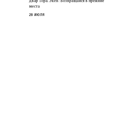
Двар Тора. Экев: Возвращайся в прежние
слово в переводе Библии
места
28 июля