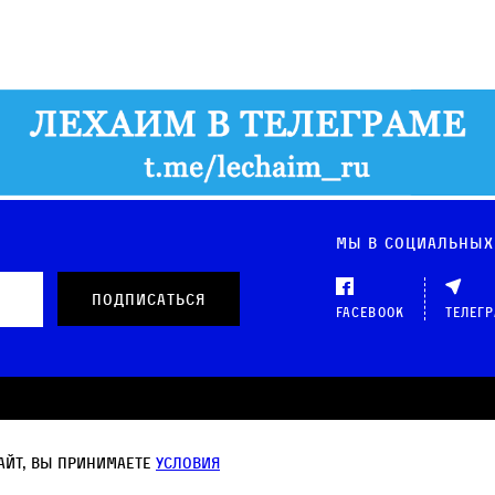
Мы в социальных
Facebook
Телег
 данных
айт, вы принимаете
условия