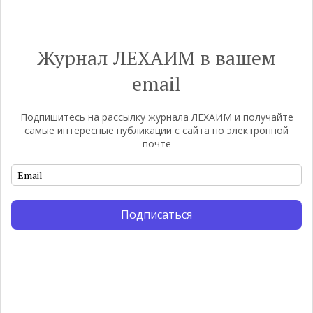
Выбор редакции
Журнал ЛЕХАИМ в вашем
email
Подпишитесь на рассылку журнала ЛЕХАИМ и получайте
самые интересные публикации с сайта по электронной
почте
Подписаться
Погромы 1929 года: неделя,
М
изменившая судьбу
с
еврейского ишува
По
ко
Примерно за полторы недели до начала
,
ст