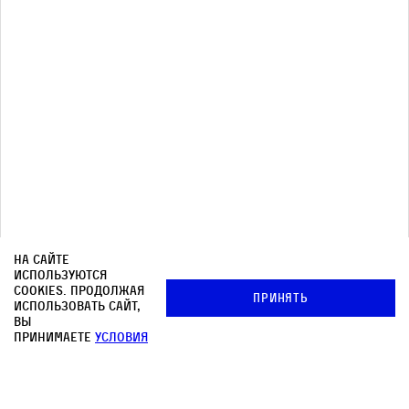
Почтовая рассылка
Архив
© OOO «КНИЖНИКИ»
Редакция
Медиа-кит
На сайте
используются
Контакты
cookies. Продолжая
Принять
использовать сайт,
Политика в отношении обработки персональных
вы
данных
принимаете
условия
Политика обработки файлов cookie