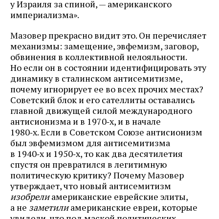
у Израиля за спиной, — американского
империализма».
Мазовер прекрасно видит это. Он перечисляет
механизмы: замещение, эвфемизм, заговор,
обвинения в коллективной нелояльности.
Но если он в состоянии идентифицировать эту
динамику в сталинском антисемитизме,
почему игнорирует ее во всех прочих местах?
Советский блок и его сателлиты оставались
главной движущей силой международного
антисионизма и в 1970‑х, и в начале
1980‑х. Если в Советском Союзе антисионизм
был эвфемизмом для антисемитизма
в 1940‑х и 1950‑х, то как два десятилетия
спустя он превратился в легитимную
политическую критику? Почему Мазовер
утверждает, что новый антисемитизм
изобрели
американские еврейские элиты,
а не
заметили
американские евреи, которые
увидели, что под маской политических