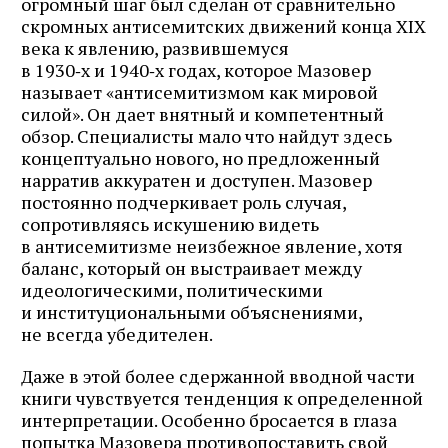
огромный шаг был сделан от сравнительно
скромных антисемитских движений конца XIX
века к явлению, развившемуся
в 1930‑х и 1940‑х годах, которое Мазовер
называет «антисемитизмом как мировой
силой». Он дает внятный и компетентный
обзор. Специалисты мало что найдут здесь
концептуально нового, но предложенный
нарратив аккуратен и доступен. Мазовер
постоянно подчеркивает роль случая,
сопротивляясь искушению видеть
в антисемитизме неизбежное явление, хотя
баланс, который он выстраивает между
идеологическими, политическими
и институциональными объяснениями,
не всегда убедителен.
Даже в этой более сдержанной вводной части
книги чувствуется тенденция к определенной
интерпретации. Особенно бросается в глаза
попытка Мазовера противопоставить свой