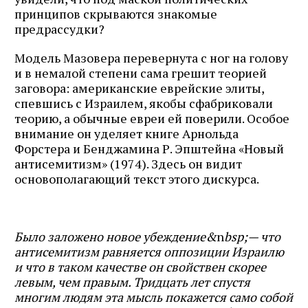
принципов скрываются знакомые
предрассудки?
Модель Мазовера перевернута с ног на голову
и в немалой степени сама грешит теорией
заговора: американские еврейские элиты,
спевшись с Израилем, якобы сфабриковали
теорию, а обычные евреи ей поверили. Особое
внимание он уделяет книге Арнольда
Форстера и Бенджамина Р. Эпштейна «Новый
антисемитизм» (1974). Здесь он видит
основополагающий текст этого дискурса.
Было заложено новое убеждение&
n
bsp;— что
антисемитизм равняется оппозиции Израилю
и что в таком качестве он свойствен скорее
левым, чем правым. Тридцать лет спустя
многим людям эта мысль покажется само собой