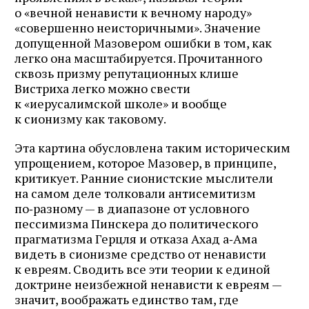
о «вечной ненависти к вечному народу»
«совершенно неисторичными». Значение
допущенной Мазовером ошибки в том, как
легко она масштабируется. Прочитанного
сквозь призму репутационных клише
Вистриха легко можно свести
к «иерусалимской школе» и вообще
к сионизму как таковому.
Эта картина обусловлена таким историческим
упрощением, которое Мазовер, в принципе,
критикует. Ранние сионистские мыслители
на самом деле толковали антисемитизм
по‑разному — в диапазоне от условного
пессимизма Пинскера до политического
прагматизма Герцля и отказа Ахад а‑Ама
видеть в сионизме средство от ненависти
к евреям. Сводить все эти теории к единой
доктрине неизбежной ненависти к евреям —
значит, воображать единство там, где