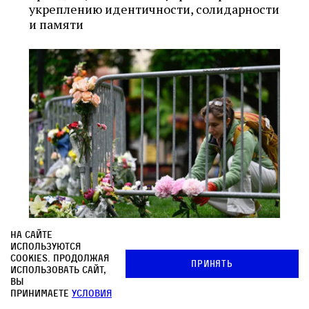
укреплению идентичности, солидарности
и памяти
На сайте
используются
Как антисионизм стал
cookies. Продолжая
Принять
использовать сайт,
западным обрядом
вы
принимаете
условия
Cлияние исламизма и марксизма