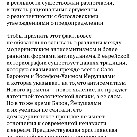
в реальности существовали разногласия,
и путать рациональные аргументы
о резистентности с богословскими
утверждениями о предопределении.
Чтобы признать этот факт, вовсе
не обязательно забывать о различии между
модернистским антисемитизмом и более
ранними формами антииудаизма. В еврейской
историографии существует давняя традиция,
которую связывают прежде всего с Сало
Бароном и Йосефом‑Хаимом Йерушалми
и которая указывает на то, что антисемитизм
Нового времени — новое явление, не продукт
латентной теологической логики, а ее слом.
Но в то же время Барон, Йерушалми
и их ученики не считали, что
домодернистское прошлое не имеет
отношения к современной ненависти
к евреям. Предшествующая христианская
антииудейская полемика, социальная