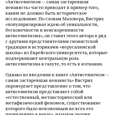
«Антисемитизм — самая застаревшая
ненависть» часто приводят в пример того,
каким не должно быть историческое
исследование. По словам Мазовера, Вистрих
«популяризировал идею об уникальности,
бесконечности и неискоренимости
антисемитизма», он ставит этого автора в ряд
с другими представителями сионистской
традиции и историками «иерусалимской
школы» из Еврейского университета, которые
подчеркивают центральную роль
антисемитизма в галуте, то есть в изгнании.
Однако во введении к книге «Антисемитизм —
самая застаревшая ненависть» Вистрих
опровергает представление о том, что
антисемитизм представляет собой
«естественный, метаисторический или
метафизический феномен, существование
которого было неизменным во всех его
проявлениях в веках», называя теории