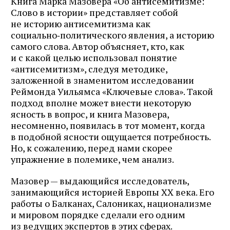
Книга Марка Мазовера «Об антисемитизме:
Слово в истории» представляет собой
не историю антисемитизма как
социально‑политического явления, а историю
самого слова. Автор объясняет, кто, как
и с какой целью использовал понятие
«антисемитизм», следуя методике,
заложенной в знаменитом исследовании
Реймонда Уильямса «Ключевые слова». Такой
подход вполне может внести некоторую
ясность в вопрос, и книга Мазовера,
несомненно, появилась в тот момент, когда
в подобной ясности ощущается потребность.
Но, к сожалению, перед нами скорее
упражнение в полемике, чем анализ.
Мазовер — выдающийся исследователь,
занимающийся историей Европы XX века. Его
работы о Балканах, Салониках, национализме
и мировом порядке сделали его одним
из ведущих экспертов в этих сферах.