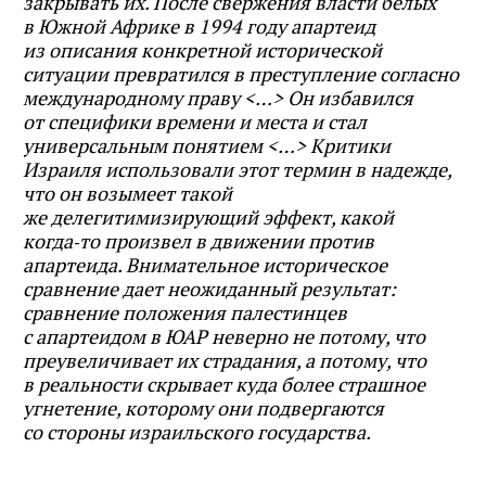
закрывать их. После свержения власти белых
в Южной Африке в 1994 году апартеид
из описания конкретной исторической
ситуации превратился в преступление согласно
международному праву <…> Он избавился
от специфики времени и места и стал
универсальным понятием <…> Критики
Израиля использовали этот термин в надежде,
что он возымеет такой
же делегитимизирующий эффект, какой
когда‑то произвел в движении против
апартеида. Внимательное историческое
сравнение дает неожиданный результат:
сравнение положения палестинцев
с апартеидом в ЮАР неверно не потому, что
преувеличивает их страдания, а потому, что
в реальности скрывает куда более страшное
угнетение, которому они подвергаются
со стороны израильского государства.