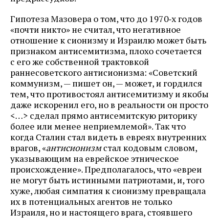
Гипотеза Мазовера о том, что до 1970‑х годов
«почти никто» не считал, что негативное
отношение к сионизму и Израилю может быть
признаком антисемитизма, плохо сочетается
с его же собственной трактовкой
раннесоветского антисионизма: «Советский
коммунизм, — пишет он, — может, и гордился
тем, что противостоял антисемитизму и якобы
даже искоренил его, но в реальности он просто
<…> сделал прямо антисемитскую риторику
более или менее неприемлемой». Так что
когда Сталин стал видеть в евреях внутренних
врагов, «
антисионизм
стал кодовым словом,
указывающим на еврейское этническое
происхождение». Предполагалось, что «евреи
не могут быть истинными патриотами, и, того
хуже, любая симпатия к сионизму превращала
их в потенциальных агентов не только
Израиля, но и настоящего врага, стоявшего