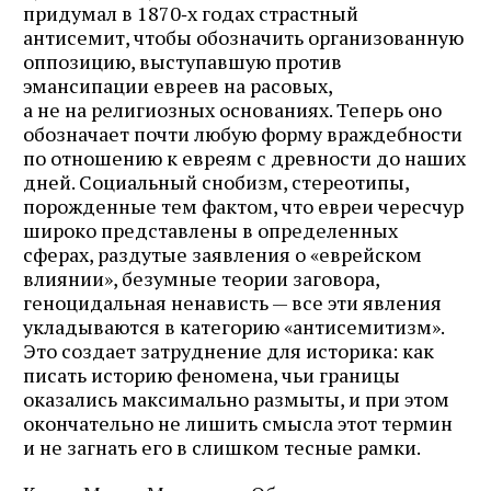
придумал в 1870‑х годах страстный
антисемит, чтобы обозначить организованную
оппозицию, выступавшую против
эмансипации евреев на расовых,
а не на религиозных основаниях. Теперь оно
обозначает почти любую форму враждебности
по отношению к евреям с древности до наших
дней. Социальный снобизм, стереотипы,
порожденные тем фактом, что евреи чересчур
широко представлены в определенных
сферах, раздутые заявления о «еврейском
влиянии», безумные теории заговора,
геноцидальная ненависть — все эти явления
укладываются в категорию «антисемитизм».
Это создает затруднение для историка: как
писать историю феномена, чьи границы
оказались максимально размыты, и при этом
окончательно не лишить смысла этот термин
и не загнать его в слишком тесные рамки.