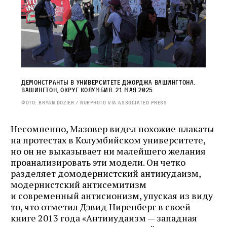
Демонстранты в Университете Джорджа Вашингтона.
Вашингтон, округ Колумбия. 21 мая 2025
Фото: Bryan Dozier / NurPhoto via Associated Press
Несомненно, Мазовер видел похожие плакаты
на протестах в Колумбийском университете,
но он не выказывает ни малейшего желания
проанализировать эти модели. Он четко
разделяет домодернистский антииудаизм,
модернистский антисемитизм
и современный антисионизм, упуская из виду
то, что отметил Дэвид Ниренберг в своей
книге 2013 года «Антииудаизм — западная