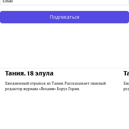
Подписаться
Тания. 18 элула
Т
Ежедневный отрывок из Тании. Рассказывает главный
Еж
редактор журнала «Лехаим» Борух Горин.
ре