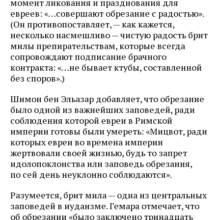
момент ликования и празднования для
евреев: «…совершают обрезание с радостью».
(Он противопоставляет, — как кажется,
несколько насмешливо — чистую радость брит
милы препирательствам, которые всегда
сопровождают подписание брачного
контракта: «…не бывает ктубы, составленной
без споров».)
Шимон бен Эльазар добавляет, что обрезание
было одной из важнейших заповедей, ради
соблюдения которой евреи в Римской
империи готовы были умереть: «Мицвот, ради
которых евреи во времена империи
жертвовали своей жизнью, будь то запрет
идолопоклонства или заповедь обрезания,
по сей день неуклонно соблюдаются».
Разумеется, брит мила — одна из центральных
заповедей в иудаизме. Гемара отмечает, что
об обрезании «было заключено тринадцать