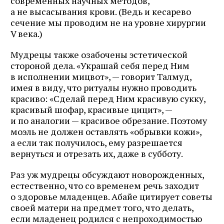
современных научных методов,
а не высасывания крови. (Ведь и кесарево
сечение мы проводим не на уровне хирургии
V века.)
Мудрецы также озабочены эстетической
стороной дела. «Украшай себя перед Ним
в исполнении мицвот», — говорит Талмуд,
имея в виду, что ритуалы нужно проводить
красиво: «Сделай перед Ним красивую сукку,
красивый шофар, красивые цицит», —
и по аналогии — красивое обрезание. Поэтому
моэль не должен оставлять «обрывки кожи»,
а если так получилось, ему разрешается
вернуться и отрезать их, даже в субботу.
Раз уж мудрецы обсуждают новорожденных,
естественно, что со временем речь заходит
о здоровье младенцев. Абайе цитирует советы
своей матери на предмет того, что делать,
если младенец родился с непроходимостью