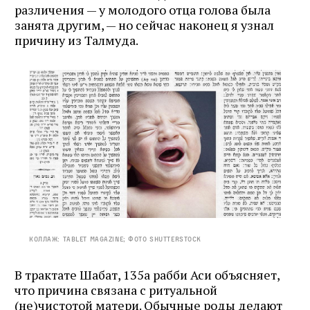
различения — у молодого отца голова была
занята другим, — но сейчас наконец я узнал
причину из Талмуда.
Коллаж: Tablet Magazine; фото Shutterstock
В трактате Шабат, 135а рабби Аси объясняет,
что причина связана с ритуальной
(не)чистотой матери. Обычные роды делают