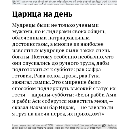
Царица на день
Мудрецы были не только учеными
мужами, но и лидерами своих общин,
облеченными патриархальным
достоинством, а многие из наиболее
известных мудрецов были также очень
богаты. Поэтому особенно необычно, что
они опускались до ручного труда, дабы
подготовиться к субботе: рав Сафра
готовил, Рава колол дрова, рав Гуна
зажигал лампы. Это смирение было
способом подчеркнуть высокий статус их
гостя — царицы‑субботы: «Если рабби Ами
и рабби Аси соберутся навестить меня, —
сказал Нахман бар Ицхак, — не взвалю ли
я груз на плечи перед их приходом?»