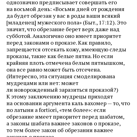
однозначно предписывает совершать его
на восьмой день: «Восьми дней от рождения
да будет обрезан у вас в роды ваши всякий
[младенец] мужеского пола» (Быт., 17:12). Это
значит, что обрезание берет верх даже над
субботой. Аналогично оно имеет приоритет
перед законами о проказе. Как правило,
запрещается отсекать кожу, имеющую следы
проказы, такие как белые пятна. Но если
крайняя плоть отмечена белым пятнышком,
она все равно может быть отсечена.
(Интересно, эта ситуация смоделирована
мудрецами или нет: может
ли новорожденный заразиться проказой?)
К этому заключению мудрецы приходят
на основании аргумента каль вахомер — то, что
по латыни а fortiori, «тем более»: если
обрезание имеет приоритет перед шабатом,
а законы шабата важнее законов о проказе,
то тем более закон об обрезании важнее
законов о проказе.