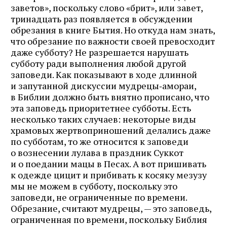
заветов», поскольку слово «брит», или завет,
тринадцать раз появляется в обсуждении
обрезания в книге Бытия. Но откуда нам знать,
что обрезание по важности своей превосходит
даже субботу? Не разрешается нарушать
субботу ради выполнения любой другой
заповеди. Как показывают в ходе длинной
и запутанной дискуссии мудрецы‑амораи,
в Библии должно быть внятно прописано, что
эта заповедь приоритетнее субботы. Есть
несколько таких случаев: некоторые виды
храмовых жертвоприношений делались даже
по субботам, то же относится к заповеди
о вознесении лулава в праздник Суккот
и о поедании мацы в Песах. А вот пришивать
к одежде цицит и прибивать к косяку мезузу
мы не можем в субботу, поскольку это
заповеди, не ограниченные по времени.
Обрезание, считают мудрецы, — это заповедь,
ограниченная по времени, поскольку Библия