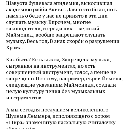
Шавуота бушевала эпидемия, выкосившая
академию рабби Акивы. Давно это было, но в
память о беде у нас не принято в эти дни
слушать музыку. Впрочем, многие
законодатели, и среди них — великий
Маймонид, вообще запрещают слушать
музыку. Весь год. В знак скорби о разрушении
Храма.
Как быть? Есть выход. Запрещена музыка,
сыгранная на инструментах, но есть
совершенный инструмент, голос, а пение не
запрещено. Поэтому, например, евреи Йемена,
следующие указаниям Маймонида, создали
целую культуру пения без музыкальных
инструментов.
А мы сегодня послушаем великолепного
Шулема Леммера, исполняющего с хором
«Шира» знаменитую пасхальную считалочку
«Хад гадьё».