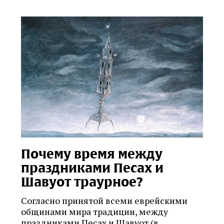
Почему время между
праздниками Песах и
Шавуот траурное?
Согласно принятой всеми еврейскими
общинами мира традиции, между
праздниками Песах и Шавуот (в