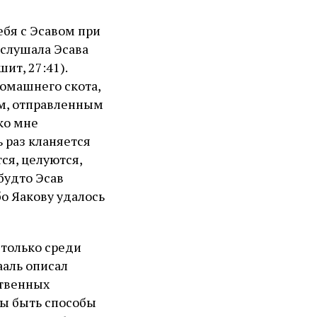
ебя с Эсавом при
дслушала Эсава
шит, 27:41).
омашнего скота,
м, отправленным
ко мне
ь раз кланяется
ся, целуются,
будто Эсав
бо Яакову удалось
только среди
ааль описал
ственных
ны быть способы