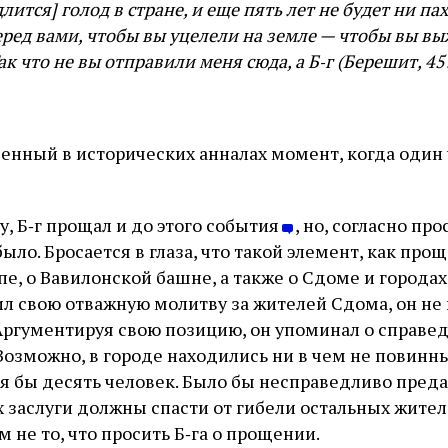
длится] голод в стране, и еще пять лет не будет ни па
еред вами, чтобы вы уцелели на земле — чтобы вы вы
к что не вы отправили меня сюда, а Б‑г (Берешит, 45
енный в исторических анналах момент, когда один
, Б‑г прощал и до этого события
, но, согласно пр
 было. Бросается в глаза, что такой элемент, как про
пе, о Вавилонской башне, а также о Сдоме и городах
л свою отважную молитву за жителей Сдома, он не
 Аргументируя свою позицию, он упоминал о справе
 Возможно, в городе находились ни в чем не повинн
тя бы десять человек. Было бы несправедливо преда
х заслуги должны спасти от гибели остальных жител
м не то, что просить Б‑га о прощении.