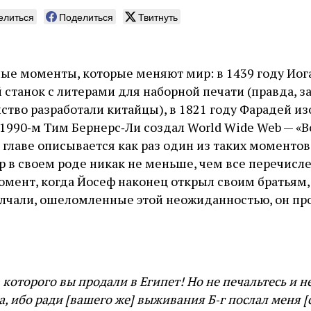
елиться
Поделиться
Твитнуть
е моменты, которые меняют мир: в 1439 году Иог
 станок с литерами для наборной печати (правда, з
йство разработали китайцы), в 1821 году Фарадей и
в 1990‑м Тим Бернерс‑Ли создал World Wide Web — 
 главе описывается как раз один из таких моментов
р в своем роде никак не меньше, чем все перечисл
момент, когда Йосеф наконец открыл своим братьям,
олчали, ошеломленные этой неожиданностью, он пр
 которого вы продали в Египет! Но не печальтесь и не
, ибо ради [вашего же] выживания Б‑г послал меня [