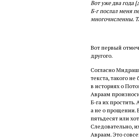
Вот уже два года [
Б‑г послал меня п
многочисленны. Та
Вот первый отмеч
другого.
Согласно Мидрашу
текста, такого не
в историях о Пото
Авраам произноси
Б‑га их простить.
а не о прощении.
пятьдесят или хо
Следовательно, и
Авраам. Это совсе