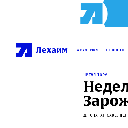
Лехаим
Академия
Новости
Читая Тору
Недел
Заро
Джонатан Сакс
. Пе