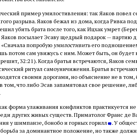
сический пример умилостивления: так Яаков повел с
гого разрыва. Яаков бежал из дома, когда Ривка по
решил убить брата после того, как Ицхак умрет (Бере
 Яаков посылает Эсаву щедрый подарок — партию д
 «Сначала попробую
умилостивить
его подношение
шь потом сам увижусь с ним. Может быть, он будет 
решит, 32:21). Когда братья встречаются, Яаков сем
ссический ритуал самоуничижения. Братья встречают
ходятся своими дорогами, но объяснение не в том, 
 в том, что либо Эсав запамятовал свое решение, ли
.
ак форма улаживания конфликтов практикуется не 
реди других живых существ. Приматолог Франс де В
ия у шимпанзе, бонобо и горных горилл
. У обще
борьба за доминантное положение, но также долж