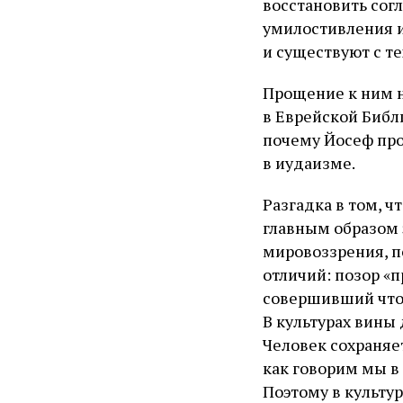
восстановить согл
умилостивления и
и существуют с те
Прощение к ним н
в Еврейской Библи
почему Йосеф про
в иудаизме.
Разгадка в том, 
главным образом 
мировоззрения, п
отличий: позор «п
совершивший что‑
В культурах вины 
Человек сохраняет
как говорим мы в 
Поэтому в культу