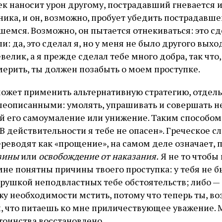
ек наносит урон другому, пострадавший гневается и
ника, и он, возможно, пробует убедить пострадавше
шемся. Возможно, он пытается отнекиваться: это сде
ли: да, это сделал я, но у меня не было другого выхода
евелик, а я прежде сделал тебе много добра, так что,
ерить, ты должен позабыть о моем проступке.
ожет применить альтернативную стратегию, отдель
шеописанными: умолять, упрашивать и совершать не
 его самоумаление или унижение. Таким способом
В действительности я тебе не опасен». Греческое с
ереводят как «прощение», на самом деле означает,
вины
или
освобождение от наказания.
Я не то чтобы
мне понятны причины твоего проступка: у тебя не б
грушкой неподвластных тебе обстоятельств; либо —
жу необходимости мстить, потому что теперь ты, в
л, что питаешь ко мне приличествующее уважение. 
тоинства восстановлено.