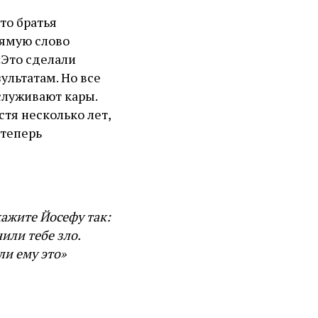
то братья
рямую слово
 «Это сделали
зультатам. Но все
служивают кары.
тя несколько лет,
 теперь
кажите Йосефу так:
или тебе зло.
ли ему это»