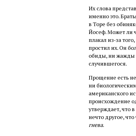
Их слова представ
именно это. Брать
в Торе без обиняк
Йосеф. Может ли ч
плакал из‑за того
простил их. Он бо
обиды, ни жажды 
случившегося.
Прощение есть не
ни биологически
американского ис
происхождение од
утверждает, что 
нечто другое, что
гнева
.