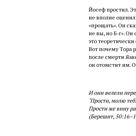
Йосеф простил. Эт
не вполне оценили
«прощать». Он ска
не вы, но Б‑г». О
это теоретически
Вот почему Тора 
после смерти Яако
он отомстит им. 
И они велели пере
‘Прости, молю теб
Прости же вину ра
(Берешит, 50:16–1