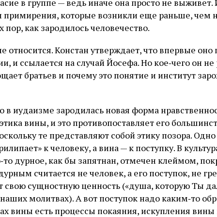
асие в группе — ведь иначе она просто не выживет.
 примирения, которые возникли еще раньше, чем н
х пор, как зародилось человечество.
е относится. Констан утверждает, что впервые оно
и, и ссылается на случай Йосефа. Но кое‑чего он не
щает братьев и почему это понятие и институт за
что в иудаизме зародилась новая форма нравственно
этика вины, и это противопоставляет его большинс
оскольку те представляют собой этику позора. Одно
рилипает» к человеку, а вина — к поступку. В культур
то дурное, как бы запятнан, отмечен клеймом, пок
дурным считается не человек, а его поступок, не гре
 свою сущностную ценность («душа, которую Ты дал 
наших молитвах). А вот поступок надо каким‑то обр
рах вины есть процессы покаяния, искупления вины