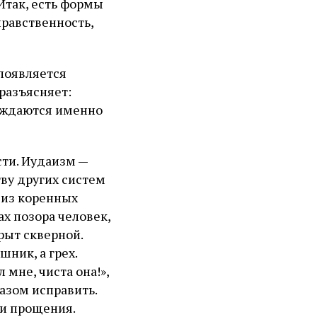
 Итак, есть формы
равственность,
 появляется
 разъясняет:
рождаются именно
сти. Иудаизм —
тву других систем
 из коренных
ах позора человек,
рыт скверной.
шник, а грех.
мне, чиста она!»,
азом исправить.
 и прощения.