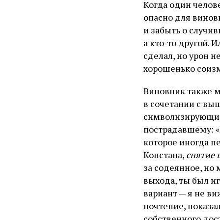
Когда один челов
опасно для винов
и забыть о случив
а кто‑то другой. И
сделал, но урон н
хорошенько соизм
Виновник также м
в сочетании с вы
символизирующий
пострадавшему: «
которое иногда п
Констана,
снятие 
за содеянное, но 
выхода, ты был и
вариант — я не ви
почтение, показа
собственного дос