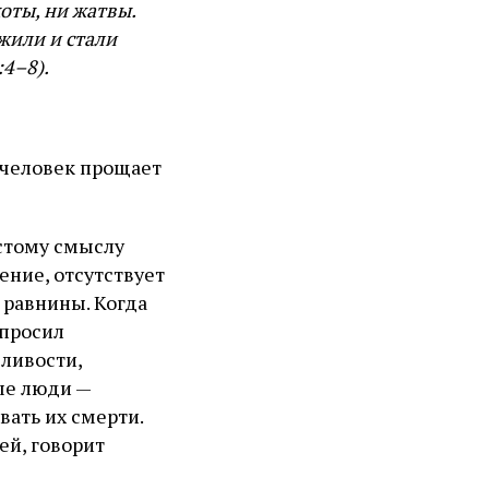
хоты, ни жатвы.
жили и стали
:4–8).
 человек прощает
остому смыслу
щение, отсутствует
 равнины. Когда
 просил
дливости,
ые люди —
вать их смерти.
ей, говорит