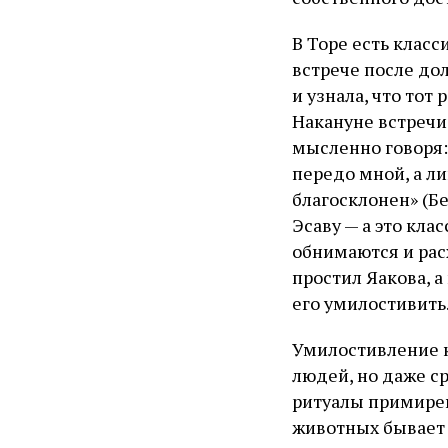
В Торе есть клас
встрече после дол
и узнала, что тот 
Накануне встречи
мысленно говоря:
передо мной, а ли
благосклонен» (Бе
Эсаву — а это кла
обнимаются и рас
простил Яакова, а
его умилостивить
Умилостивление к
людей, но даже с
ритуалы примирен
животных бывает 