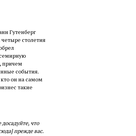
анн Гутенберг
а четыре столетия
зобрел
«Всемирную
, причем
енные события.
 кто он на самом
оизнес такие
 досадуйте, что
сюда] прежде вас.