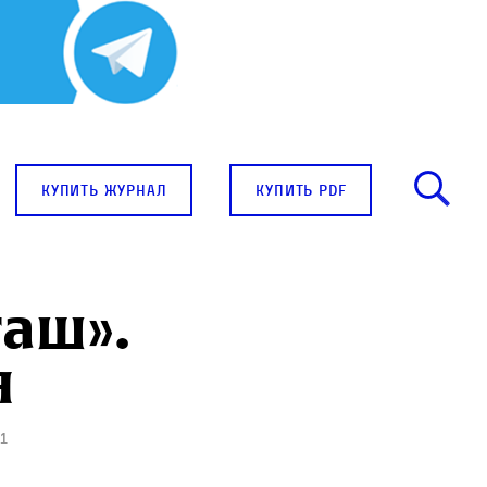
купить журнал
купить pdf
гаш».
я
1