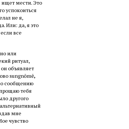
 ищет мести. Это
го успокоиться
лал не я,
. Или: да, я это
 если все
но или
кий ритуал,
 он объявляет
лово sungnōmē
,
 по сообщению
 прощаю тебя
ыло другого
 альтернативный
оздав мне
Мое чувство