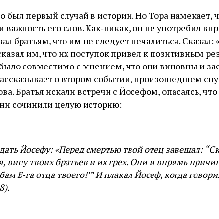
о был первый случай в истории. Но Тора намекает, ч
 важность его слов. Как‑никак, он не употребил вп
зал братьям, что им не следует печалиться. Сказал:
н сказал им, что их поступок привел к позитивным ре
 было совместимо с мнением, что они виновны и за
рассказывает о втором событии, произошедшем спус
ва. Братья искали встречи с Йосефом, опасаясь, что
Они сочинили целую историю:
дать Йосефу: «Перед смертью твой отец завещал: “С
я, вину твоих братьев и их грех. Они и впрямь причин
бам Б‑га отца твоего!’” И плакал Йосеф, когда говори
8).