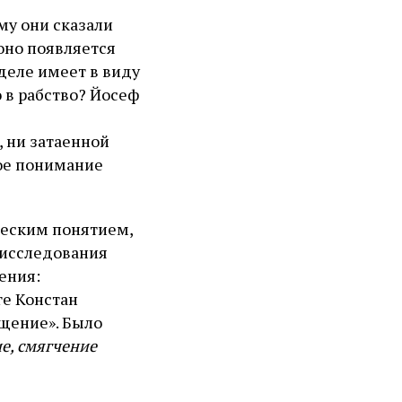
му они сказали
 оно появляется
 деле имеет в виду
 в рабство? Йосеф
, ни затаенной
вое понимание
ческим понятием,
 исследования
ения:
иге Констан
ощение». Было
е, смягчение