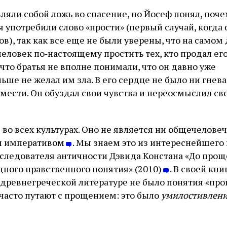
ляли собой ложь во спасение, но Йосеф понял, поче
я употребили слово «прости» (первый случай, когда
ов), так как все еще не были уверены, что на самом
еловек по‑настоящему простить тех, кто продал его
, что братья не вполне понимали, что он давно уже
льше не желал им зла. В его сердце не было ни гнева
мести. Он обуздал свои чувства и переосмыслил с
 во всех культурах. Оно не является ни общечелове
м императивом
. Мы знаем это из интереснейшего
следователя античности Дэвида Констана «До прощ
ного нравственного понятия» (2010)
. В своей кн
в древнегреческой литературе не было понятия «пр
 часто путают с прощением: это было
умилостивлени