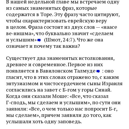
В нашей недельной главе мы встречаем одну
из самых знаменитых фраз, которые
содержатся в Торе. Эту фразу часто цитируют,
чтобы охарактеризовать еврейскую веру
в целом. Фраза состоит из двух слов — «наасе
ве‑нишма», что буквально значит «сделаем
и услышим»
(Шмот, 24:7). Что же она
означает и почему так важна?
Существует два знаменитых истолкования,
древнее и современное. Первое из них
появляется в Вавилонском Талмуде
: оно
гласит, что в этих словах отражено то, с каким
энтузиазмом и чистосердечием сыны Израиля
согласились на завет с Б‑гом у горы Синай.
Когда они сказали Моше: «Все, что сказал
Г‑сподь, мы сделаем и услышим», по сути они
заявили: «Все, о чем только нас попросит Б‑г,
мы сделаем», причем заявили до того, как
услышали хоть одну заповедь.