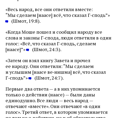
«Весь народ, все они ответили вместе:
“Мы сделаем [наасе] всё, что сказал Г‑сподь”»
(Шмот, 19:8).
«Когда Моше пошел и сообщил народу все
слова и законы Г‑спода, люди ответили в один
голос: «Всё, что сказал Г‑сподь, сделаем
[наасе]”»
(Шмот, 24:3).
«Затем он взял книгу Завета и прочел
ее народу. Они ответили: “Мы сделаем
и услышим [наасе ве‑нишма] всё, что сказал
Г‑сподь”»
(Шмот, 24:7).
Первые два ответа — а в них упоминается
только о действии (наасе) — были даны
единодушно. Все люди — весь народ —
отвечают «вместе». Они отвечают «в один
голос». Третий ответ, в котором упоминается
не только о действии, но и об обязательстве