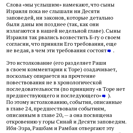
Слова «мы услышим» намекают, что сыны
Израиля пока не слышали ни Десяти
заповедей, ни законов, которые детально
были даны им позднее (так, как они
излагаются в нашей недельной главе). Сыны
Израиля так рвались возвестить Б‑гу о своем
согласии, что приняли Его требования, еще
не ведая, в чем эти требования состоят
.
Это истолкование (его разделяет Раши
в своем комментарии к Торе) озадачивает,
поскольку опирается на прочтение
повествования не в хронологической
последовательности (по принципу «в Торе нет
предшествующего и последующего»
).
По этому истолкованию, события, описанные
в главе 24, предшествовали событиям,
описанным в главе 20, — а она посвящена
откровению у горы Синай и Десяти заповедям.
Ибн‑Эзра, Рашбам и Рамбан отвергают эту