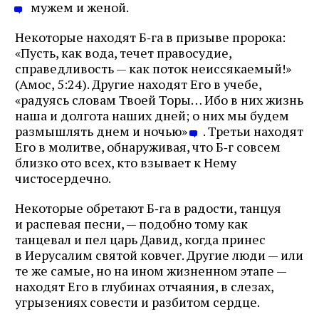
мужем и женой.
Некоторые находят Б‑га в призыве пророка:
«Пусть, как вода, течет правосудие,
справедливость — как поток неиссякаемый!»
(Амос, 5:24). Другие находят Его в учебе,
«радуясь словам Твоей Торы… Ибо в них жизнь
наша и долгота наших дней; о них мы будем
размышлять днем и ночью»
. Третьи находят
Его в молитве, обнаруживая, что Б‑г совсем
близко ото всех, кто взывает к Нему
чистосердечно.
Некоторые обретают Б‑га в радости, танцуя
и распевая песни, — подобно тому как
танцевал и пел царь Давид, когда принес
в Иерусалим святой ковчег. Другие люди — или
те же самые, но на ином жизненном этапе —
находят Его в глубинах отчаяния, в слезах,
угрызениях совести и разбитом сердце.