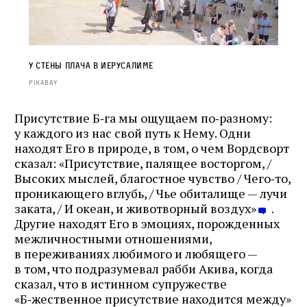
У Стены Плача в Иерусалиме
Pixabay
Присутствие Б‑га мы ощущаем по‑разному:
у каждого из нас свой путь к Нему. Одни
находят Его в природе, в том, о чем Вордсворт
сказал: «Присутствие, палящее восторгом, /
Высоких мыслей, благостное чувство / Чего‑то,
проникающего вглубь, / Чье обиталище — лучи
заката, / И океан, и животворный воздух»
.
Другие находят Его в эмоциях, порожденных
межличностными отношениями,
в переживаниях любимого и любящего —
в том, что подразумевал рабби Акива, когда
сказал, что в истинном супружестве
«Б‑жественное присутствие находится между»