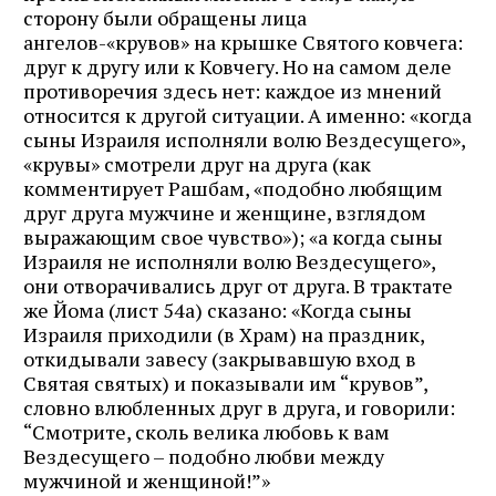
сторону были обращены лица
ангелов-«крувов» на крышке Святого ковчега:
друг к другу или к Ковчегу. Но на самом деле
противоречия здесь нет: каждое из мнений
относится к другой ситуации. А именно: «когда
сыны Израиля исполняли волю Вездесущего»,
«крувы» смотрели друг на друга (как
комментирует Рашбам, «подобно любящим
друг друга мужчине и женщине, взглядом
выражающим свое чувство»); «а когда сыны
Израиля не исполняли волю Вездесущего»,
они отворачивались друг от друга. В трактате
же Йома (лист 54а) сказано: «Когда сыны
Израиля приходили (в Храм) на праздник,
откидывали завесу (закрывавшую вход в
Святая святых) и показывали им “крувов”,
словно влюбленных друг в друга, и говорили:
“Смотрите, сколь велика любовь к вам
Вездесущего – подобно любви между
мужчиной и женщиной!”»