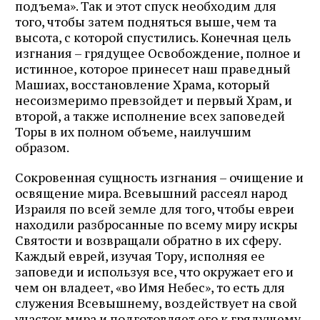
подъема». Так и этот спуск необходим для
того, чтобы затем подняться выше, чем та
высота, с которой спустились. Конечная цель
изгнания – грядущее Освобождение, полное и
истинное, которое принесет наш праведный
Машиах, восстановление Храма, который
несоизмеримо превзойдет и первый Храм, и
второй, а также исполнение всех заповедей
Торы в их полном объеме, наилучшим
образом.
Сокровенная сущность изгнания – очищение и
освящение мира. Всевышний рассеял народ
Израиля по всей земле для того, чтобы евреи
находили разбросанные по всему миру искры
Святости и возвращали обратно в их сферу.
Каждый еврей, изучая Тору, исполняя ее
заповеди и используя все, что окружает его и
чем он владеет, «во Имя Небес», то есть для
служения Всевышнему, воздействует на свой
участок мира и подготовляет его к грядущему