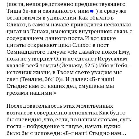
(поста, непосредственно предшествующего
Тиша бе-ав и связанного с ним
) и сразу же
остановимся в удивлении. Как обычно в
Слихот, в самом начале приводится несколько
цитат из Танаха, имеющих внутреннюю связь с
содержанием данного поста. И вот какие
цитаты открывают цикл Слихот в пост
Семнадцатого тамуза: «Не давайте покоя Ему,
пока не утвердит Он и не сделает Иерусалим
хвалой всей земли! (Йешаяу, 62:7.) Ибо у Тебя –
источник жизни, в Твоем свете увидим мы
свет (Теилим, 36:10)». И далее: «Б-г наш!
Стыдно нам от наших дел, смущены мы
грехами нашими!»
Последовательность этих молитвенных
возгласов совершенно непонятна. Как будто
бы очевидно, что, если, по нашим словам, суть
поста – побуждение к тшуве, начать нужно
было бы с исповеди: «Б-г наш! Стыдно нам…