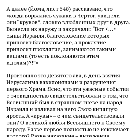
А далее (Йома, лист 54б) рассказано, что
«когда ворвались чужаки в Чертог, увидели
они “крувов”, словно влюбленных друг в друга.
Вынесли их наружу и закричали: “Вот <…>
сыны Израиля, благословение которых
приносит благословение, а проклятие
приносит проклятие, занимаются такими
вещами (то есть поклоняются этим
идолам)?!”»
Произошло это Девятого ава, в день взятия
Иерусалима вавилонянами и разрушения
первого Храма. Ясно, что эти ужасные события
с очевидностью свидетельствовали о том, что
Всевышний был в страшном гневе на народ
Израиля и изливал на него Свою кипящую
ярость. А «крувы» – о чем свидетельствовали
они? О великой любви Всевышнего к Своему
народу. Разве первое полностью не исключает
второго? Разве наказание – выражение