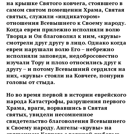
на крышке Святого ковчега, стоявшего в
самом святом помещении Храма, Святая
святых, служили «индикатором»
отношения Всевышнего к Своему народу.
Когда евреи прилежно исполняли волю
Творца и Он благоволил к ним, «крувы»
смотрели друг другу в лицо. Однако когда
евреи нарушали волю Его – небрежно
исполняли заповеди, недобросовестно
изучали Тору и плохо относились друг к
другу – и потому Всевышний сердился на
них, «крувы» стояли на Ковчеге, понурив
головы от стыда.
Но во время первой в истории еврейского
народа Катастрофы, разрушения первого
Храма, враги, ворвавшись в Святая
святых, увидели несомненное
свидетельство благоволения Всевышнего
к Своему народу. Ангелы-«крувы» на
священном Ковчеге с великой любовью