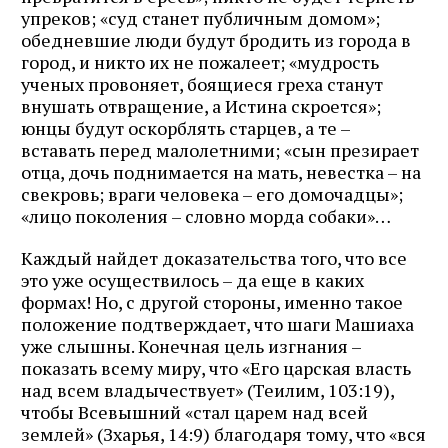
упреков; «суд станет публичным домом»;
обедневшие люди будут бродить из города в
город, и никто их не пожалеет; «мудрость
ученых провоняет, боящиеся греха станут
внушать отвращение, а Истина скроется»;
юнцы будут оскорблять старцев, а те –
вставать перед малолетними; «сын презирает
отца, дочь поднимается на мать, невестка – на
свекровь; враги человека – его домочадцы»;
«лицо поколения – словно морда собаки»…
Каждый найдет доказательства того, что все
это уже осуществилось – да еще в каких
формах! Но, с другой стороны, именно такое
положение подтверждает, что шаги Машиаха
уже слышны. Конечная цель изгнания –
показать всему миру, что «Его царская власть
над всем владычествует» (Теилим, 103:19),
чтобы Всевышний «стал царем над всей
землей» (Зхарья, 14:9) благодаря тому, что «вся