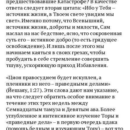
предшествовавшие Катастрофе? В качестве
ответа следует вторая цитата: «Ибо у Тебя –
источник жизни, в Твоем свете увидим мы
свет». Именно потому, что Всевышний,
источник жизни, доброты и милости, Сам
наслал на нас бедствие, ясно, что сокровенная
суть его – истинное добро (то есть грядущее
освобождение). И лишь после этого мы
начинаем каяться в своих грехах, чтобы
пробудить в себе стремление совершить
тшуву, ускоряющую приход Избавления.
«Цион правосудием будет искуплен, а
пленники из него – праведными делами»
(Йешаяу, 1:27). Эти слова дают нам указание,
на что следует обратить особое внимание в
течение этих трех недель между
Семнадцатым тамуза и Девятым ава. Более
углубленное и интенсивное изучение Торы и
«праведные дела» – в первую очередь цдака
(помощь бедным и изучающим Тору) – вот что