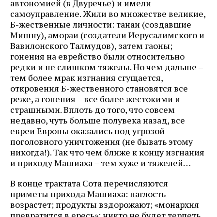
автономией (в Двуречье) и имели
самоуправление. Жили во множестве великие,
Б-жественные личности: танаи (создавшие
Мишну), амораи (создатели Иерусалимского и
Вавилонского Талмудов), затем гаоны;
гонения на еврейство были относительно
редки и не слишком тяжелы. Но чем дальше –
тем более мрак изгнания сгущается,
откровения Б-жественного становятся все
реже, а гонения – все более жестокими и
страшными. Вплоть до того, что совсем
недавно, чуть больше полувека назад, все
евреи Европы оказались под угрозой
поголовного уничтожения (не бывать этому
никогда!). Так что чем ближе к концу изгнания
и приходу Машиаха – тем хуже и тяжелей…
В конце трактата Сота перечисляются
приметы прихода Машиаха: наглость
возрастет; продукты вздорожают; «монархия
превратится в ересь»; никто не будет терпеть