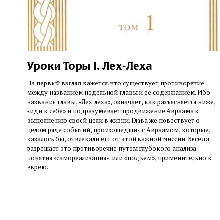
Уроки Торы I. Лех-Леха
На первый взгляд кажется, что существует противоречие
между названием недельной главы и ее содержанием. Ибо
название главы, «Лех‑леха», означает, как разъясняется ниже,
«иди к себе» и подразумевает продвижение Авраама к
выполнению своей цели в жизни. Глава же повествует о
целом ряде событий, произошедших с Авраамом, которые,
казалось бы, отвлекали его от этой важной миссии. Беседа
разрешает это противоречие путем глубокого анализа
понятия «самореализация», или «подъем», применительно к
еврею.