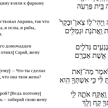
щину взяли к фараону
ה בֵּ֥ית פַּרְעֹֽה
 וַֽיְהִי־ל֤וֹ צֹֽאן־וּבָקָר֙
ствовал Аврама, так что
, и ослы, и рабы,
ת וַֽאֲתֹנֹ֖ת וּגְמַלִּֽים
ы.
ְגָעִ֥ים גְּדֹלִ֖ים
его домочадцев
 отнял] Сарай, жену
י אֵ֥שֶׁת אַבְרָֽם
ַיֹּ֕אמֶר מַה־זֹּ֖את
[ему]: — Что ты сделал
 что она твоя жена?
ָ לִּ֔י כִּ֥י אִשְׁתְּךָ֖ הִֽוא
ָֽאֶקַּ֥ח אֹתָ֛הּ לִ֖י
рой? [Ведь поэтому]
рь — забирай свою жену
ךָ֖ קַ֥ח וָלֵֽךְ