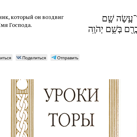
־עָ֥שָׂה שָׁ֖ם
ник, который он воздвиг
Имя Господа.
ְרָ֖ם בְּשֵׁ֥ם יְהֹוָֽה
иться
Поделиться
Отправить