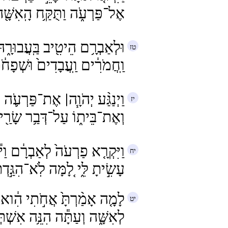
אֶל־פַּרְעֹ֑ה וַתֻּקַּ֥ח הָֽאִשָּׁ֖
וּלְאַבְרָ֥ם הֵיטִ֖יב בַּֽעֲבוּרָ֑הּ
וַֽחֲמֹרִ֔ים וַֽעֲבָדִים֙ וּשְׁפָחֹ֔
וַיְנַגַּ֨ע יְהֹוָ֧ה| אֶת־פַּרְעֹ֛ה נ
וְאֶת־בֵּית֑וֹ עַל־דְּבַ֥ר שָׂרַ֖
וַיִּקְרָ֤א פַרְעֹה֙ לְאַבְרָ֔ם ו
עָשִׂ֣יתָ לִּ֑י לָ֚מָּה לֹֽא־הִגַּ֣דְתּ
לָמָ֤ה אָמַ֨רְתָּ֙ אֲחֹ֣תִי הִ֔וא ו
לְאִשָּׁ֑ה וְעַתָּ֕ה הִנֵּ֥ה אִשְׁתְּ