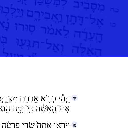
וַיְהִ֕י כְּב֥וֹא אַבְרָ֖ם מִצְרָ֑יְ
אֶת־הָ֣אִשָּׁ֔ה כִּֽי־יָפָ֥ה הִ֖ו
וַיִּרְא֤וּ אֹתָהּ֙ שָׂרֵ֣י פַרְעֹ֔ה ו