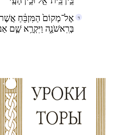
בֵּ֥ין בֵּֽית־אֵ֖ל וּבֵ֥ין הָעָֽי
אֶל־מְקוֹם֙ הַמִּזְבֵּ֔חַ אֲשֶׁר
בָּרִֽאשֹׁנָ֑ה וַיִּקְרָ֥א שָׁ֛ם אַב