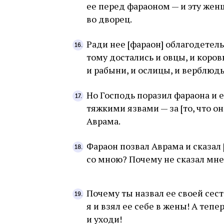
ее перед фараоном — и эту жен
во дворец.
Ради нее [фараон] облагодетель
тому достались и овцы, и коровы
и рабыни, и ослицы, и верблюд
Но Господь поразил фараона и 
тяжкими язвами — за [то, что он
Аврама.
Фараон позвал Аврама и сказал 
со мною? Почему не сказал мне,
Почему ты назвал ее своей сест
я и взял ее себе в жены! А тепе
и уходи!