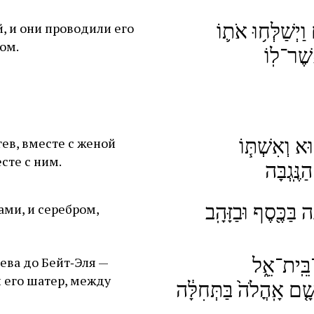
וַיְשַׁלְּח֥וּ אֹת֛וֹ
, и они проводили его
ом.
ֶׁר־לֽוֹ
ּא וְאִשְׁתּ֧וֹ
ев, вместе с женой
сте с ним.
נֶּֽגְבָּה
 בַּכֶּ֖סֶף וּבַזָּהָֽב
ами, и серебром,
ד־בֵּֽית־אֵ֑ל
ева до Бейт‑Эля —
л его шатер, между
ם אָֽהֳלֹה֙ בַּתְּחִלָּ֔ה