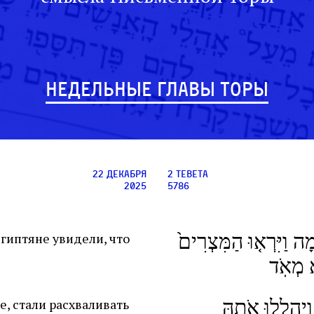
НЕДЕЛЬНЫЕ ГЛАВЫ ТОРЫ
22 декабря
2 тевета
2025
5786
מָה וַיִּרְא֤וּ הַמִּצְרִים֙
египтяне увидели, что
א מְאֹֽד
ַיְהַֽלֲל֥וּ אֹתָ֖הּ
, стали расхваливать