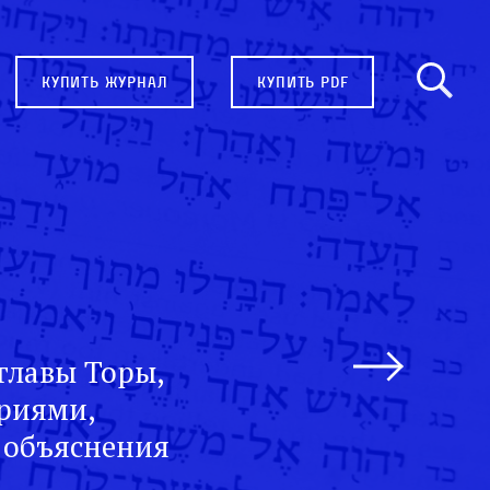
купить журнал
купить pdf
главы Торы,
ариями,
 объяснения