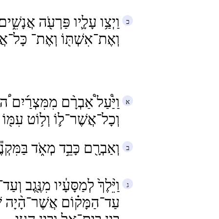
וַיְצַ֥ו עָלָ֛יו פַּרְעֹ֖ה אֲנָשִׁ֑ים 
וְאֶת־אִשְׁתּ֖וֹ וְאֶת־ כָּל־אֲש
וַיַּ֩עַל֩ אַבְרָ֨ם מִמִּצְרַ֜יִם ֠הו
וְכָל־אֲשֶׁר־ל֛וֹ וְל֥וֹט עִמּ֖וֹ הַ
וְאַבְרָ֖ם כָּבֵ֣ד מְאֹ֑ד בַּמִּקְנֶ֕ה
וַיֵּ֨לֶךְ֙ לְמַסָּעָ֔יו מִנֶּ֖גֶב וְעַ
עַד־הַמָּק֗וֹם אֲשֶׁר־הָ֨יָה שָׁ֤