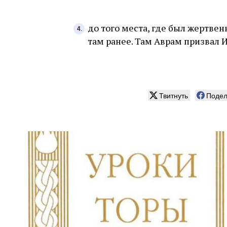
до того места, где был жертвен
там ранее. Там Аврам призвал 
Твитнуть
Подел