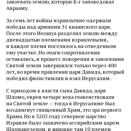
завоевать землю, которую Б‑г заповедовал
Аврааму.
За семь лет войны израильтяне одержали
победы над армиями 31 кнаанского царя.
После этого Иеошуа разделил землю между
двенадцатью племенами израилевыми,
и каждое племя поселилось на отведенном
ему участке. Но очаги сопротивления
оставались, и процесс покорения и завоевания
Святой земли завершился только через 400
лет, во время правления царя Давида, который
победил филистимлян и взял Иерусалим.
С приходом к власти сына Давида, царя
Шломо, евреи четыре века главенствовали
на Святой земле — тогда в Иерусалиме был
воздвигнут священный Храм, это эра первого
Храма. Но в 3205 году северное царство
Израиля было захвачено ассирийским царем
Шалманезером, и жившие там 10 племен