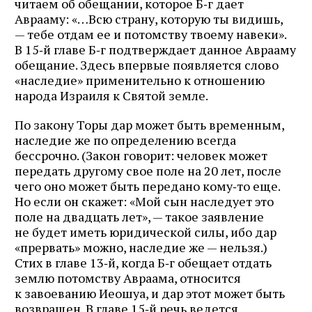
читаем об обещании, которое Б‑г дает
Аврааму: «…Всю страну, которую ты видишь,
— тебе отдам ее и потомству твоему навеки».
В 15‑й главе Б‑г подтверждает данное Аврааму
обещание. Здесь впервые появляется слово
«наследие» применительно к отношению
народа Израиля к Святой земле.
По закону Торы дар может быть временным,
наследие же по определению всегда
бессрочно. (Закон говорит: человек может
передать другому свое поле на 20 лет, после
чего оно может быть передано кому‑то еще.
Но если он скажет: «Мой сын наследует это
поле на двадцать лет», — такое заявление
не будет иметь юридической силы, ибо дар
«прервать» можно, наследие же — нельзя.)
Стих в главе 13‑й, когда Б‑г обещает отдать
землю потомству Авраама, относится
к завоеванию Иеошуа, и дар этот может быть
возвращен. В главе 15‑й речь ведется