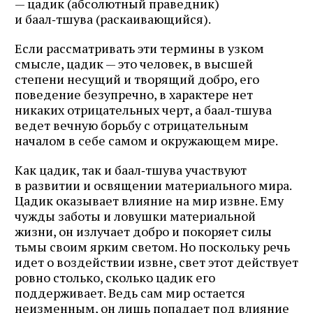
— цадик (абсолютный праведник)
и баал‑тшува (раскаивающийся).
Если рассматривать эти термины в узком
смысле, цадик — это человек, в высшей
степени несущий и творящий добро, его
поведение безупречно, в характере нет
никаких отрицательных черт, а баал‑тшува
ведет вечную борьбу с отрицательным
началом в себе самом и окружающем мире.
Как цадик, так и баал‑тшува участвуют
в развитии и освящении материального мира.
Цадик оказывает влияние на мир извне. Ему
чужды заботы и ловушки материальной
жизни, он излучает добро и покоряет силы
тьмы своим ярким светом. Но поскольку речь
идет о воздействии извне, свет этот действует
ровно столько, сколько цадик его
поддерживает. Ведь сам мир остается
неизменным, он лишь попадает под влияние