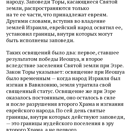
народу. Заповеди Торы, касающиеся Святой
земли, распространяются только
на те ее части, что принадлежат евреям.
Другими словами, вступив во владение
землей Израиля, еврейский народ освятил ее,
установил границы, внутри которых могут
быть исполнены заповеди.
Таких освящений было два: первое, ставшее
результатом победы Иеошуа, и второе
вследствие заселения Святой земли при Эзре.
Закон Торы указывает: освящение при Иеошуа
было временным — когда народ Израиля был
изгнан в Вавилонию, земля утратила свой
священный статус. Освящение же при Эзре
оказалось постоянным, оно осталось в силе
и после разрушения второго Храма и изгнания
еврейского народа. По сей день святые
границы, внутри которых действуют заповеди,
— это границы иудейского поселения в эру
второго Храма, а не первого.