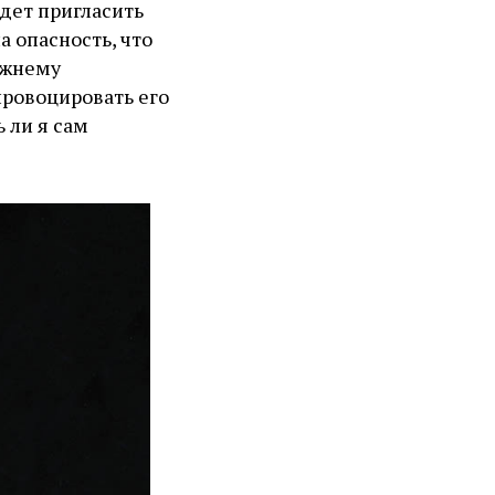
удет пригласить
а опасность, что
ижнему
провоцировать его
 ли я сам