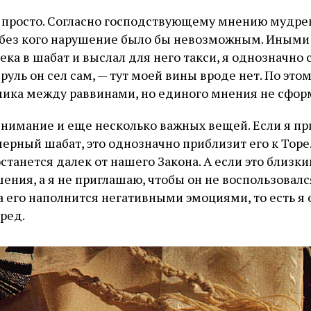
к просто. Согласно господствующему мнению мудре
, без кого нарушение было бы невозможным. Иными
ека в шабат и выслал для него такси, я однозначно 
а руль он сел сам, — тут моей вины вроде нет. По это
ика между раввинами, но единого мнения не сфор
внимание и еще несколько важных вещей. Если я п
ерный шабат, это однозначно приблизит его к Торе.
станется далек от нашего Закона. А если это близк
ения, а я не приглашаю, чтобы он не воспользовалс
а его наполнится негативными эмоциями, то есть я
ред.