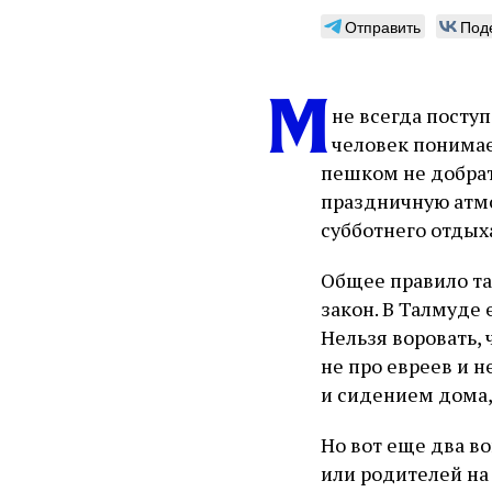
Отправить
Под
М
не всегда посту
человек понимает
пешком не добрать
праздничную атмо
субботнего отдых
Общее правило та
закон. В Талмуде
Нельзя воровать,
не про евреев и н
и сидением дома,
Но вот еще два во
или родителей на