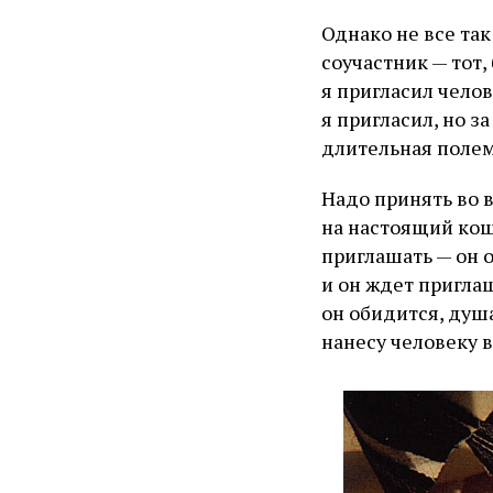
Однако не все та
соучастник — тот
я пригласил челов
я пригласил, но з
длительная полем
Надо принять во 
на настоящий кош
приглашать — он о
и он ждет приглаш
он обидится, душ
нанесу человеку в