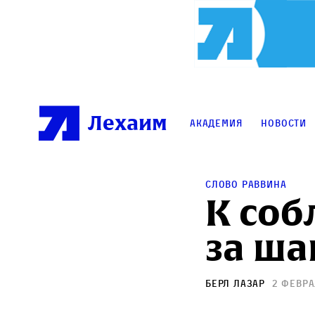
Лехаим
Академия
Новости
Слово раввина
К соб
за ша
Берл Лазар
2 февра