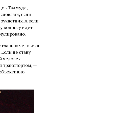
цов Талмуда,
 словами, если
соучастник. А если
му вопросу идет
мулировано.
риглашаю человека
 Если не стану
ий человек
я транспортом, —
 объективно