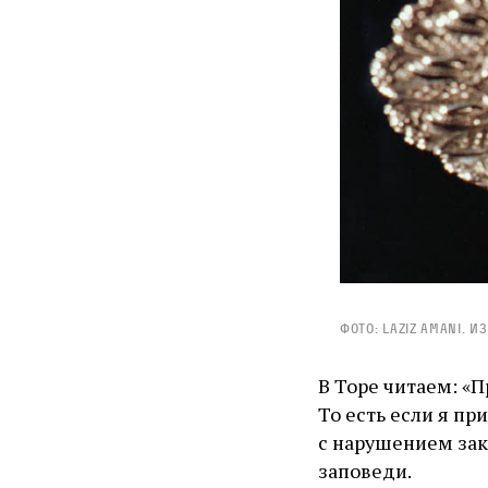
Фото: Laziz Amani. И
В Торе читаем: «П
То есть если я пр
с нарушением зак
заповеди.