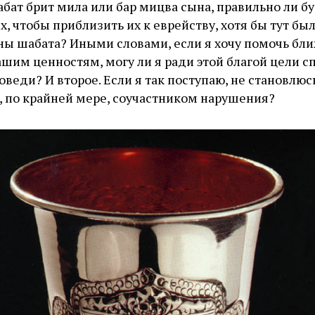
абат брит мила или бар мицва сына, правильно ли б
, чтобы приблизить их к еврейству, хотя бы тут был
ны шабата? Иными словами, если я хочу помочь бл
ашим ценностям, могу ли я ради этой благой цели с
веди? И второе. Если я так поступаю, не становлюсь
 по крайней мере, соучастником нарушения?