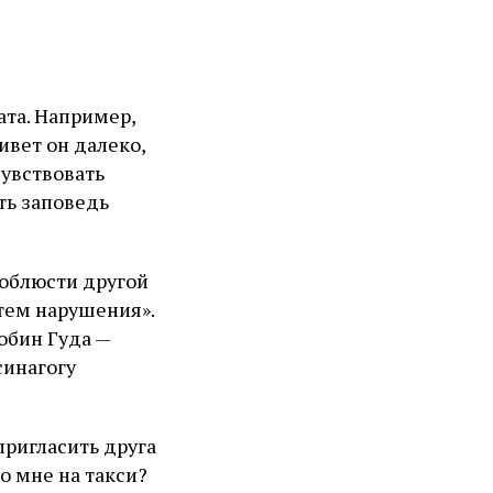
ата. Например,
ивет он далеко,
чувствовать
ть заповедь
соблюсти другой
тем нарушения».
обин Гуда —
синагогу
пригласить друга
о мне на такси?