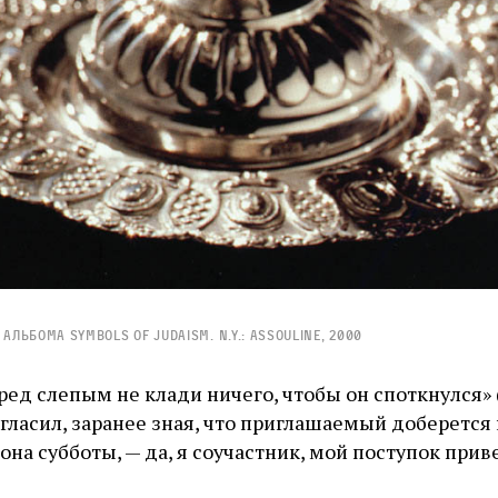
з альбома Symbols of Judaism. N.Y.: Assouline, 2000
ред слепым не клади ничего, чтобы он споткнулся» (
игласил, заранее зная, что приглашаемый доберется
она субботы, — да, я соучастник, мой поступок при