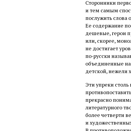
Сторонники перво
и тем самым спос
послужить слова о
Ее содержание п
дешевые, герои п
или, скорее, моно
не достигает уро
по‑русски называ
объединенные на
детской, нежели 
Эти упреки столь 
противопоставит
прекрасно понима
литературного тв
более четверти в
и художественных
В противоположно