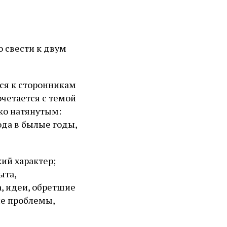
 свести к двум
ься к сторонникам
очетается с темой
ко натянутым:
ода в былые годы,
ий характер;
ыта,
, идеи, обретшие
ие проблемы,