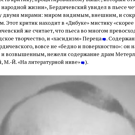
 народной жизни», Бердичевский увидел в пьесе ч
 двумя мирами: миром видимым, внешним, и сокр
. Этот критик находит в «Дибуке» мистику «скорее
чевский же считает, что пьеса во многом превосход
дское творчество, и «хасидизм» Переца
. Содержан
рдичевского, вовсе не «бедно и поверхностно»: он н
м и возвышенным, нежели содержание драм Метер
, М.‑Й. «На литературной ниве»
).