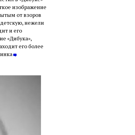
еткое изображение
ытым от взоров
 детскую, нежели
ит и его
ие «Дибука»,
аходит его более
линка