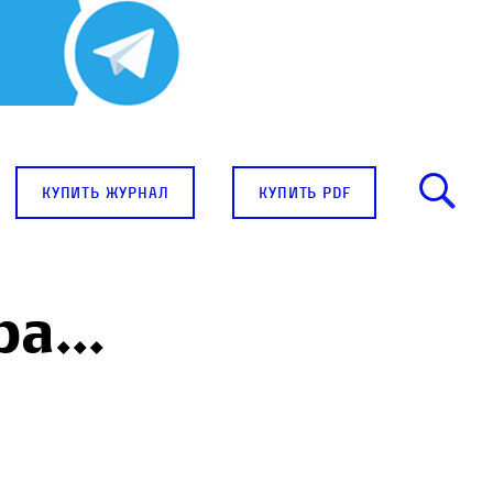
купить журнал
купить pdf
ира…