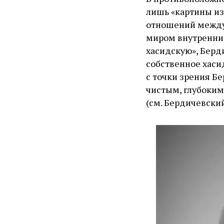
лишь «картины из
отношений между
миром внутренним
хасидскую», Берди
собственное хаси
с точки зрения Бе
чистым, глубоки
(см. Бердичевский