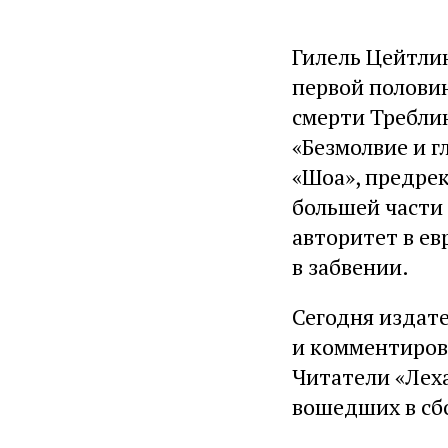
Гилель Цейтли
первой половин
смерти Треблин
«Безмолвие и г
«Шоа», предре
большей части
авторитет в ев
в забвении.
Сегодня издат
и комментирова
Читатели «Лех
вошедших в сб