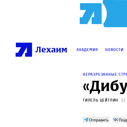
Лехаим
Академия
Новости
Неразрезанные ст
«Дибу
Гилель Цейтлин
12
Отправить
Под