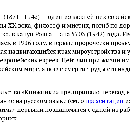
н (1871–1942) — один из важнейших еврейс
ы XX века, философ и мистик, погиб по дор
ка, в канун Рош а‑Шана 5703 (1942) года. Им
лас», в 1936 году, впервые пророчески прозв
кая надвигающийся крах мироустройства и
 европейских евреев. Цейтлин при жизни и
рейском мире, а после смерти труды его над
ельство «Книжники» предприняло перевод е
ние на русском языке (см. о
презентации
и
аима» первыми познакомятся с одной из раб
орник.