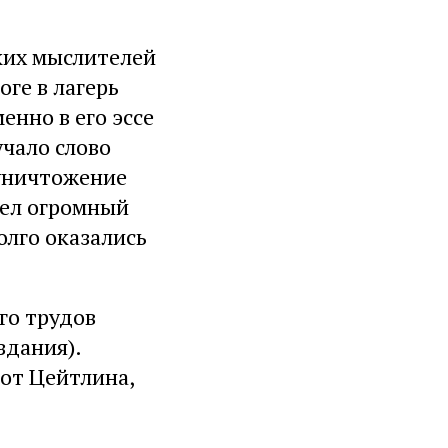
ких мыслителей
оге в лагерь
енно в его эссе
учало слово
 уничтожение
мел огромный
олго оказались
го трудов
здания).
от Цейтлина,