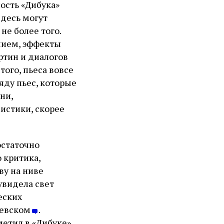
ость «Дибука»
десь могут
не более того.
шием, эффекты
ртин и диалогов
того, пьеса вовсе
яду пьес, которые
ни,
истики, скорее
остаточно
 критика,
ву на ниве
увидела свет
еских
чевском
.
етил в «Дибуке»