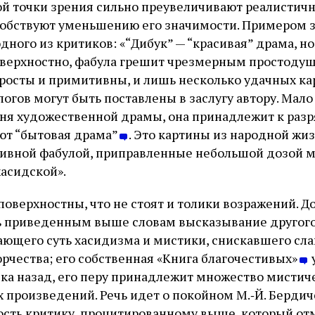
й точки зрения сильно преувеличивают реалистичн
обствуют уменьшению его значимости. Примером з
дного из критиков: «“Дибук” — “красивая” драма, но 
оверхностно, фабула грешит чрезмерным простоду
росты и примитивны, и лишь несколько удачных ка
логов могут быть поставлены в заслугу автору. Мало 
вня художественной драмы, она принадлежит к разр
ют “бытовая драма”
. Это картины из народной жиз
ивной фабулой, приправленные небольшой дозой м
хасидской».
поверхностны, что не стоят и толики возражений. Д
ь приведенным выше словам высказывание другого
ющего суть хасидизма и мистики, снискавшего сла
орчества; его собственная «Книга благочестивых»
ека назад, его перу принадлежит множество мистич
 произведений. Речь идет о покойном М.‑Й. Берди
сть критику, процитированному выше, который отм