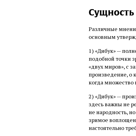
Сущность
Различные мнения
основным утверж
1) «Дибук» — пол
подобной точки з
«двух миров», с 
произведение, о 
когда множество 
2) «Дибук» — про
здесь важны не р
не народность, н
зримое воплощен
настоятельно тр