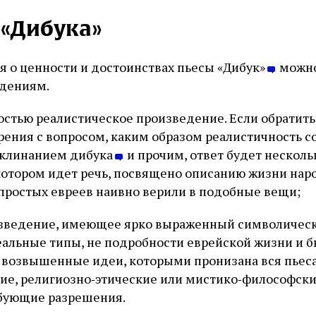
 «Дибука»
 о ценности и достоинствах пьесы «Дибук»
можно
дениям.
ностью реалистическое произведение. Если обратит
рения с вопросом, каким образом реалистичность с
заклинанием дибука
и прочим, ответ будет несколь
котором идет речь, посвящено описанию жизни нар
простых евреев наивно верили в подобные вещи;
изведение, имеющее ярко выраженный символическ
еальные типы, не подробности еврейской жизни и б
о возвышенные идеи, которыми пронизана вся пьеса
ие, религиозно‑этические или мистико‑философск
ебующие разрешения.