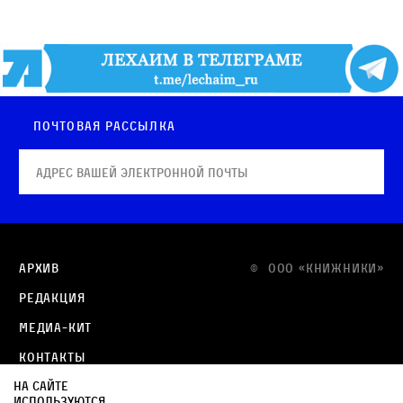
Почтовая рассылка
Архив
© OOO «КНИЖНИКИ»
Редакция
Медиа-кит
Контакты
На сайте
Политика в отношении обработки персональных
используются
данных