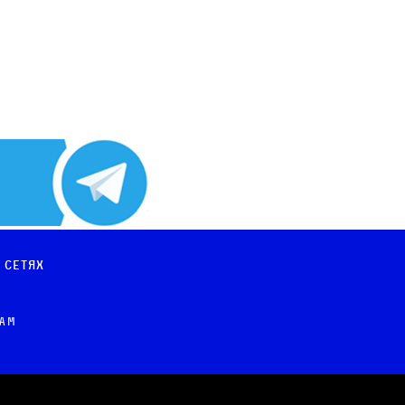
 сетях
рам