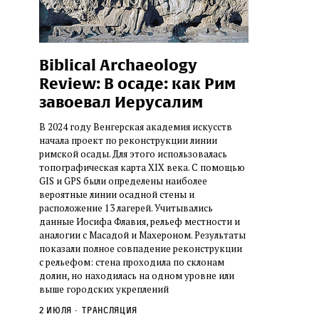
Biblical Archaeology
Review: В осаде: как Рим
завоевал Иерусалим
В 2024 году Венгерская академия искусств
начала проект по реконструкции линии
римской осады. Для этого использовалась
топографическая карта XIX века. С помощью
GIS и GPS были определены наиболее
вероятные линии осадной стены и
расположение 13 лагерей. Учитывались
данные Иосифа Флавия, рельеф местности и
аналогии с Масадой и Махероном. Результаты
показали полное совпадение реконструкции
с рельефом: стена проходила по склонам
долин, но находилась на одном уровне или
выше городских укреплений
2 июля
трансляция