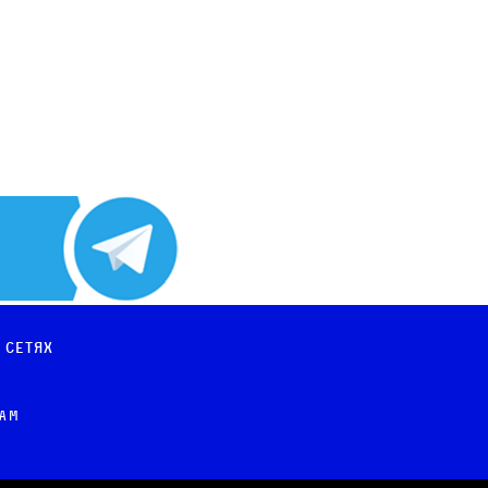
 сетях
рам