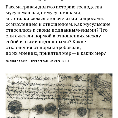
Подпишитесь на рассылку журнала ЛЕХАИМ и получайте
Рассматривая долгую историю господства
самые интересные публикации с сайта по электронной
мусульман над немусульманами,
почте
мы сталкиваемся с ключевыми вопросами:
осмыслением и отношением. Как мусульмане
относились к своим подданным‑зимми? Что
они считали нормой в отношениях между
собой и этими подданными? Какие
Подписаться
отклонения от нормы требовали,
по их мнению, принятия мер — и каких мер?
28 января 2020
Неразрезанные страницы