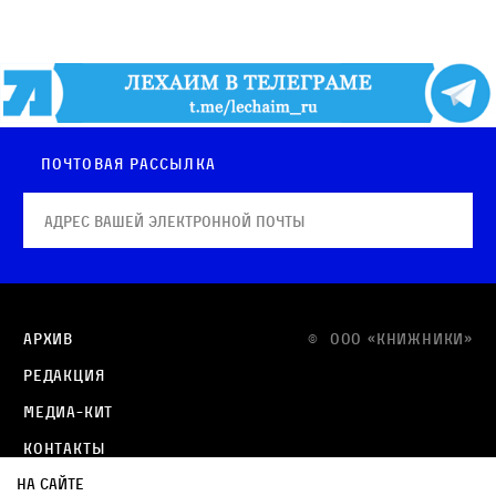
Почтовая рассылка
Архив
© OOO «КНИЖНИКИ»
Редакция
Медиа-кит
Контакты
На сайте
Политика в отношении обработки персональных