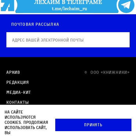
Почтовая рассылка
Архив
© OOO «КНИЖНИКИ»
Редакция
Медиа-кит
Контакты
На сайте
Политика в отношении обработки персональных
используются
данных
cookies. Продолжая
Принять
использовать сайт,
Политика обработки файлов cookie
вы