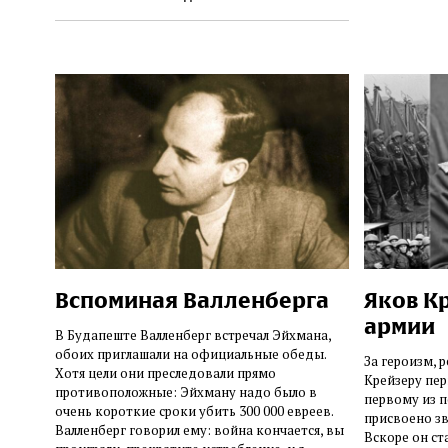
Вспоминая Валленберга
Яков К
армии
В Будапеште Валленберг встречал Эйхмана,
обоих приглашали на официальные обеды.
За героизм, 
Хотя цели они преследовали прямо
Крейзеру пе
противоположные: Эйхману надо было в
первому из 
очень короткие сроки убить 300 000 евреев.
присвоено зв
Валленберг говорил ему: война кончается, вы
Вскоре он ст