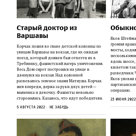
Старый доктор из
Обыкно
Варшавы
Яков Штейман
громил враже
Корчак пошел во главе детской колонны по
мосты, ходил
улицам Варшавы на вокзал, где их ожидал
несколькими 
поезд, который должен был отвезти их в
вдоль шоссе,
Треблинку, фашистский лагерь уничтожения.
кюветом так
Весь Дом сирот построился на улице и
разведчики.
двинулся на вокзал. Над колонной
Яков уловил 
развевалось зеленое знамя Матиуша. Корчак
партизанских
шел впереди, держа за руки двух детей —
операцию.
мальчика и девочку. Фашисты невольно
сторонились. Казалось, что идут победители.
23 июня 202
5 августа 2022
Не забудь