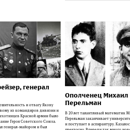
рейзер, генерал
Ополченец Михаил
Перельман
решительность и отвагу Якову
рвому из командиров дивизии и
В 20 лет талантливый математик М
пехотинцев Красной армии было
Перельман заканчивает университ
ание Героя Советского Союза.
и поступает в аспирантуру. Казалос
ал генерал-майором и был
прекрасно. Впереди так много нов