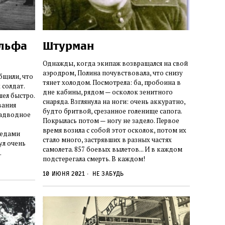
ульфа
Штурман
Однажды, когда экипаж возвращался на свой
аэродром, Полина почувствовала, что снизу
бщили, что
тянет холодом. Посмотрела: ба, пробоина в
 солдат.
дне кабины, рядом — осколок зенитного
шел быстро.
снаряда. Взглянула на ноги: очень аккуратно,
вания
будто бритвой, срезанное голенище сапога.
надводное
Покрылась потом — ногу не задело. Первое
время возила с собой этот осколок, потом их
педами
стало много, застрявших в разных частях
ул очень
самолета. 857 боевых вылетов... И в каждом
.
подстерегала смерть. В каждом!
10 июня 2021
Не забудь