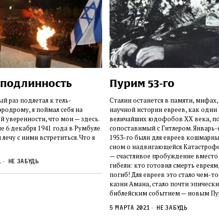
 подлинность
Пурим 53-го
ый раз подлетал к тель-
Сталин останется в памяти, мифах, 
родрому, я поймал себя на
научной истории евреев, как один 
 уверенности, что мои — здесь.
величайших юдофобов XX века, п
е 6 декабря 1941 года в Румбуле
сопоставимый с Гитлером. Январь
я лечу с ними встретиться. Что я
1953-го были для евреев кошмарны
сном о надвигающейся Катастрофе
— счастливое пробуждение вместо
1
Не забудь
гибели: кто готовил смерть евреям
погиб! Для евреев это стало чем-т
казни Амана, стало почти эпически
библейским событием — новым П
5 марта 2021
Не забудь