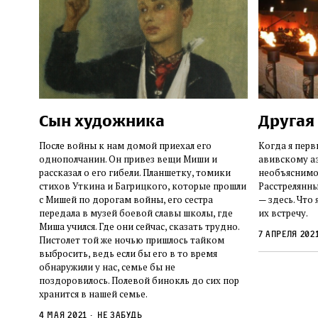
Сын художника
Другая
После войны к нам домой приехал его
Когда я перв
однополчанин. Он привез вещи Миши и
авивскому аэ
рассказал о его гибели. Планшетку, томики
необъяснимой
стихов Уткина и Багрицкого, которые прошли
Расстрелянны
с Мишей по дорогам войны, его сестра
— здесь. Что 
передала в музей боевой славы школы, где
их встречу.
Миша учился. Где они сейчас, сказать трудно.
7 апреля 202
Пистолет той же ночью пришлось тайком
выбросить, ведь если бы его в то время
обнаружили у нас, семье бы не
поздоровилось. Полевой бинокль до сих пор
хранится в нашей семье.
4 мая 2021
Не забудь