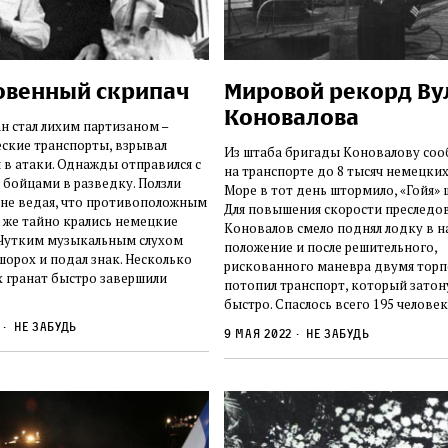
венный скрипач
Мировой рекорд В
Коновалова
 стал лихим партизаном –
ские транспорты, взрывал
Из штаба бригады Коновалову соо
 в атаки. Однажды отправился с
на транспорте до 8 тысяч немецких
бойцами в разведку. Ползли
Море в тот день штормило, «Гойя» 
 не ведая, что противоположным
Для повышения скорости преследо
 же тайно крались немецкие
Коновалов смело поднял лодку в 
 Чутким музыкальным слухом
положение и после решительного,
шорох и подал знак. Несколько
рискованного маневра двумя тор
 гранат быстро завершили
потопил транспорт, который затон
быстро. Спаслось всего 195 человек
2
Не забудь
9 мая 2022
Не забудь