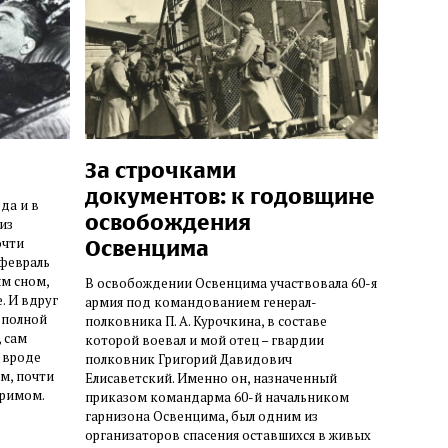
За строчками
документов: к годовщине
да и в
освобождения
из
очти
Освенцима
-февраль
м сном,
В освобождении Освенцима участвовала 60-я
. И вдруг
армия под командованием генерал-
 полной
полковника П. А. Курочкина, в составе
, сам
которой воевал и мой отец – гвардии
о вроде
полковник Григорий Давидович
м, почти
Елисаветский. Именно он, назначенный
уримом.
приказом командарма 60-й начальником
гарнизона Освенцима, был одним из
организаторов спасения оставшихся в живых