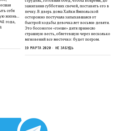
струдель, готовили обед, чтобы вовремя, до
несшая
зажигания субботних свечей, поставить его в
ыть себя
печку. В дверь дома Хайки Ямпольской
ую жизнь...
осторожно постучала запыхавшаяся от
41 года,
быстрой ходьбы девочка лет восьми-девяти.
й
Это босоногое «гоеше» дитя принесло
страшную весть, облетевшую через несколько
мгновений все местечко: будет погром.
19 марта 2020
Не забудь