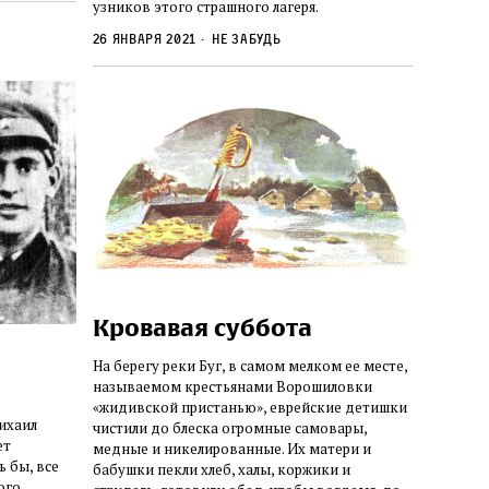
узников этого страшного лагеря.
26 января 2021
Не забудь
Кровавая суббота
На берегу реки Буг, в самом мелком ее месте,
называемом крестьянами Ворошиловки
«жидивской пристанью», еврейские детишки
ихаил
чистили до блеска огромные самовары,
ет
медные и никелированные. Их матери и
ь бы, все
бабушки пекли хлеб, халы, коржики и
ого,