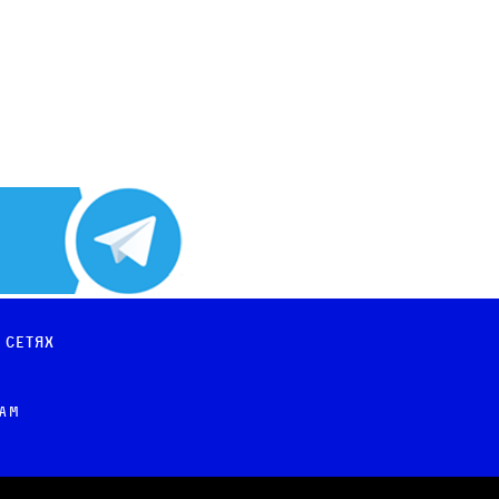
 сетях
рам