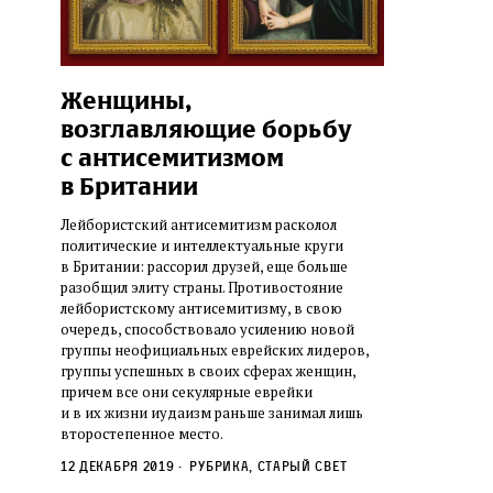
Женщины,
возглавляющие борьбу
с антисемитизмом
в Британии
Лейбористский антисемитизм расколол
политические и интеллектуальные круги
в Британии: рассорил друзей, еще больше
разобщил элиту страны. Противостояние
лейбористскому антисемитизму, в свою
очередь, способствовало усилению новой
группы неофициальных еврейских лидеров,
группы успешных в своих сферах женщин,
причем все они секулярные еврейки
и в их жизни иудаизм раньше занимал лишь
второстепенное место.
12 декабря 2019
Рубрика, старый свет