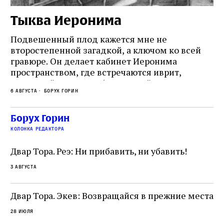
Тыква Иеронима
Н
Подвешенный плод кажется мне не
Ес
второстепенной загадкой, а ключом ко всей
Де
гравюре. Он делает кабинет Иеронима
ма
т
пространством, где встречаются иврит,
Лу
греческий и латынь; буквальный смысл и
чт
6 августа
Борух Горин
6 а
церковная традиция; филологическая
св
точность и понятность; переводчик,
ка
убеждённый в необходимости исправления, и
На
Борух Горин
ти:
читатель, воспринимающий исправление как
вп
е
колонка редактора
разрушение священного текста. Перед нами
од
и
не просто покровитель переводчиков,
Двар Тора. Реэ: Ни прибавить, ни убавить!
окружённый книгами. Перед нами человек,
3 августа
одно решение которого вызвало возмущение
целой общины и стало частью многовекового
спора о том, кому принадлежит последнее
Двар Тора. Экев: Возвращайся в прежние места
слово в переводе Библии
28 июля