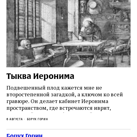
Тыква Иеронима
Н
Подвешенный плод кажется мне не
Ес
второстепенной загадкой, а ключом ко всей
Де
гравюре. Он делает кабинет Иеронима
ма
т
пространством, где встречаются иврит,
Лу
греческий и латынь; буквальный смысл и
чт
6 августа
Борух Горин
6 а
церковная традиция; филологическая
св
точность и понятность; переводчик,
ка
убеждённый в необходимости исправления, и
На
Борух Горин
ти: