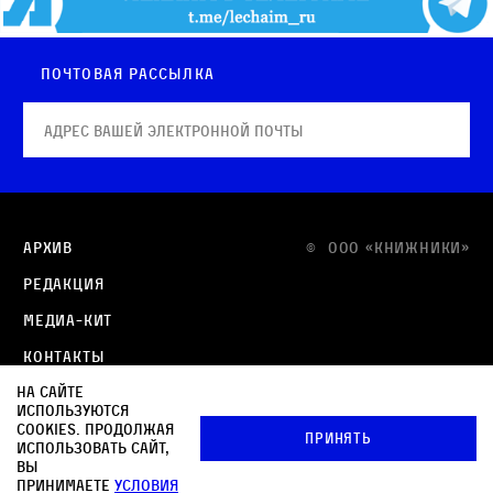
Почтовая рассылка
Архив
© OOO «КНИЖНИКИ»
Редакция
Медиа-кит
Контакты
На сайте
Политика в отношении обработки персональных
используются
данных
cookies. Продолжая
Принять
использовать сайт,
Политика обработки файлов cookie
вы
принимаете
условия