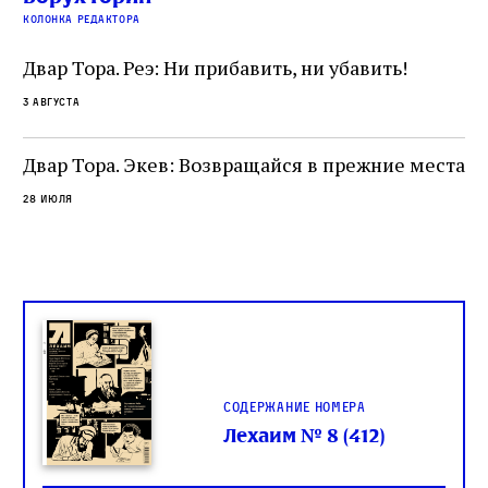
читатель, воспринимающий исправление как
вп
е
колонка редактора
разрушение священного текста. Перед нами
од
и
не просто покровитель переводчиков,
Двар Тора. Реэ: Ни прибавить, ни убавить!
окружённый книгами. Перед нами человек,
3 августа
одно решение которого вызвало возмущение
целой общины и стало частью многовекового
спора о том, кому принадлежит последнее
Двар Тора. Экев: Возвращайся в прежние места
слово в переводе Библии
28 июля
Содержание номера
Лехаим № 8 (412)