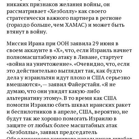
никаких признаков желания войны, он
рассматривает «Хезболлу» как своего
стратегически важного партнера в регионе
(гораздо больше, чем ХАМАС) и может быть
втянут в войну.
Миссия Ирана при ООН заявила 29 июня в
своем аккаунте в «Х», что, если Израиль начнет
полномасштабную атаку в Ливане, стартует
«война на уничтожение». «Очевидно, что, если
это действительно выглядит так, как будто
дела у израильтян идут плохо и США серьезно
вмешаются», — заявил Файерстайн. «Я не
думаю, что они увидят какую-либо
альтернативу этому». В то время как США
помогли Израилю сбить шквал иранских ракет
и беспилотников в апреле, США, вероятно, не
будут так же хорошо помогать Израилю в
защите от любых более масштабных атак
«Хезболлы», заявил председатель
Объединенного комитета начальников штабов