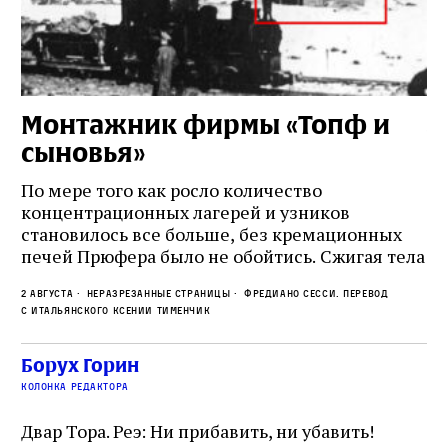
Монтажник фирмы «Топф и
Л
сыновья»
с
о
По мере того как росло количество
концентрационных лагерей и узников
Ст
становилось все больше, без кремационных
на
печей Прюфера было не обойтись. Cжигая тела
ис
прямо в лагере, нацисты не только оставались
во
2 августа
Неразрезанные страницы
Фредиано Сесси. Перевод
верны своему архаичному культу смерти, но и
ху
с итальянского Ксении Тименчик
скрывали от населения соседних городов,
2 а
пе
сколько узников погибало каждый день в этих
с а
по
Борух Горин
жутких местах
ко
колонка редактора
фа
Двар Тора. Реэ: Ни прибавить, ни убавить!