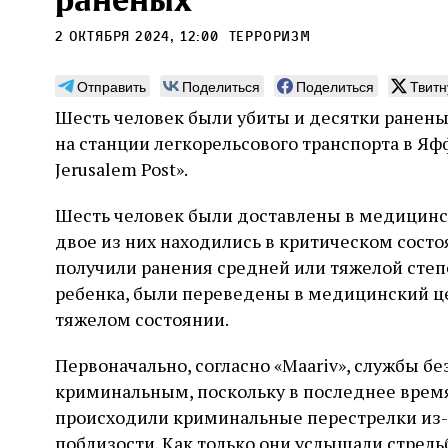
раненых
2 октября 2024, 12:00
терроризм
Отправить
Поделиться
Поделиться
Твитн
Шесть человек были убиты и десятки ранены
Погромы 1929 года:
Мо
на станции легкорельсового транспорта в Яф
неделя, изменившая
и с
Jerusalem Post».
судьбу еврейского ишува
По ме
Шесть человек были доставлены в медицинск
конце
Примерно за полторы недели до начала
стано
двое из них находились в критическом состо
погромов Ребе совершал поездку по святым
печей
местам Эрец‑Исраэль. Он посетил, в
получили ранения средней или тяжелой степ
тела п
частности, Пещеру праотцев и Западную
остав
ребенка, были переведены в медицинский це
стену. Он, несомненно, почувствовал
2 авг
смерти
необычайное напряжение и сознательно
Фреди
тяжелом состоянии.
5 августа
Проверено временем
Александр
город
Ксени
отказался приходить к Стене в Тиша бе‑Ав,
Ицкович
день 
чтобы не собирать вокруг себя большое
Первоначально, согласно «Maariv», службы б
количество хасидов и жителей города и тем
криминальным, поскольку в последнее время
самым не усиливать напряжённость
происходили криминальные перестрелки из-
поблизости. Как только они услышали стрель