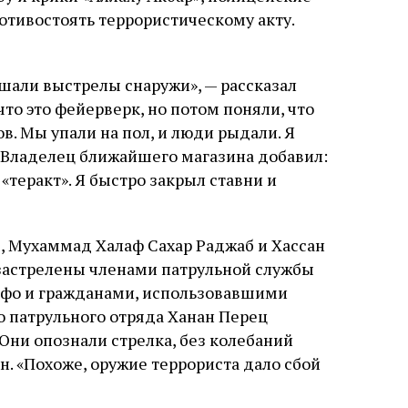
отивостоять террористическому акту.
шали выстрелы снаружи», — рассказал
то это фейерверк, но потом поняли, что
ов. Мы упали на пол, и люди рыдали. Я
». Владелец ближайшего магазина добавил:
«теракт». Я быстро закрыл ставни и
, Мухаммад Халаф Сахар Раджаб и Хассан
застрелены членами патрульной службы
ффо и гражданами, использовавшими
о патрульного отряда Ханан Перец
Они опознали стрелка, без колебаний
он. «Похоже, оружие террориста дало сбой