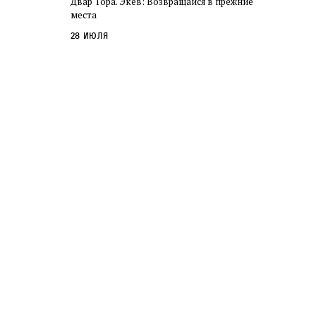
Двар Тора. Экев: Возвращайся в прежние
слово в переводе Библии
места
28 июля