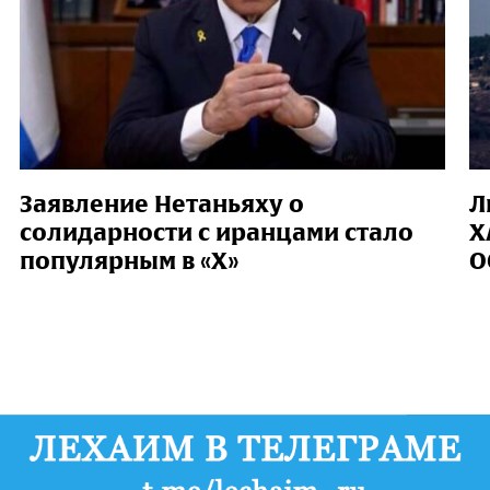
Заявление Нетаньяху о
Л
солидарности с иранцами стало
Х
популярным в «X»
О