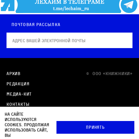
Почтовая рассылка
Архив
© OOO «КНИЖНИКИ»
Редакция
Медиа-кит
Контакты
На сайте
Политика в отношении обработки персональных
используются
данных
cookies. Продолжая
Принять
использовать сайт,
Политика обработки файлов cookie
вы