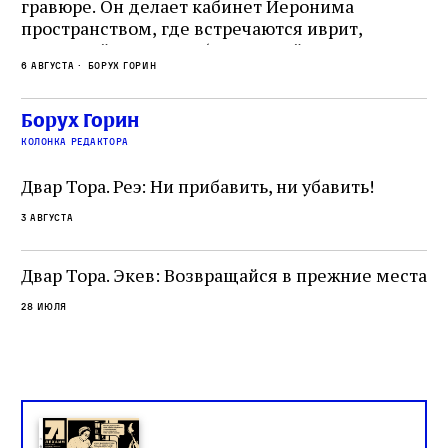
гравюре. Он делает кабинет Иеронима
ма
т
пространством, где встречаются иврит,
Лу
греческий и латынь; буквальный смысл и
чт
6 августа
Борух Горин
6 а
церковная традиция; филологическая
св
точность и понятность; переводчик,
ка
убеждённый в необходимости исправления, и
На
Борух Горин
ти:
читатель, воспринимающий исправление как
вп
е
колонка редактора
разрушение священного текста. Перед нами
од
и
не просто покровитель переводчиков,
Двар Тора. Реэ: Ни прибавить, ни убавить!
окружённый книгами. Перед нами человек,
3 августа
одно решение которого вызвало возмущение
целой общины и стало частью многовекового
спора о том, кому принадлежит последнее
Двар Тора. Экев: Возвращайся в прежние места
слово в переводе Библии
28 июля