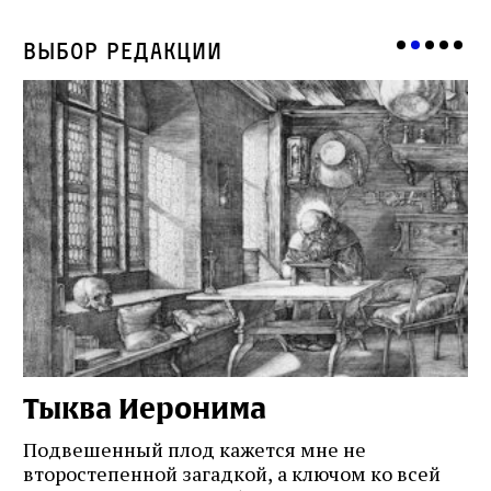
Выбор редакции
Тыква Иеронима
Н
Подвешенный плод кажется мне не
Ес
второстепенной загадкой, а ключом ко всей
Де