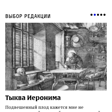
Выбор редакции
Тыква Иеронима
Н
Подвешенный плод кажется мне не
Ес