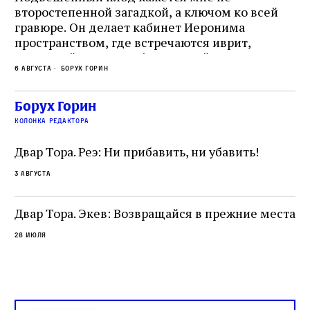
второстепенной загадкой, а ключом ко всей
Де
гравюре. Он делает кабинет Иеронима
ма
т
пространством, где встречаются иврит,
Лу
греческий и латынь; буквальный смысл и
чт
6 августа
Борух Горин
6 а
церковная традиция; филологическая
св
точность и понятность; переводчик,
ка
убеждённый в необходимости исправления, и
На
Борух Горин
ти:
читатель, воспринимающий исправление как
вп
е
колонка редактора
разрушение священного текста. Перед нами
од
и
не просто покровитель переводчиков,
Двар Тора. Реэ: Ни прибавить, ни убавить!
окружённый книгами. Перед нами человек,
3 августа
одно решение которого вызвало возмущение
целой общины и стало частью многовекового
спора о том, кому принадлежит последнее
Двар Тора. Экев: Возвращайся в прежние места
слово в переводе Библии
28 июля