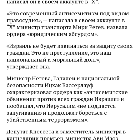
написал он в своём аккаунте в “Х”.
«Это современный антисемитизм под видом
правосудия», — написала в своем аккаунте в
“Х” министр транспорта Мири Регев, назвала
ордера «юридическим абсурдом».
«Израиль не будет извиняться за защиту своих
граждан. Это не преступление, это наш
национальный и моральный долг», —
утверждает она.
Министр Негева, Галилеи и национальной
безопасности Ицхак Вассерлауф
охарактеризовал ордера как «антисемитские
обвинения против всех граждан Израиля» и
пообещал, что Иерусалим «не поддастся
запугиванию и продолжит бороться с
убийственным терроризмом».
Депутат Кнессета и заместитель министра в
канцелярии премьер-министра Ави Маоз