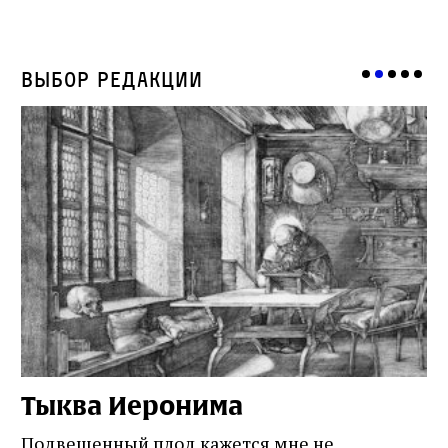
Выбор редакции
Тыква Иеронима
Н
Подвешенный плод кажется мне не
Ес