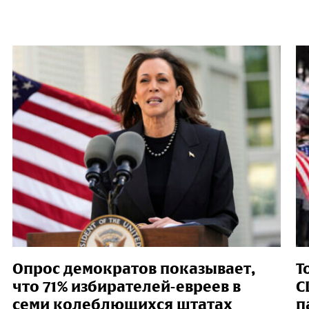
Опрос демократов показывает,
Т
что 71% избирателей-евреев в
С
семи колеблющихся штатах
п