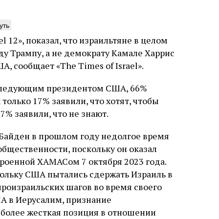
уть
 12», показал, что израильтяне в целом
у Трампу, а не демократу Камале Харрис
нтажник фирмы «Топф
Еврейская звезда
, сообщает «The Times of Israel».
ыновья»
Буэнос‑Айреса
ь следующим президентом США, 66%
ре того как росло количество
В этой атмосфере напряжения 
только 17% заявили, что хотят, чтобы
нтрационных лагерей и узников
еврейская община Буэнос‑Айр
% заявили, что не знают.
вилось все больше, без кремационных
символический жест: в годов
 Прюфера было не обойтись. Cжигая
полковника устанавливает на
рямо в лагере, нацисты не только
бронзовую плиту с ангелом, п
 Байден в прошлом году недолгое время
ались верны своему архаичному культу
Фалькона и звездой Давида с
уста
Неразрезанные страницы
7 августа
Artefactum
Анас
общественности, поскольку он оказал
, но и скрывали от населения соседних
иврите. Это был акт политиче
ано Сесси. Перевод с итальянского
ов, сколько узников погибало каждый
лояльности: демонстрация тог
роенной ХАМАСом 7 октября 2023 года.
и Тименчик
в этих жутких местах
еврейская община не поддерж
скольку США пытались сдержать Израиль в
осуждает радикалов и стреми
произраильских шагов во время своего
признанной частью аргентинс
ША в Иерусалим, признание
 более жесткая позиция в отношении