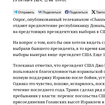
29 октября 2024, 11:00
опрос
Отправить
Поделиться
Поделиться
Твитн
Опрос, опубликованный телеканалом «Channel
отдают предпочтение республиканцу Дональд
Погромы 1929 года:
Мо
на предстоящих президентских выборах в США
неделя, изменившая
и с
На вопрос о том, кого бы они хотели видет
судьбу еврейского ишува
По ме
выбрали бывшего президента, в то время как 
конце
Примерно за полторы недели до начала
выборы выиграл вице-президент США. Еще 17
стано
погромов Ребе совершал поездку по святым
печей
местам Эрец‑Исраэль. Он посетил, в
тела п
Телеканал отметил, что президент США Джо
частности, Пещеру праотцев и Западную
остав
стену. Он, несомненно, почувствовал
2 авг
пользовался благосклонностью израильской 
смерти
необычайное напряжение и сознательно
Фреди
5 августа
Проверено временем
Александр
город
полную поддержку Израилю после бойни, уст
Ксени
отказался приходить к Стене в Тиша бе‑Ав,
Ицкович
день 
чтобы не собирать вокруг себя большое
Однако это чувство, похоже, испарилось, по
количество хасидов и жителей города и тем
течение последнего года. Трамп сделал ряд 
самым не усиливать напряжённость
пребывания у власти: перенос посольства С
присоединения Голанских высот Израилем и