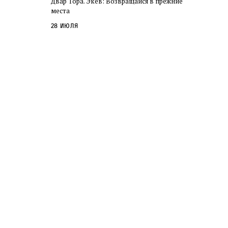
Двар Тора. Экев: Возвращайся в прежние
слово в переводе Библии
места
28 июля