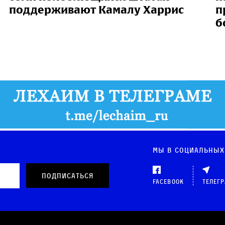
поддерживают Камалу Харрис
п
б
Мы в социальных
Facebook
Телег