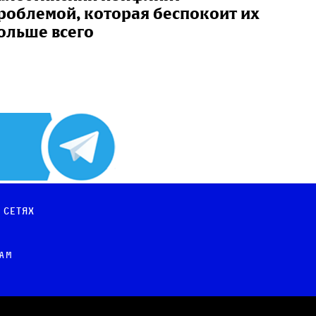
роблемой, которая беспокоит их
ольше всего
 сетях
рам