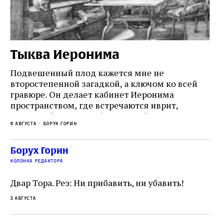
Тыква Иеронима
Н
Подвешенный плод кажется мне не
Ес
второстепенной загадкой, а ключом ко всей
Де
гравюре. Он делает кабинет Иеронима
ма
т
пространством, где встречаются иврит,
Лу
греческий и латынь; буквальный смысл и
чт
6 августа
Борух Горин
6 а
церковная традиция; филологическая
св
точность и понятность; переводчик,
ка
убеждённый в необходимости исправления, и
На
Борух Горин
ти:
читатель, воспринимающий исправление как
вп
е
колонка редактора
разрушение священного текста. Перед нами
од
и
не просто покровитель переводчиков,
Двар Тора. Реэ: Ни прибавить, ни убавить!
окружённый книгами. Перед нами человек,
3 августа
одно решение которого вызвало возмущение
целой общины и стало частью многовекового