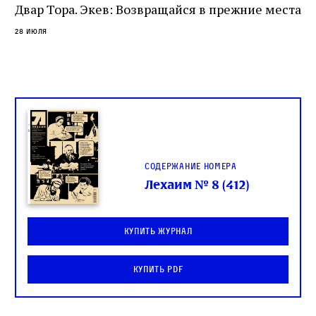
спора о том, кому принадлежит последнее
Двар Тора. Экев: Возвращайся в прежние места
слово в переводе Библии
28 июля
Содержание номера
Лехаим № 8 (412)
Купить журнал
Купить PDF