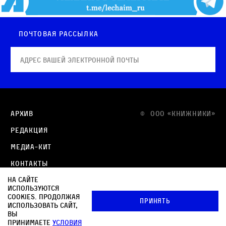
Почтовая рассылка
Архив
© OOO «КНИЖНИКИ»
Редакция
Медиа-кит
Контакты
На сайте
Политика в отношении обработки персональных
используются
данных
cookies. Продолжая
Принять
использовать сайт,
Политика обработки файлов cookie
вы
принимаете
условия