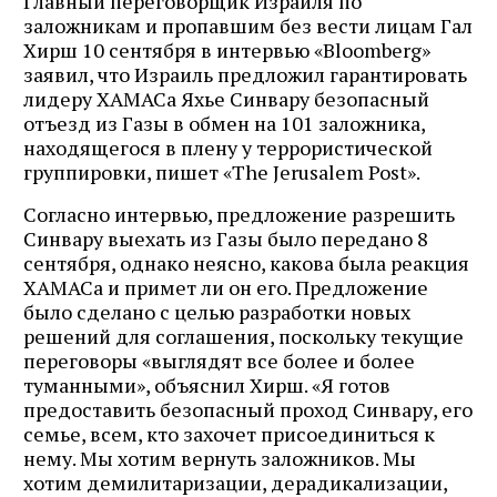
Главный переговорщик Израиля по
заложникам и пропавшим без вести лицам Гал
Хирш 10 сентября в интервью «Bloomberg»
заявил, что Израиль предложил гарантировать
лидеру ХАМАСа Яхье Синвару безопасный
отъезд из Газы в обмен на 101 заложника,
находящегося в плену у террористической
группировки, пишет «The Jerusalem Post».
Согласно интервью, предложение разрешить
Синвару выехать из Газы было передано 8
сентября, однако неясно, какова была реакция
ХАМАСа и примет ли он его. Предложение
было сделано с целью разработки новых
решений для соглашения, поскольку текущие
переговоры «выглядят все более и более
туманными», объяснил Хирш. «Я готов
предоставить безопасный проход Синвару, его
семье, всем, кто захочет присоединиться к
нему. Мы хотим вернуть заложников. Мы
хотим демилитаризации, дерадикализации,