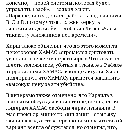
конечно, — новой системы, которая будет
управлять Газой», — заявил Хирш.
«Параллельно я должен работать над планами
B, C и D, потому что я должен вернуть
заложников домой», — добавил Хирш. «Часы
тикают; у заложников нет времени».
Хирш также объяснил, что до этого момента
переговоров ХАМАС «стремился диктовать
условия, а не вести переговоры». Что касается
шести заложников, убитых в туннеле в Рафахе
террористами ХАМАСа в конце августа, Хирш
подчеркнул, что ХАМАСу придется заплатить
«высокую цену за эти убийства».
В интервью также отмечено, что Израиль в
прошлом обсуждал вариант предоставления
лидерам ХАМАС свободы через изгнание. В
мае премьер-министр Биньямин Нетаньяху
заявил в подкасте «Перезвони мне», что такой
вариант всегда обсуждался, но отметил, что,