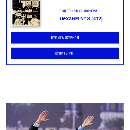
Содержание номера
Лехаим № 8 (412)
Купить журнал
Купить PDF