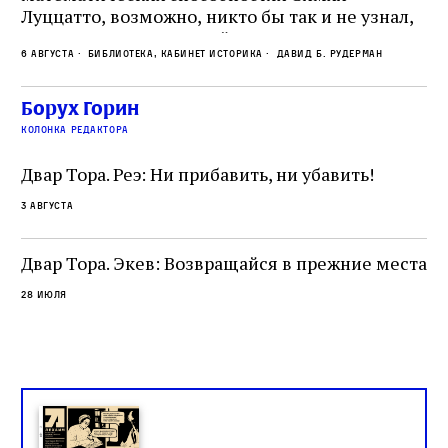
Пр
Луццатто, возможно, никто бы так и не узнал,
по
что этот эрудированный и несколько
ме
6 августа
Библиотека, кабинет историка
Давид Б. Рудерман
сварливый венецианский талмудист имел
ча
какое‑то отношение к научной деятельности.
ст
 и
На протяжении почти шестидесяти лет,
Борух Горин
5 а
не
к
вплоть до своей кончины, Луццатто был
колонка редактора
от
и
одним из раввинов Венеции
чт
Двар Тора. Реэ: Ни прибавить, ни убавить!
ко
са
3 августа
ие
о
Двар Тора. Экев: Возвращайся в прежние места
28 июля