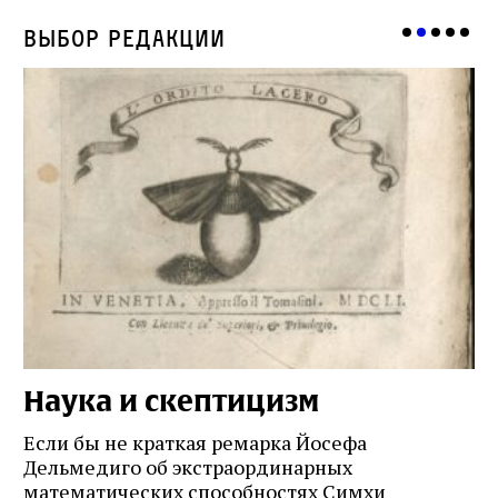
Выбор редакции
Наука и скептицизм
П
и
Если бы не краткая ремарка Йосефа
е
Дельмедиго об экстраординарных
математических способностях Симхи