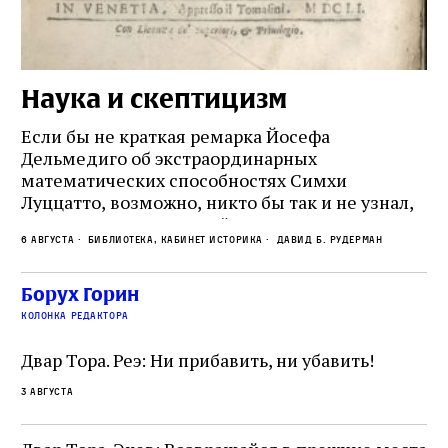
Наука и скептицизм
П
и
Если бы не краткая ремарка Йосефа
е
Дельмедиго об экстраординарных
математических способностях Симхи
Пр
Луццатто, возможно, никто бы так и не узнал,
по
что этот эрудированный и несколько
ме
6 августа
Библиотека, кабинет историка
Давид Б. Рудерман
сварливый венецианский талмудист имел
ча
какое‑то отношение к научной деятельности.
ст
 и
На протяжении почти шестидесяти лет,
Борух Горин
5 а
не
к
вплоть до своей кончины, Луццатто был
колонка редактора
от
и
одним из раввинов Венеции
чт
Двар Тора. Реэ: Ни прибавить, ни убавить!
ко
са
3 августа
ие
о