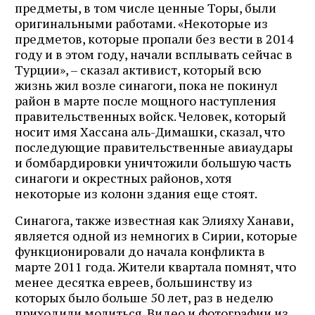
предметы, в том числе ценные Торы, были
оригинальными работами. «Некоторые из
предметов, которые пропали без вести в 2014
году и в этом году, начали всплывать сейчас в
Турции», – сказал активист, который всю
жизнь жил возле синагоги, пока не покинул
район в марте после мощного наступления
правительственных войск. Человек, который
носит имя Хассана аль-Димашки, сказал, что
последующие правительственные авиаудары
и бомбардировки уничтожили большую часть
синагоги и окрестных районов, хотя
некоторые из колонн здания еще стоят.
Синагога, также известная как Элияху Ханави,
является одной из немногих в Сирии, которые
функционировали до начала конфликта в
марте 2011 года. Жители квартала помнят, что
менее десятка евреев, большинству из
которых было больше 50 лет, раз в неделю
приходили молиться. Видео и фотографии из