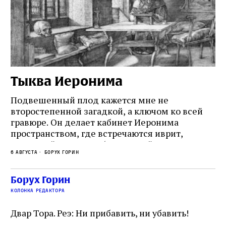
Тыква Иеронима
Н
Подвешенный плод кажется мне не
Ес
второстепенной загадкой, а ключом ко всей
Де
гравюре. Он делает кабинет Иеронима
ма
т
пространством, где встречаются иврит,
Лу
греческий и латынь; буквальный смысл и
чт
6 августа
Борух Горин
6 а
церковная традиция; филологическая
св
точность и понятность; переводчик,
ка
убеждённый в необходимости исправления, и
На
Борух Горин
ти:
читатель, воспринимающий исправление как
вп
е
колонка редактора
разрушение священного текста. Перед нами
од
и
не просто покровитель переводчиков,
Двар Тора. Реэ: Ни прибавить, ни убавить!
окружённый книгами. Перед нами человек,