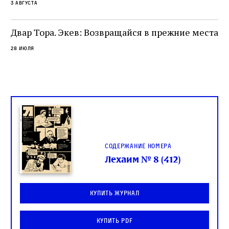
3 августа
одно решение которого вызвало возмущение
целой общины и стало частью многовекового
спора о том, кому принадлежит последнее
Двар Тора. Экев: Возвращайся в прежние места
слово в переводе Библии
28 июля
Содержание номера
Лехаим № 8 (412)
Купить журнал
Купить PDF