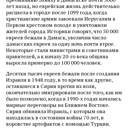
лет назад, но еврейская жизнь действительно
расцвела в городе после 1099 года, когда
христианские армии завоевали Иерусалим в
Первом крестовом походе и уничтожили
жителей города. Историки говорят, что 50 000
евреев бежали в Дамаск, увеличив число
дамасских евреев за одну ночь почти втрое.
Некоторые стали министрами и советниками
правителей, а к началу 20-го века община
выросла примерно до 100 000 человек.
Десятки тысяч евреев бежали после создания
Израиля в 1948 году, в то время как другие,
оставшиеся в Сирии против их воли,
окончательно эмигрировали после того, как им
было позволено, когда в 1990-х годах начались
мирные переговоры на Ближнем Востоке.
Сирия обвинила Израиль, с которым она
Журнал ЛЕХАИМ в вашем
находилась в состоянии войны 70 лет, в
email
воровстве артефактов с помощью Турции.