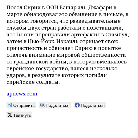
Посол Сирии в ООН Башар аль-Джафари в
Подпишитесь на рассылку журнала ЛЕХАИМ и получайте
марте обнародовал это обвинение в письме, в
самые интересные публикации с сайта по электронной
котором говорится, что разведывательные
почте
службы двух стран работали с повстанцами,
чтобы они переправили артефакты в Стамбул,
затем в Нью-Йорк. Израиль отрицает свою
причастность и обвиняет Сирию в попытке
отвлечь внимание мировой общественности
Подписаться
от гражданской войны, в которую вмешалось
еврейское государство, нанеся несколько
ударов, в результате которых погибли
сирийские солдаты.
apnews.com
Отправить
Поделиться
Поделиться
Твитнуть