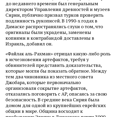
до недавнего времени был генеральным
директором Управления древностей и музеев
Сирии, публично призвал турков проверить
подлинность рукописей. В 1990-х годах в
Дамаске распространялись слухи о том, что
оригиналы были украдены, заменены
копиями и контрабандой доставлены в
Израиль, добавил он.
«Файлак аль-Рахман» отрицал какую-либо роль
в исчезновении артефактов, требуя у
обвинителей представить доказательства,
которые могли бы показать обратное. Между
тем два чиновника из местного совета
Джобара, которые первоначально
организовали сокрытие артефактов,
отказались поговорить с AP, опасаясь за свою
безопасность. В средние века Сирия была
домом для одной из крупнейших еврейских
общин в мире. Община восходит к
пребыванию Элияху в Дамаскске почти 3000