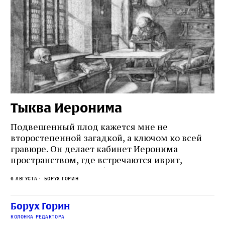
Тыква Иеронима
Н
Подвешенный плод кажется мне не
Ес
второстепенной загадкой, а ключом ко всей
Де
гравюре. Он делает кабинет Иеронима
ма
т
пространством, где встречаются иврит,
Лу
греческий и латынь; буквальный смысл и
чт
6 августа
Борух Горин
6 а
церковная традиция; филологическая
св
точность и понятность; переводчик,
ка
убеждённый в необходимости исправления, и
На
Борух Горин
ти:
читатель, воспринимающий исправление как
вп
е
колонка редактора