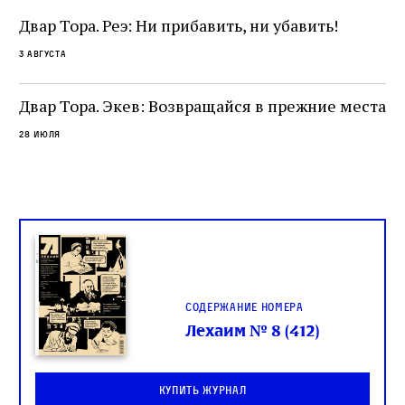
разрушение священного текста. Перед нами
од
и
не просто покровитель переводчиков,
Двар Тора. Реэ: Ни прибавить, ни убавить!
окружённый книгами. Перед нами человек,
3 августа
одно решение которого вызвало возмущение
целой общины и стало частью многовекового
спора о том, кому принадлежит последнее
Двар Тора. Экев: Возвращайся в прежние места
слово в переводе Библии
28 июля
Содержание номера
Лехаим № 8 (412)
Купить журнал