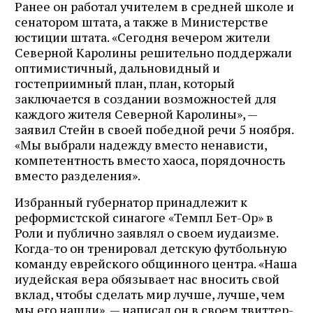
Ранее он работал учителем в средней школе и
сенатором штата, а также в Министерстве
юстиции штата. «Сегодня вечером жители
Северной Каролины решительно поддержали
оптимистичный, дальновидный и
гостеприимный план, план, который
заключается в создании возможностей для
каждого жителя Северной Каролины», —
заявил Стейн в своей победной речи 5 ноября.
«Мы выбрали надежду вместо ненависти,
компетентность вместо хаоса, порядочность
вместо разделения».
Избранный губернатор принадлежит к
реформистской синагоге «Темпл Бет-Ор» в
Роли и публично заявлял о своем иудаизме.
Когда-то он тренировал детскую футбольную
команду еврейского общинного центра. «Наша
иудейская вера обязывает нас вносить свой
вклад, чтобы сделать мир лучше, лучше, чем
мы его нашли», — написал он в своем твиттер-