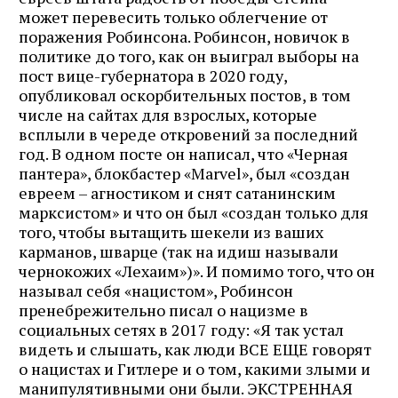
может перевесить только облегчение от
поражения Робинсона. Робинсон, новичок в
политике до того, как он выиграл выборы на
пост вице-губернатора в 2020 году,
опубликовал оскорбительных постов, в том
числе на сайтах для взрослых, которые
всплыли в череде откровений за последний
год. В одном посте он написал, что «Черная
пантера», блокбастер «Marvel», был «создан
евреем – агностиком и снят сатанинским
марксистом» и что он был «создан только для
того, чтобы вытащить шекели из ваших
карманов, шварце (так на идиш называли
чернокожих «Лехаим»)». И помимо того, что он
называл себя «нацистом», Робинсон
пренебрежительно писал о нацизме в
социальных сетях в 2017 году: «Я так устал
видеть и слышать, как люди ВСЕ ЕЩЕ говорят
о нацистах и ​​Гитлере и о том, какими злыми и
манипулятивными они были. ЭКСТРЕННАЯ