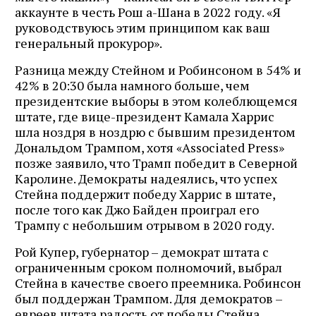
аккаунте в честь Рош а-Шана в 2022 году. «Я
руководствуюсь этим принципом как ваш
генеральный прокурор».
Разница между Стейном и Робинсоном в 54% и
42% в 20:30 была намного больше, чем
президентские выборы в этом колеблющемся
штате, где вице-президент Камала Харрис
шла ноздря в ноздрю с бывшим президентом
Дональдом Трампом, хотя «Associated Press»
позже заявило, что Трамп победит в Северной
Каролине. Демократы надеялись, что успех
Стейна поддержит победу Харрис в штате,
после того как Джо Байден проиграл его
Трампу с небольшим отрывом в 2020 году.
Рой Купер, губернатор – демократ штата с
ограниченным сроком полномочий, выбрал
Стейна в качестве своего преемника. Робинсон
был поддержан Трампом. Для демократов –
евреев штата радость от победы Стейна