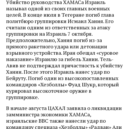
Убийство руководства ХАМАСа Израиль
называл одной из своих главных военных
целей. В конце июля в Тегеране погиб глава
политбюро группировки Исмаил Хания. Его
считали одним из ответственных за атаку
группировки на Израиль 7 октября.
Предположительно, Хания погиб из-за
прямого ракетного удара или детонации
взрывного устройства. Иран обещал «суровое
наказание» Израилю за гибель Хании. Тель-
Авив не подтверждал причастность к убийству
Хании. После этого Израиль нанес удар по
Бейруту. Погиб один из высокопоставленных
командиров «Хезболлы» Фуад Шукр, который
курировал высокоточное оружие в
группировке.
В начале августа ЦАХАЛ заявила о ликвидации
замминистра экономики ХАМАСа,
израильские ВВС также нанесли удар по
командиру спецназа «Хезболлы» «Радван» Али