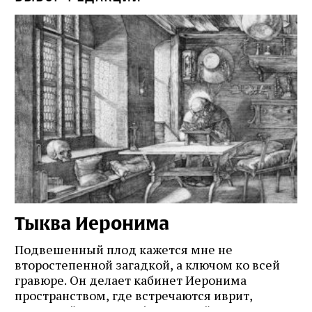
Тыква Иеронима
Н
Подвешенный плод кажется мне не
Ес
второстепенной загадкой, а ключом ко всей
Де
гравюре. Он делает кабинет Иеронима
ма
т
пространством, где встречаются иврит,
Лу
греческий и латынь; буквальный смысл и
чт