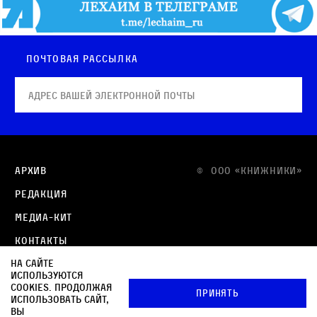
Почтовая рассылка
Архив
© OOO «КНИЖНИКИ»
Редакция
Медиа-кит
Контакты
На сайте
Политика в отношении обработки персональных
используются
данных
cookies. Продолжая
Принять
использовать сайт,
Политика обработки файлов cookie
вы