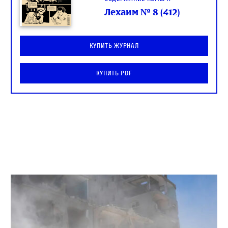
Лехаим № 8 (412)
Купить журнал
Купить PDF