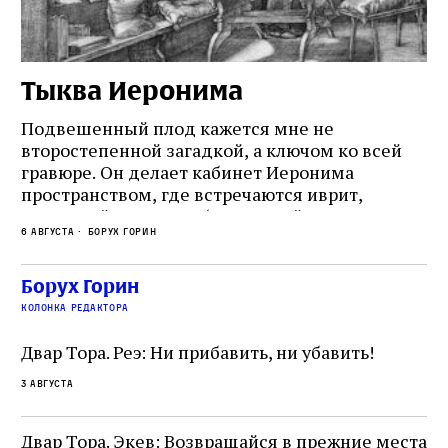
Тыква Иеронима
Н
Подвешенный плод кажется мне не
Ес
второстепенной загадкой, а ключом ко всей
Де
гравюре. Он делает кабинет Иеронима
ма
т
пространством, где встречаются иврит,
Лу
греческий и латынь; буквальный смысл и
чт
6 августа
Борух Горин
6 а
церковная традиция; филологическая
св
точность и понятность; переводчик,
ка
убеждённый в необходимости исправления, и
На
Борух Горин
ти:
читатель, воспринимающий исправление как
вп
е
колонка редактора
разрушение священного текста. Перед нами
од
и
не просто покровитель переводчиков,
Двар Тора. Реэ: Ни прибавить, ни убавить!
окружённый книгами. Перед нами человек,
3 августа
одно решение которого вызвало возмущение
целой общины и стало частью многовекового
спора о том, кому принадлежит последнее
Двар Тора. Экев: Возвращайся в прежние места