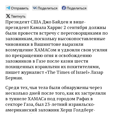
Отправить
Поделиться
Поделиться
Твитнуть
Президент США Джо Байден и вице-
президент Камала Харрис 2 сентября должны
были провести встречу с переговорщиками по
заложникам, поскольку высокопоставленные
чиновники в Вашингтоне выразили
возмущение ХАМАСом и удвоили свои усилия
по прекращению огня и освобождению
заложников в Газе после казни шести
похищенных израильтян их похитителями,
пишет журналист «The Times of Israel» Лазар
Берман.
Среди тех, чьи тела были обнаружены через
несколько дней после того, как их застрелили
в туннеле ХАМАСа под городом Рафах в
секторе Газа, был 23-летний израильско-
американский заложник Херш Голдберг-