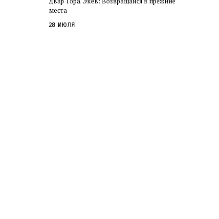
Двар Тора. Экев: Возвращайся в прежние
слово в переводе Библии
места
28 июля