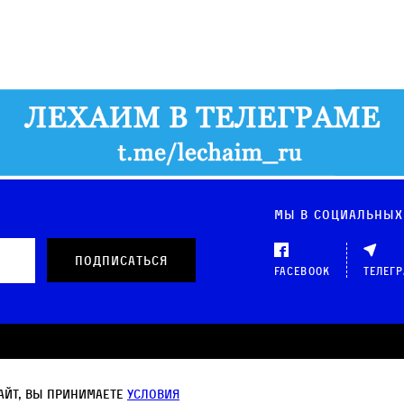
Мы в социальных
Facebook
Телег
 данных
айт, вы принимаете
условия