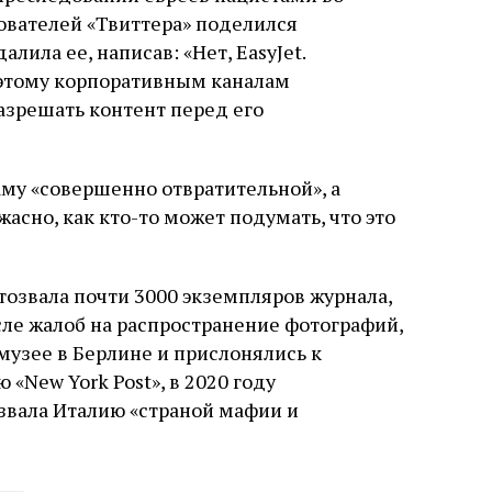
ователей «Твиттера» поделился
лила ее, написав: «Нет, EasyJet.
поэтому корпоративным каналам
азрешать контент перед его
аму «совершенно отвратительной», а
асно, как кто-то может подумать, что это
отозвала почти 3000 экземпляров журнала,
сле жалоб на распространение фотографий,
музее в Берлине и прислонялись к
«New York Post», в 2020 году
азвала Италию «страной мафии и