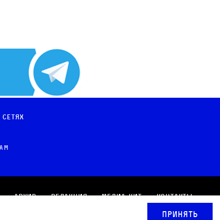
 сетях
рам
Архив
Редакция
Медиа-кит
Контакты
Принять