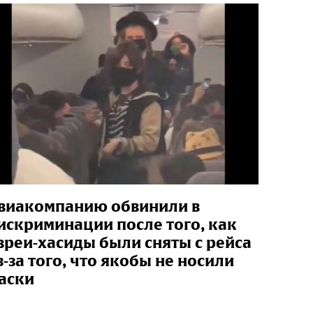
виакомпанию обвинили в
искриминации после того, как
вреи-хасиды были сняты с рейса
з-за того, что якобы не носили
аски