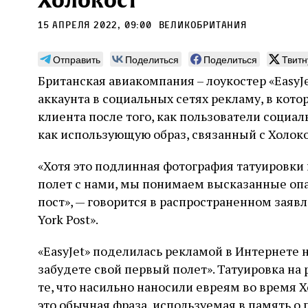
Холокост
15 апреля 2022, 09:00
Великобритания
Отправить
Поделиться
Поделиться
Твитн
Британская авиакомпания – лоукостер «EasyJ
Погромы 1929 года:
Мо
аккаунта в социальных сетях рекламу, в кото
неделя, изменившая
и с
клиента после того, как пользователи социал
судьбу еврейского ишува
как использующую образ, связанный с Холоко
По ме
конце
Примерно за полторы недели до начала
стано
«Хотя это подлинная фотография татуировки
погромов Ребе совершал поездку по святым
печей
местам Эрец‑Исраэль. Он посетил, в
полет с нами, мы понимаем высказанные опа
тела п
частности, Пещеру праотцев и Западную
остав
пост», — говорится в распространенном заявл
стену. Он, несомненно, почувствовал
2 авг
смерти
необычайное напряжение и сознательно
Фреди
York Post».
5 августа
Проверено временем
Александр
город
Ксени
отказался приходить к Стене в Тиша бе‑Ав,
Ицкович
день 
чтобы не собирать вокруг себя большое
«EasyJet» поделилась рекламой в Интернете 
количество хасидов и жителей города и тем
забудете свой первый полет». Татуировка на 
самым не усиливать напряжённость
те, что насильно наносили евреям во время Х
это обычная фраза, используемая в память о