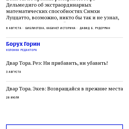
е
Дельмедиго об экстраординарных
математических способностях Симхи
Пр
Луццатто, возможно, никто бы так и не узнал,
по
что этот эрудированный и несколько
ме
6 августа
Библиотека, кабинет историка
Давид Б. Рудерман
сварливый венецианский талмудист имел
ча
какое‑то отношение к научной деятельности.
ст
 и
На протяжении почти шестидесяти лет,
Борух Горин
5 а
не
к
вплоть до своей кончины, Луццатто был
колонка редактора
от
и
одним из раввинов Венеции
чт
Двар Тора. Реэ: Ни прибавить, ни убавить!
ко
са
3 августа
ие
о
Двар Тора. Экев: Возвращайся в прежние места
28 июля