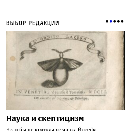
Выбор редакции
Наука и скептицизм
П
и
Если бы не краткая ремарка Йосефа